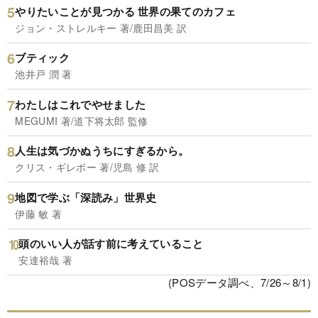
やりたいことが見つかる 世界の果てのカフェ
ジョン・ストレルキー 著/鹿田昌美 訳
ブティック
池井戸 潤 著
わたしはこれでやせました
MEGUMI 著/道下将太郎 監修
人生は気づかぬうちにすぎるから。
クリス・ギレボー 著/児島 修 訳
地図で学ぶ「深読み」世界史
伊藤 敏 著
頭のいい人が話す前に考えていること
安達裕哉 著
(POSデータ調べ、7/26～8/1)