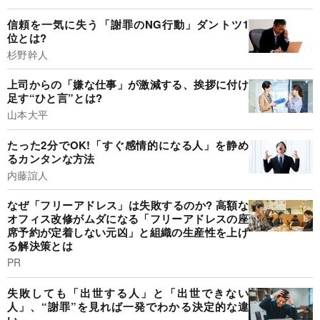
信頼を一気に失う「謝罪のNG行動」ダントツ1
位とは?
杉野幹人
上司からの「嫌な仕事」が激減する、挨拶に付け
足す“ひと言”とは?
山本大平
たった2分でOK!「すぐ感情的になる人」を静め
るカンタンな方法
内藤誼人
なぜ「フリーアドレス」は失敗するのか? 高額な
オフィス改修がムダになる「フリーアドレスの座
席予約が定着しない元凶」と組織の生産性を上げ
る解決策とは
PR
失敗しても「出世する人」と「出世できない
人」、“謝罪”を見れば一発でわかる決定的な違
い