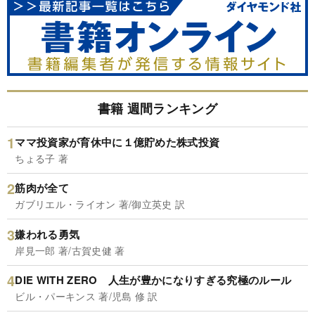
書籍 週間ランキング
ママ投資家が育休中に１億貯めた株式投資
ちょる子 著
筋肉が全て
ガブリエル・ライオン 著/御立英史 訳
嫌われる勇気
岸見一郎 著/古賀史健 著
DIE WITH ZERO 人生が豊かになりすぎる究極のルール
ビル・パーキンス 著/児島 修 訳