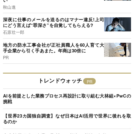
秋山進
深夜に仕事のメールを送るのはマナー違反!上司
にどう言えば“罪深さ”を自覚してもらえる?
石原壮一郎
地方の防水工事会社が正社員職人を60人育て大
手企業から引く手あまた。年商は30倍に
PR
トレンドウォッチ
AIを前提とした業務プロセス再設計に取り組む大林組×PwCの
挑戦
【世界23カ国独自調査】なぜ日本はAI活用で世界に後れを取
るのか