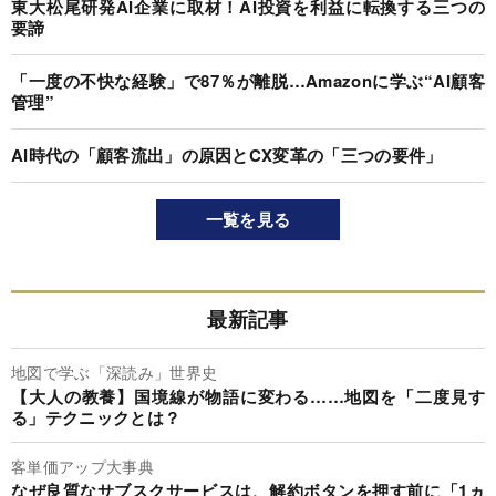
東大松尾研発AI企業に取材！AI投資を利益に転換する三つの
要諦
「一度の不快な経験」で87％が離脱…Amazonに学ぶ“AI顧客
管理”
AI時代の「顧客流出」の原因とCX変革の「三つの要件」
一覧を見る
最新記事
地図で学ぶ「深読み」世界史
【大人の教養】国境線が物語に変わる……地図を「二度見す
る」テクニックとは？
客単価アップ大事典
なぜ良質なサブスクサービスは、解約ボタンを押す前に「1ヵ