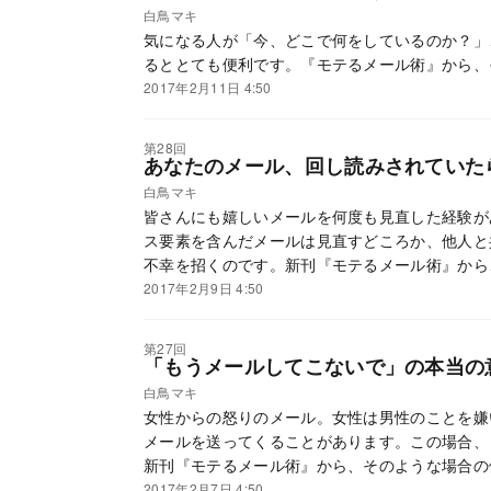
白鳥マキ
気になる人が「今、どこで何をしているのか？」
るととても便利です。『モテるメール術』から、
2017年2月11日 4:50
第28回
あなたのメール、回し読みされていた
白鳥マキ
皆さんにも嬉しいメールを何度も見直した経験が
ス要素を含んだメールは見直すどころか、他人と
不幸を招くのです。新刊『モテるメール術』から
けをつくる前に気を付けたいポイントを紹介しま
2017年2月9日 4:50
第27回
「もうメールしてこないで」の本当の
白鳥マキ
女性からの怒りのメール。女性は男性のことを嫌
メールを送ってくることがあります。この場合、
新刊『モテるメール術』から、そのような場合の
2017年2月7日 4:50