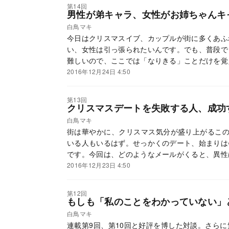
第14回
男性が弟キャラ、女性がお姉ちゃんキ
白鳥マキ
今日はクリスマスイブ、カップルが街に多くあふ
い、女性は引っ張られたいんです。でも、普段で
難しいので、ここでは「なりきる」ことだけを覚
「兄トレ」「妹トレ」を紹介します。
2016年12月24日 4:50
第13回
クリスマスデートを失敗する人、成功
白鳥マキ
街は華やかに、クリスマス気分が盛り上がるこの
いる人もいるはず。せっかくのデート、始まりは
です。今回は、どのようなメールがくると、異性
を踏んで紹介します。新刊『モテるメール術』よ
2016年12月23日 4:50
しょう！
第12回
もしも「私のことをわかっていない」
白鳥マキ
連載第9回、第10回と好評を博した対談。さら