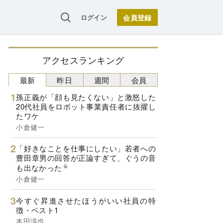
ログイン
アクセスランキング
最新
昨日
週間
会員
孫正義が「顔も見たくない」と激怒した
20代社員をロボット事業責任者に抜擢し
たワケ
小倉健一
「好きなことを仕事にしたい」若者への
豊田章男の回答が正論すぎて、ぐうの音
も出なかった
小倉健一
今すぐ昇進させたほうがいい社員の特
徴・ベスト1
本田淳也