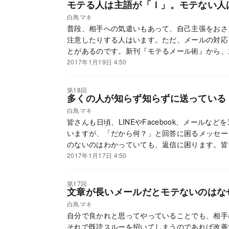
モテる人は主語が「Ｉ」。モテない人
白鳥マキ
普段、相手への気遣いもあって、自己主張をおさ
注意したりする人はいます。ただ、メールの対応
とがあるのです。新刊『モテるメール術』から、
わる方法を紹介します。
2017年1月19日 4:50
第18回
多くの人が知らず知らずに送っている
白鳥マキ
皆さんも日頃、LINEやFacebook、メール
いますが、「だから何？」と回答に困るメッセー
のないのはわかっていても、返信に困ります。皆
せん。『モテるメール術』から、意外にやってし
2017年1月17日 4:50
第17回
文章が長いメールだとモテないのはな
白鳥マキ
自分で良かれと思ってやっていることでも、相手
それで既読スルーを招いてしまうのであれば改善