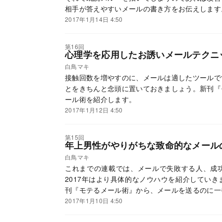
相手が答えやすいメールの書き方をお伝えします
2017年1月14日 4:50
第16回
心理学を応用したお誘いメールテクニ
白鳥マキ
接触回数を増やすのに、メールは適したツールで
とをきちんと念頭に置いておきましょう。新刊『
ール術を紹介します。
2017年1月12日 4:50
第15回
年上男性がやりがちな致命的なメール
白鳥マキ
これまでの連載では、メールで失敗する人、成
2017年はより具体的なノウハウを紹介してい
刊『モテるメール術』から、メールを送るのに一
ます。
2017年1月10日 4:50