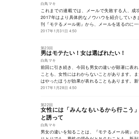
白鳥マキ
これまでの連載では、メールで失敗する人、成
2017年はより具体的なノウハウを紹介してい
刊『モテるメール術』から、メールを送るのに一
ます。
2017年1月31日 4:50
第23回
男はモテたい！女は選ばれたい！
白鳥マキ
前回に引き続き、今回も男女の違いが顕著に表れ
ことも、女性にはわからないことがあります。ま
はやったほうが効果が表れることもあります。新
め方を例に見てみましょう。
2017年1月28日 4:50
第22回
女性には「みんなもいるから行こう
と誘って
白鳥マキ
男女の違いを知ることは、『モテるメール術』の
りとりでも、異性の場合だとＮＧなことも。新刊