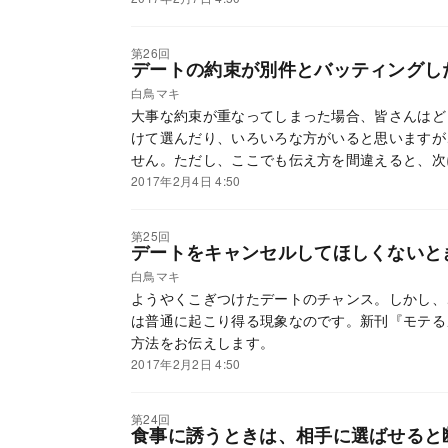
第26回
デートの約束が別件とバッティングし
白鳥マキ
大事な約束が重なってしまった場合、皆さんはど
けて選んだり、いろいろな方がいると思いますが
せん。ただし、ここでも伝え方を間違えると、次
テるメール術』から、予定変更しても好意が増す
2017年2月4日 4:50
第25回
デートをキャンセルしてほしくないと
白鳥マキ
ようやくこぎつけたデートのチャンス。しかし、
は普通に起こり得る現象なのです。新刊『モテる
方法をお伝えします。
2017年2月2日 4:50
第24回
食事に誘うときは、相手に選ばせると