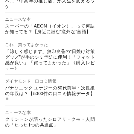
へ…「中高年の推し活」が人生を変えるワ
ケ
ニュースな本
スーパーの「AEON（イオン）」って何語
か知ってる？【身近に潜む“意外な”言語】
これ、買ってよかった！
「涼しく感じます」無印良品の“日焼け対策
グッズ”が手のシミ予防に便利！「フィット
感が良い」「買ってよかった」《購入レビ
ュー》
ダイヤモンド・口コミ情報
パナソニック エナジーの50代前半・次長級
の年収は？【5000件の口コミ情報データ】
ニュースな本
クリントンが語ったシロアリ・クモ・人間
の「たった1つの共通点」