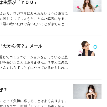
は主語が「ＹＯＵ」
えたり、ワガママにみられないように発言に
も同じくしてしまうと、とんだ弊害になるこ
主語の違いだけで言いたいことがきちんと伝
「だから何？」メール
などを通じてコミュニケーションをとっていると思
ジを受けたことはありませんか？本人に悪気
さんもしらずしらずにやっているかもしれま
まいがちなメールの改善方法を紹介します。
ぜ？
にとって負担に感じることはよくあります。
すべきです。新刊『モテるメール術』から、