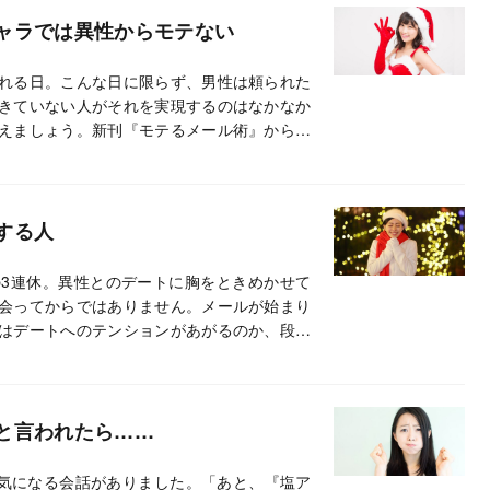
ャラでは異性からモテない
れる日。こんな日に限らず、男性は頼られた
きていない人がそれを実現するのはなかなか
えましょう。新刊『モテるメール術』から、
する人
3連休。異性とのデートに胸をときめかせて
会ってからではありません。メールが始まり
はデートへのテンションがあがるのか、段階
り、メール偏差値のチェック方法を紹介しま
と言われたら……
に気になる会話がありました。「あと、『塩ア