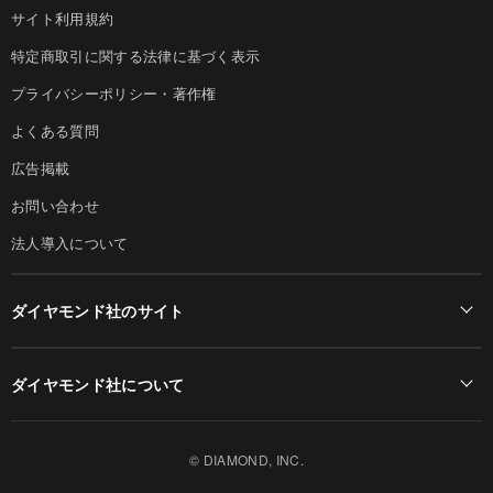
サイト利用規約
特定商取引に関する法律に基づく表示
プライバシーポリシー・著作権
よくある質問
広告掲載
お問い合わせ
法人導入について
ダイヤモンド社のサイト
Diamond Online(English)
ダイヤモンド社について
週刊ダイヤモンド
ダイヤモンド社TOP
DIAMONDハーバード・ビジネス・レビュー
© DIAMOND, INC.
会社概要
ダイヤモンドZAi（デジタル版）