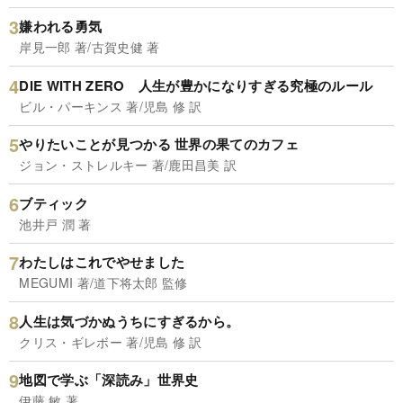
嫌われる勇気
岸見一郎 著/古賀史健 著
DIE WITH ZERO 人生が豊かになりすぎる究極のルール
ビル・パーキンス 著/児島 修 訳
やりたいことが見つかる 世界の果てのカフェ
ジョン・ストレルキー 著/鹿田昌美 訳
ブティック
池井戸 潤 著
わたしはこれでやせました
MEGUMI 著/道下将太郎 監修
人生は気づかぬうちにすぎるから。
クリス・ギレボー 著/児島 修 訳
地図で学ぶ「深読み」世界史
伊藤 敏 著