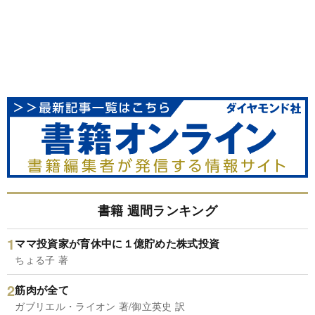
書籍 週間ランキング
ママ投資家が育休中に１億貯めた株式投資
ちょる子 著
筋肉が全て
ガブリエル・ライオン 著/御立英史 訳