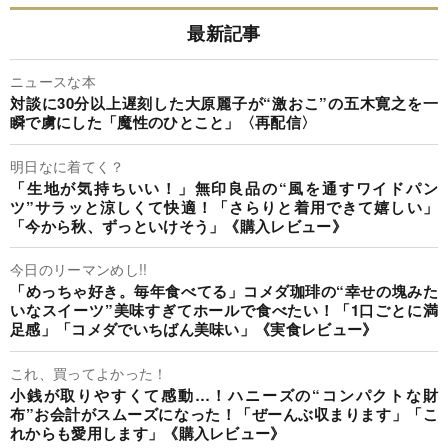
最新記事
ニュースな本
対談に30分以上遅刻した大原麗子が“激おこ”の五木寛之を一
瞬で虜にした「魔性のひとこと」〈再配信〉
明日なに着てく？
「生地が気持ちいい！」無印良品の“風を通すワイドパン
ツ”サラッと涼しくて快適！「さらりと着用できて嬉しい」
「今から秋、ずっといけそう」《購入レビュー》
今日のリーマンめし!!
「めっちゃ好き。毎年食べてる」コメダ珈琲の“幸せの塊みた
いなスイーツ”美味すぎてホールで食べたい！「1口ごとに満
足感」「コメダでいちばん美味い」《実食レビュー》
これ、買ってよかった！
小銭が取りやすくて感動…！ハニーズの“コンパクトな財
布”お会計がスムーズになった！「ぜーんぶ収まります」「こ
れからも愛用します」《購入レビュー》