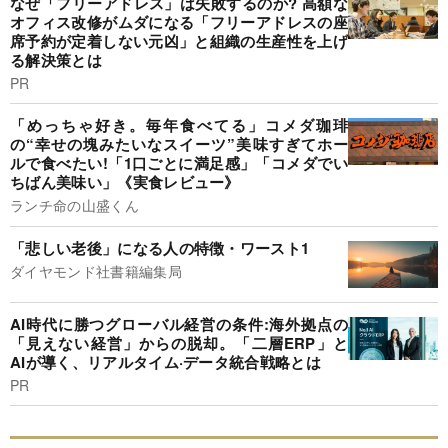
なぜ「フリーアドレス」は失敗するのか? 高額な
オフィス改修がムダになる「フリーアドレスの座
席予約が定着しない元凶」と組織の生産性を上げ
る解決策とは
PR
「めっちゃ好き。毎年食べてる」コメダ珈琲
の“幸せの塊みたいなスイーツ”美味すぎてホー
ルで食べたい!「1口ごとに満足感」「コメダでい
ちばん美味い」《実食レビュー》
ランチ命の山盛くん
「悲しい老後」になる人の特徴・ワースト1
ダイヤモンド社書籍編集局
AI時代に勝つグローバル経営の条件:海外拠点の
「見えない経営」からの脱却。「二層ERP」と
AIが導く、リアルタイム·データ統合戦略とは
PR