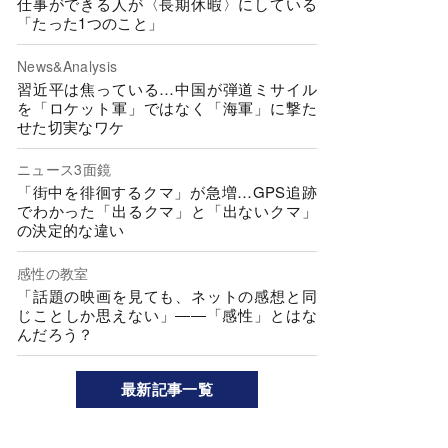
仕事ができる人が〈長期休暇〉にしている
「たった1つのこと」
News&Analysis
習近平は焦っている…中国が弾道ミサイル
を「ロケット軍」ではなく「海軍」に撃た
せた切実なワケ
ニュース3面鏡
「街中を徘徊するクマ」が急増…GPS追跡
でわかった「出るクマ」と「出ないクマ」
の決定的な違い
感性の教室
「話題の映画を見ても、ネットの感想と同
じことしか思えない」――「感性」とはな
んだろう？
最新記事一覧