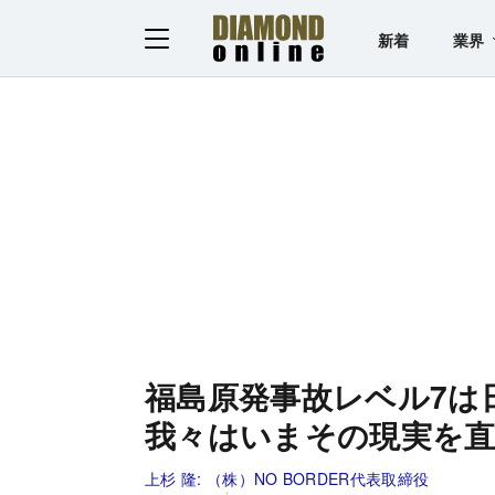
新着
業界
福島原発事故レベル7は
我々はいまその現実を
上杉 隆:
（株）NO BORDER代表取締役