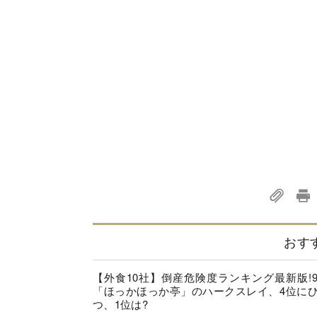
おす
【外食10社】倒産危険度ランキング最新版!
「ほっかほっか亭」のハークスレイ、4位に
つ、1位は?