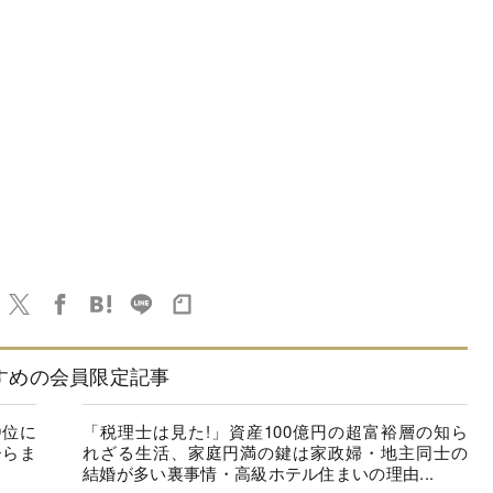
すめの会員限定記事
9位に
「税理士は見た!」資産100億円の超富裕層の知ら
ひらま
れざる生活、家庭円満の鍵は家政婦・地主同士の
結婚が多い裏事情・高級ホテル住まいの理由...