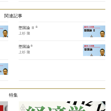
関連記事
堕国論 Ⅱ
上杉 隆
堕国論
上杉 隆
特集