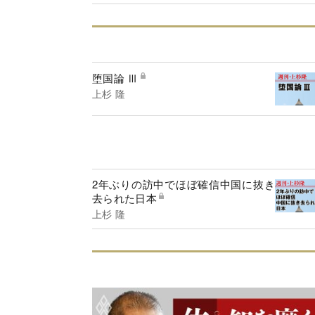
堕国論 Ⅲ
上杉 隆
2年ぶりの訪中でほぼ確信中国に抜き
去られた日本
上杉 隆