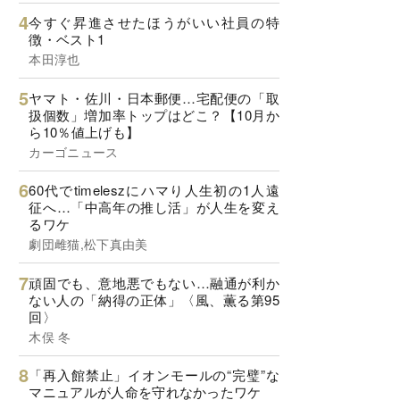
今すぐ昇進させたほうがいい社員の特
徴・ベスト1
本田淳也
ヤマト・佐川・日本郵便…宅配便の「取
扱個数」増加率トップはどこ？【10月か
ら10％値上げも】
カーゴニュース
60代でtimeleszにハマり人生初の1人遠
征へ…「中高年の推し活」が人生を変え
るワケ
劇団雌猫,松下真由美
頑固でも、意地悪でもない…融通が利か
ない人の「納得の正体」〈風、薫る第95
回〉
木俣 冬
「再入館禁止」イオンモールの“完璧”な
マニュアルが人命を守れなかったワケ