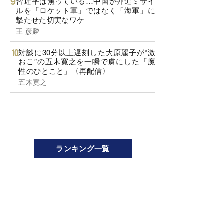
習近平は焦っている…中国が弾道ミサイ
ルを「ロケット軍」ではなく「海軍」に
撃たせた切実なワケ
王 彦麟
対談に30分以上遅刻した大原麗子が“激
おこ”の五木寛之を一瞬で虜にした「魔
性のひとこと」〈再配信〉
五木寛之
ランキング一覧