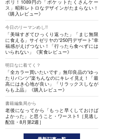
ポリ！1089円の「ポケットたくさんケー
ス」昭和レトロなデザインがたまらない！
《購入レビュー》
今日のリーマンめし!!
「美味すぎてひっくり返った」「まじ無限
に食える」サイゼリヤの“250円デザート”幸
福感がえげつない！「行ったら食べずには
いられない」《実食レビュー》
明日なに着てく？
「全カラー買いたいです」無印良品の“ゆっ
たりパンツ”楽ちんなのにキレイ見え！「最
高にはき心地が良い」「リラックスしなが
らも上品」《購入レビュー》
書籍編集局から
老後になってから「もっと早くしておけば
よかった」と思うこと・ワースト1［見逃し
配信・8月第2週］
最新記事一覧