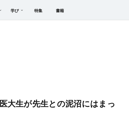
学び
特集
書籍
医大生が先生との泥沼にはまっ