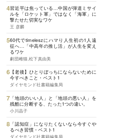
習近平は焦っている…中国が弾道ミサイ
ルを「ロケット軍」ではなく「海軍」に
撃たせた切実なワケ
王 彦麟
60代でtimeleszにハマり人生初の1人遠
征へ…「中高年の推し活」が人生を変え
るワケ
劇団雌猫,松下真由美
【老後】ひとりぼっちにならないために
今すべきこと・ベスト1
ダイヤモンド社書籍編集局
「地頭のいい人」と「地頭の悪い人」を
残酷に分断する、たった1つの違い。
小川晶子
「認知症」になりたくないなら今すぐや
るべき習慣・ベスト1
ダイヤモンド社書籍編集局