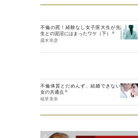
不倫の罠！経験なし女子医大生が先
生との泥沼にはまったワケ（下）
露木幸彦
不倫体質とだめんず、結婚できない
女の共通点
植草美幸