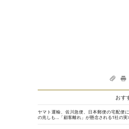
おす
ヤマト運輸、佐川急便、日本郵便の宅配便
の兆しも...「顧客離れ」が懸念される1社の実