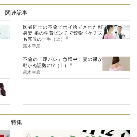
関連記事
医者同士の不倫でポイ捨てされた献
身妻 娘の学費ピンチで狡猾ドケチ夫
も完敗の一手（上）
露木幸彦
不倫の「即バレ」急増中！妻の裸が
動かぬ証拠に!?（上）
露木幸彦
特集