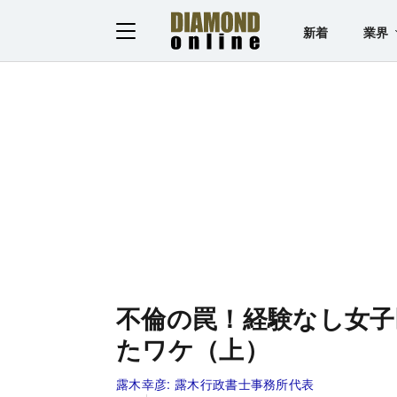
新着
業界
不倫の罠！経験なし女子
たワケ（上）
露木幸彦:
露木行政書士事務所代表