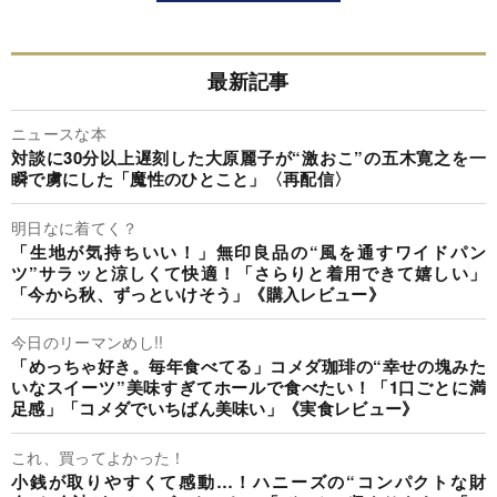
最新記事
ニュースな本
対談に30分以上遅刻した大原麗子が“激おこ”の五木寛之を一
瞬で虜にした「魔性のひとこと」〈再配信〉
明日なに着てく？
「生地が気持ちいい！」無印良品の“風を通すワイドパン
ツ”サラッと涼しくて快適！「さらりと着用できて嬉しい」
「今から秋、ずっといけそう」《購入レビュー》
今日のリーマンめし!!
「めっちゃ好き。毎年食べてる」コメダ珈琲の“幸せの塊みた
いなスイーツ”美味すぎてホールで食べたい！「1口ごとに満
足感」「コメダでいちばん美味い」《実食レビュー》
これ、買ってよかった！
小銭が取りやすくて感動…！ハニーズの“コンパクトな財