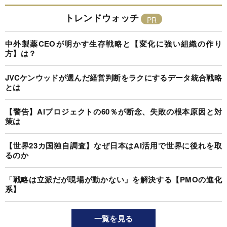
トレンドウォッチ
中外製薬CEOが明かす生存戦略と【変化に強い組織の作り
方】は？
JVCケンウッドが選んだ経営判断をラクにするデータ統合戦略
とは
【警告】AIプロジェクトの60％が断念、失敗の根本原因と対
策は
【世界23カ国独自調査】なぜ日本はAI活用で世界に後れを取
るのか
「戦略は立派だが現場が動かない」を解決する【PMOの進化
系】
一覧を見る