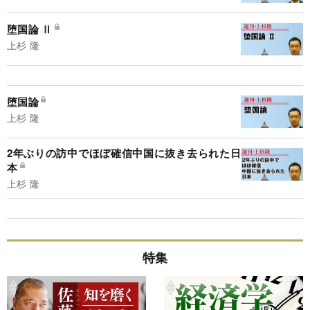
堕国論 Ⅱ
上杉 隆
堕国論
上杉 隆
2年ぶりの訪中でほぼ確信中国に抜き去られた日
本
上杉 隆
特集