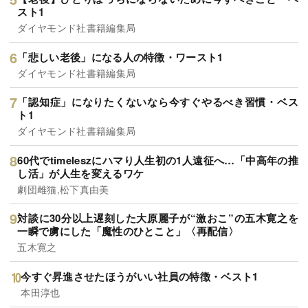
スト1
ダイヤモンド社書籍編集局
「悲しい老後」になる人の特徴・ワースト1
ダイヤモンド社書籍編集局
「認知症」になりたくないなら今すぐやるべき習慣・ベス
ト1
ダイヤモンド社書籍編集局
60代でtimeleszにハマり人生初の1人遠征へ…「中高年の推
し活」が人生を変えるワケ
劇団雌猫,松下真由美
対談に30分以上遅刻した大原麗子が“激おこ”の五木寛之を
一瞬で虜にした「魔性のひとこと」〈再配信〉
五木寛之
今すぐ昇進させたほうがいい社員の特徴・ベスト1
本田淳也