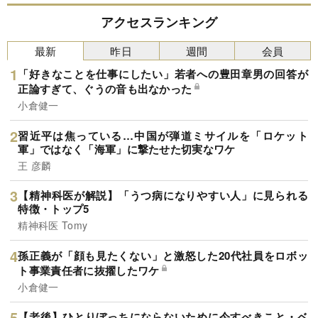
アクセスランキング
最新
昨日
週間
会員
「好きなことを仕事にしたい」若者への豊田章男の回答が
正論すぎて、ぐうの音も出なかった
小倉健一
習近平は焦っている…中国が弾道ミサイルを「ロケット
軍」ではなく「海軍」に撃たせた切実なワケ
王 彦麟
【精神科医が解説】「うつ病になりやすい人」に見られる
特徴・トップ5
精神科医 Tomy
孫正義が「顔も見たくない」と激怒した20代社員をロボッ
ト事業責任者に抜擢したワケ
小倉健一
【老後】ひとりぼっちにならないために今すべきこと・ベ