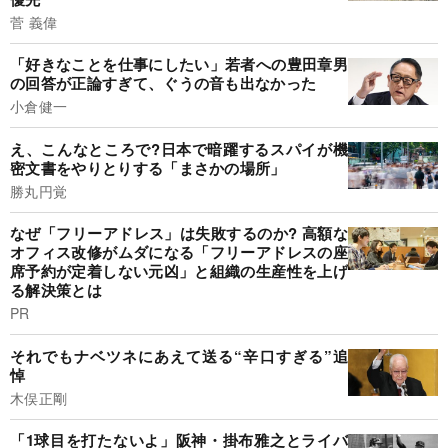
菅 義偉
「好きなことを仕事にしたい」若者への豊田章男
の回答が正論すぎて、ぐうの音も出なかった
小倉健一
え、こんなところで?日本で暗躍するスパイが機
密文書をやりとりする「まさかの場所」
勝丸円覚
なぜ「フリーアドレス」は失敗するのか? 高額な
オフィス改修がムダになる「フリーアドレスの座
席予約が定着しない元凶」と組織の生産性を上げ
る解決策とは
PR
それでもナベツネにあえて送る“辛口すぎる”追
悼
木俣正剛
「1球目を打たないよ」阪神・掛布雅之とライバ