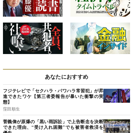
あなたにおすすめ
フジテレビで「セクハラ・パワハラ常習犯」が昇
進できたワケ【第三者委報告が暴いた衝撃の実
態】
窪田順生
菅義偉が原爆の「黒い雨訴訟」で上告断念を決断
できた理由、“受け入れ困難”でも被害者救済を
優先