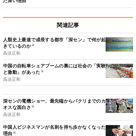
た深い理由
関連記事
人類史上最速で成長する都市「深セン」で何が起
きているのか
高須正和
中国の自転車シェアブームの裏には社会の「実験
と激動」があった
高須正和
深センの電機ショー、最先端からパクリまでのカ
オスな面白さ
高須正和
中国人ビジネスマンが名刺を持ち歩かなくなった
理由