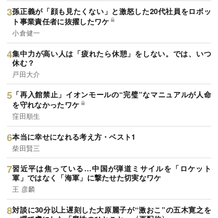
孫正義が「顔も見たくない」と激怒した20代社員をロボッ
ト事業責任者に抜擢したワケ
小倉健一
集中力が高い人は「疲れたら休憩」をしない。では、いつ
休む？
戸田大介
「再入館禁止」イオンモールの“完璧”なマニュアルが人命
を守れなかったワケ
窪田順生
本当に幸せになれる考え方・ベスト1
柴田賢三
習近平は焦っている…中国が弾道ミサイルを「ロケット
軍」ではなく「海軍」に撃たせた切実なワケ
王 彦麟
対談に30分以上遅刻した大原麗子が“激おこ”の五木寛之を