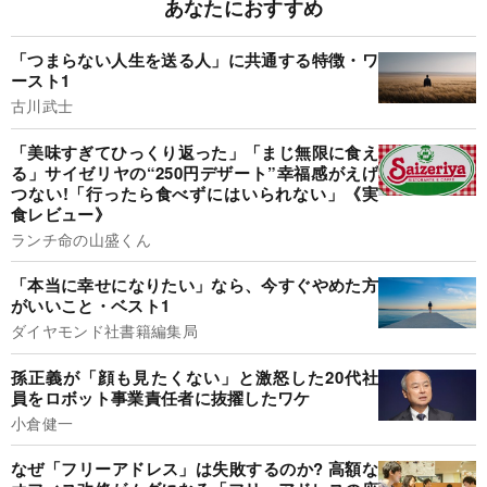
あなたにおすすめ
「つまらない人生を送る人」に共通する特徴・ワ
ースト1
古川武士
「美味すぎてひっくり返った」「まじ無限に食え
る」サイゼリヤの“250円デザート”幸福感がえげ
つない!「行ったら食べずにはいられない」《実
食レビュー》
ランチ命の山盛くん
「本当に幸せになりたい」なら、今すぐやめた方
がいいこと・ベスト1
ダイヤモンド社書籍編集局
孫正義が「顔も見たくない」と激怒した20代社
員をロボット事業責任者に抜擢したワケ
小倉健一
なぜ「フリーアドレス」は失敗するのか? 高額な