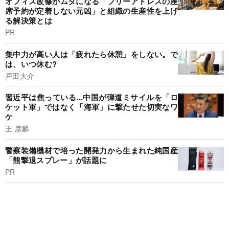
オフィス改修がムダになる「フリーアドレスの座
席予約が定着しない元凶」と組織の生産性を上げ
る解決策とは
PR
集中力が高い人は「疲れたら休憩」をしない。で
は、いつ休む?
戸田大介
習近平は焦っている...中国が弾道ミサイルを「ロ
ケット軍」ではなく「海軍」に撃たせた切実なワ
ケ
王 彦麟
警察装備機材で培った開発力から生まれた純国産
「熊撃退スプレー」が話題に
PR