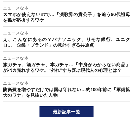
ニュースな本
スマホが使えないので…「演歌界の貴公子」を追う90代祖母
を孫が応援するワケ
ニュースな本
え、こんなにあるの？パナソニック、りそな銀行、ユニク
ロ…「企業・ブランド」の意外すぎる共通点
ニュースな本
旅ガチャ、酒ガチャ、本ガチャ…「中身がわからない商品」
がバカ売れするワケ。“外れ”すら喜ぶ現代人の心理とは？
ニュースな本
防衛費を増やすだけでは国は守れない…約100年前に「軍備拡
大のワナ」を見抜いた人物
最新記事一覧