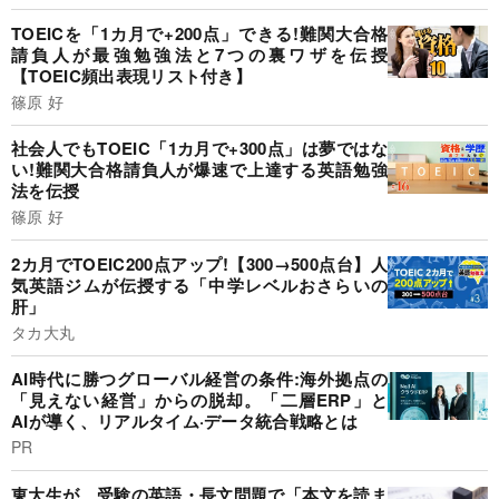
TOEICを「1カ月で+200点」できる!難関大合格
請負人が最強勉強法と7つの裏ワザを伝授
【TOEIC頻出表現リスト付き】
篠原 好
社会人でもTOEIC「1カ月で+300点」は夢ではな
い!難関大合格請負人が爆速で上達する英語勉強
法を伝授
篠原 好
2カ月でTOEIC200点アップ!【300→500点台】人
気英語ジムが伝授する「中学レベルおさらいの
肝」
タカ大丸
AI時代に勝つグローバル経営の条件:海外拠点の
「見えない経営」からの脱却。「二層ERP」と
AIが導く、リアルタイム·データ統合戦略とは
PR
東大生が、受験の英語・長文問題で「本文を読ま