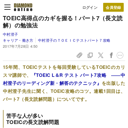
ログイン
TOEIC高得点のカギを握る！
パート7（長文読
解）の勉強法
中村澄子
キャリア・働き方
中村澄子のＴＯＥＩＣテストパート７攻略
2017年7月28日 4:50
15年間、TOEICテストを毎回受験しているTOEICのカリ
スマ講師で、
『TOEIC L＆R テスト パート7攻略 ――中
村澄子のリーディング新・解答のテクニック』
を出版した
中村澄子先生に聞く、TOEIC攻略のコツ。連載1回目は、
パート7（長文読解問題）についてです。
苦手な人が多い
TOEICの長文読解問題