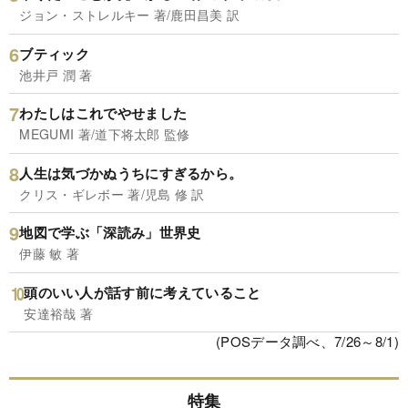
ジョン・ストレルキー 著/鹿田昌美 訳
ブティック
池井戸 潤 著
わたしはこれでやせました
MEGUMI 著/道下将太郎 監修
人生は気づかぬうちにすぎるから。
クリス・ギレボー 著/児島 修 訳
地図で学ぶ「深読み」世界史
伊藤 敏 著
頭のいい人が話す前に考えていること
安達裕哉 著
(POSデータ調べ、7/26～8/1)
特集