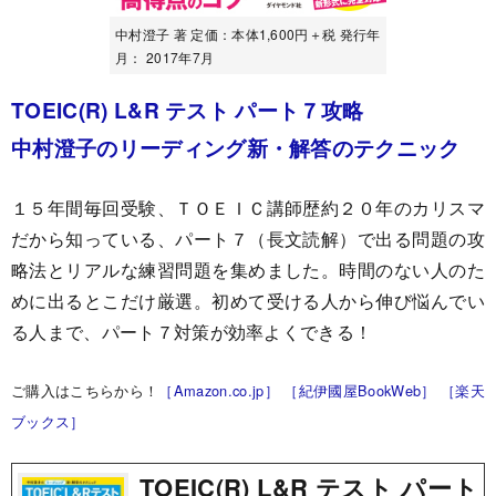
中村澄子 著 定価：本体1,600円＋税 発行年
月： 2017年7月
TOEIC(R) L&R テスト パート７攻略
中村澄子のリーディング新・解答のテクニック
１５年間毎回受験、ＴＯＥＩＣ講師歴約２０年のカリスマ
だから知っている、パート７（長文読解）で出る問題の攻
略法とリアルな練習問題を集めました。時間のない人のた
めに出るとこだけ厳選。初めて受ける人から伸び悩んでい
る人まで、パート７対策が効率よくできる！
ご購入はこちらから！
［Amazon.co.jp］
［紀伊國屋BookWeb］
［楽天
ブックス］
TOEIC(R) L&R テスト パート