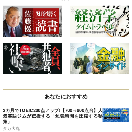
あなたにおすすめ
2カ月でTOEIC200点アップ!【700→900点台】人
気英語ジムが伝授する「勉強時間を圧縮する秘
策」
タカ大丸