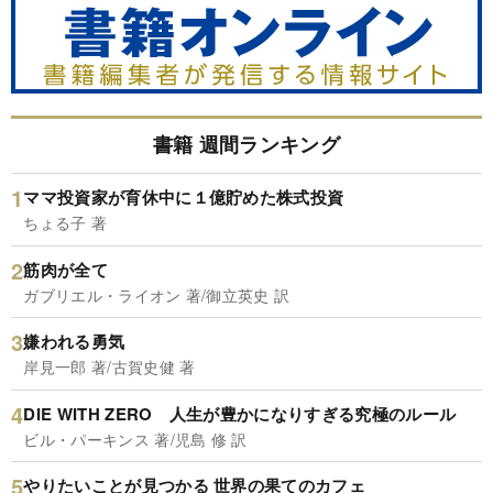
書籍 週間ランキング
ママ投資家が育休中に１億貯めた株式投資
ちょる子 著
筋肉が全て
ガブリエル・ライオン 著/御立英史 訳
嫌われる勇気
岸見一郎 著/古賀史健 著
DIE WITH ZERO 人生が豊かになりすぎる究極のルール
ビル・パーキンス 著/児島 修 訳
やりたいことが見つかる 世界の果てのカフェ