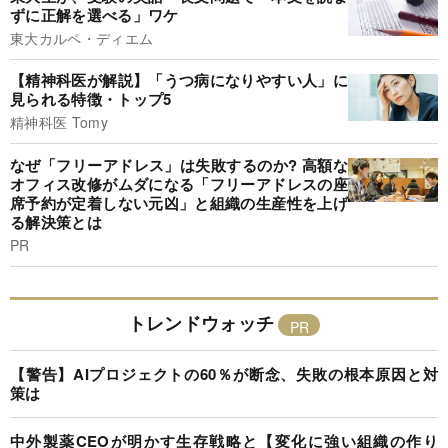
ずに正解を選べる」ワケ
東大カルペ・ディエム
【精神科医が解説】「うつ病になりやすい人」に
見られる特徴・トップ5
精神科医 Tomy
なぜ「フリーアドレス」は失敗するのか? 高額な
オフィス改修がムダになる「フリーアドレスの座
席予約が定着しない元凶」と組織の生産性を上げ
る解決策とは
PR
トレンドウォッチ
【警告】AIプロジェクトの60％が断念、失敗の根本原因と対
策は
中外製薬CEOが明かす生存戦略と【変化に強い組織の作り