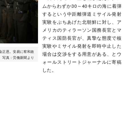
ムからわずか30～40キロの海に着弾
するという中距離弾道ミサイル発射
実験をぶちあげた北朝鮮に対し、ア
メリカのティラーソン国務長官とマ
ティス国防長官が、真摯な態度で核
実験やミサイル発射を即時中止した
金正恩。安易に宥和政
場合は交渉をする用意がある、とウ
 写真：労働新聞より
ォールストリートジャーナルに寄稿
した。