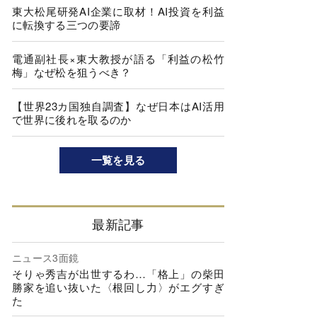
東大松尾研発AI企業に取材！AI投資を利益
に転換する三つの要諦
電通副社長×東大教授が語る「利益の松竹
梅」なぜ松を狙うべき？
【世界23カ国独自調査】なぜ日本はAI活用
で世界に後れを取るのか
一覧を見る
最新記事
ニュース3面鏡
そりゃ秀吉が出世するわ…「格上」の柴田
勝家を追い抜いた〈根回し力〉がエグすぎ
た