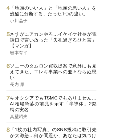
「地頭のいい人」と「地頭の悪い人」を
残酷に分断する、たった1つの違い。
小川晶子
さすがにアカンやろ…イケイケ社長が電
話口で言い放った「失礼過ぎるひと言」
【マンガ】
岩本有平
ソニーのタムロン買収提案で意外にも見
えてきた、エレキ事業への並々ならぬ思
い
長内 厚
キオクシアでもTSMCでもありません…
AI相場急落の前兆を示す「半導体」2銘
柄の実名
真壁昭夫
「1枚の社内写真」のSNS投稿に取引先
が大激怒…何が問題か、あなたは気づけ