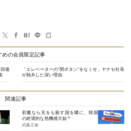
すめの会員限定記事
に回復
「エレベーターの“閉ボタン”をなくせ」ヤナセ社長
名
が熱弁した深い理由
関連記事
邪魔なら兄をも殺す国を隣に、韓国
の絶望的な危機感欠如
武藤正敏