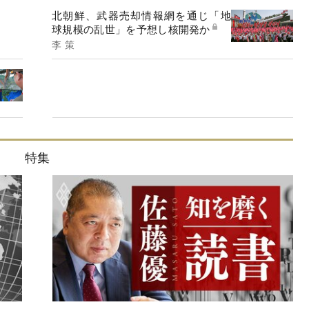
北朝鮮、武器売却情報網を通じ「地
球規模の乱世」を予想し核開発か
李 策
特集