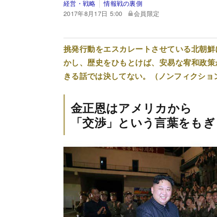
経営・戦略
情報戦の裏側
2017年8月17日 5:00
会員限定
挑発行動をエスカレートさせている北朝鮮
かし、歴史をひもとけば、安易な宥和政策
きる話では決してない。（ノンフィクショ
金正恩はアメリカから
「交渉」という言葉をもぎ