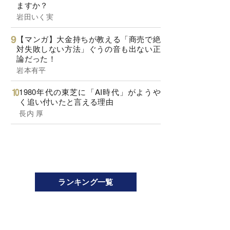
ますか？
岩田いく実
【マンガ】大金持ちが教える「商売で絶
対失敗しない方法」ぐうの音も出ない正
論だった！
岩本有平
1980年代の東芝に「AI時代」がようや
く追い付いたと言える理由
長内 厚
ランキング一覧