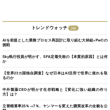
トレンドウォッチ
AIを前提とした業務プロセス再設計に取り組む大林組×PwCの
挑戦
Sky執行役員が明かす、SFA定着失敗の【本質的原因】とは何
か
【世界23カ国独自調査】なぜ日本はAI活用で世界に後れを取
るのか
中外製薬CEOが明かす生存戦略と【変化に強い組織の作り
方】は？
立替精算率25％→7％、ヤンマーを変えた購買改革の全貌を公