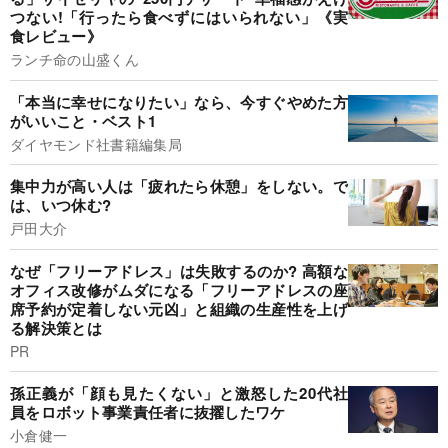
つない!「行ったら食べずにはいられない」《実
食レビュー》
ランチ命の山盛くん
「本当に幸せになりたい」なら、今すぐやめた方
がいいこと・ベスト1
ダイヤモンド社書籍編集局
集中力が高い人は「疲れたら休憩」をしない。で
は、いつ休む?
戸田大介
なぜ「フリーアドレス」は失敗するのか? 高額な
オフィス改修がムダになる「フリーアドレスの座
席予約が定着しない元凶」と組織の生産性を上げ
る解決策とは
PR
孫正義が「顔も見たくない」と激怒した20代社
員をロボット事業責任者に抜擢したワケ
小倉健一