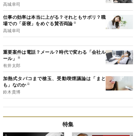
高城幸司
仕事の効率は本当に上がる？それともサボリ？職
場での「昼寝」をめぐる賛否両論
高城幸司
重要案件は電話？メール？時代で変わる「会社ル
ール」
有井太郎
加熱式タバコまで槍玉、受動喫煙議論は「まと
も」なのか
鈴木貴博
特集