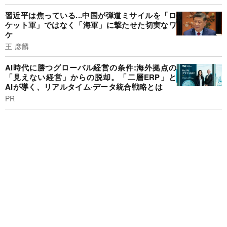
習近平は焦っている...中国が弾道ミサイルを「ロ
ケット軍」ではなく「海軍」に撃たせた切実なワ
ケ
王 彦麟
AI時代に勝つグローバル経営の条件:海外拠点の
「見えない経営」からの脱却。「二層ERP」と
AIが導く、リアルタイム·データ統合戦略とは
PR