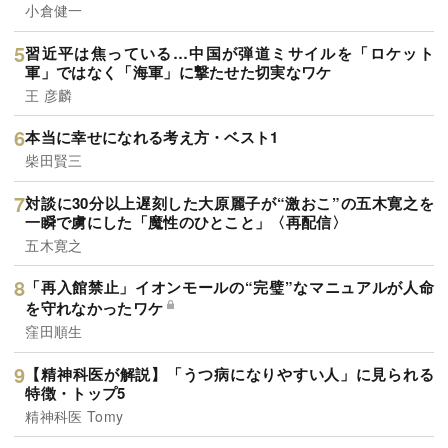
小倉健一
習近平は焦っている…中国が弾道ミサイルを「ロケット
軍」ではなく「海軍」に撃たせた切実なワケ
王 彦麟
本当に幸せになれる考え方・ベスト1
柴田賢三
対談に30分以上遅刻した大原麗子が“激おこ”の五木寛之を
一瞬で虜にした「魔性のひとこと」〈再配信〉
五木寛之
「再入館禁止」イオンモールの“完璧”なマニュアルが人命
を守れなかったワケ
窪田順生
【精神科医が解説】「うつ病になりやすい人」に見られる
特徴・トップ5
精神科医 Tomy