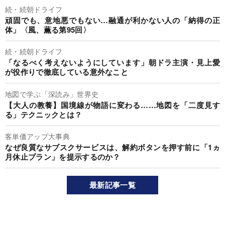
続・続朝ドライフ
頑固でも、意地悪でもない…融通が利かない人の「納得の正
体」〈風、薫る第95回〉
続・続朝ドライフ
「なるべく考えないようにしています」朝ドラ主演・見上愛
が役作りで徹底している意外なこと
地図で学ぶ「深読み」世界史
【大人の教養】国境線が物語に変わる……地図を「二度見す
る」テクニックとは？
客単価アップ大事典
なぜ良質なサブスクサービスは、解約ボタンを押す前に「1ヵ
月休止プラン」を提示するのか？
最新記事一覧