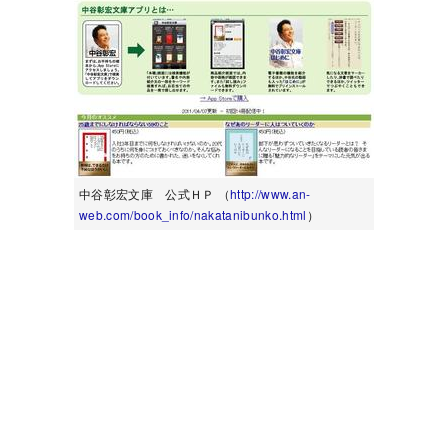
中谷彰宏文庫 公式ＨＰ （
http://www.an-
web.com/book_info/nakatanibunko.html
）