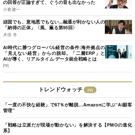
の回答が正論すぎて、ぐうの音も出なかった
小倉健一
頑固でも、意地悪でもない...融通が利かない人の
「納得の正体」〈風、薫る第95回〉
木俣 冬
AI時代に勝つグローバル経営の条件:海外拠点の
「見えない経営」からの脱却。「二層ERP」と
AIが導く、リアルタイム·データ統合戦略とは
PR
トレンドウォッチ
「一度の不快な経験」で87％が離脱…Amazonに学ぶ“AI顧客
管理”
「戦略は立派だが現場が動かない」を解決する【PMOの進化
系】