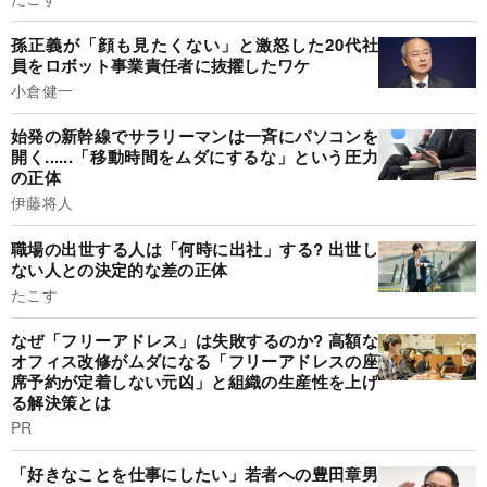
孫正義が「顔も見たくない」と激怒した20代社
員をロボット事業責任者に抜擢したワケ
小倉健一
始発の新幹線でサラリーマンは一斉にパソコンを
開く......「移動時間をムダにするな」という圧力
の正体
伊藤将人
職場の出世する人は「何時に出社」する? 出世し
ない人との決定的な差の正体
たこす
なぜ「フリーアドレス」は失敗するのか? 高額な
オフィス改修がムダになる「フリーアドレスの座
席予約が定着しない元凶」と組織の生産性を上げ
る解決策とは
PR
「好きなことを仕事にしたい」若者への豊田章男