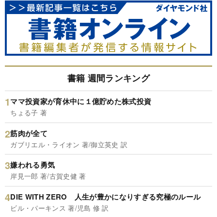
書籍 週間ランキング
ママ投資家が育休中に１億貯めた株式投資
ちょる子 著
筋肉が全て
ガブリエル・ライオン 著/御立英史 訳
嫌われる勇気
岸見一郎 著/古賀史健 著
DIE WITH ZERO 人生が豊かになりすぎる究極のルール
ビル・パーキンス 著/児島 修 訳