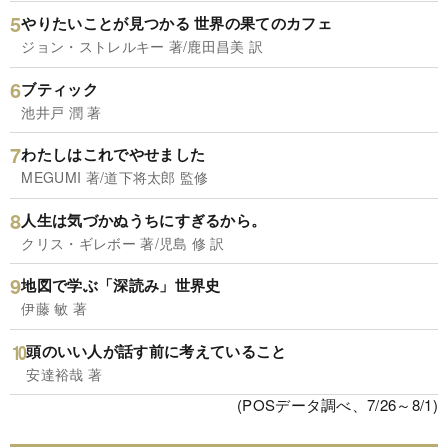
やりたいことが見つかる 世界の果てのカフェ
ジョン・ストレルキー 著/鹿田昌美 訳
ブティック
池井戸 潤 著
わたしはこれでやせました
MEGUMI 著/道下将太郎 監修
人生は気づかぬうちにすぎるから。
クリス・ギレボー 著/児島 修 訳
地図で学ぶ「深読み」世界史
伊藤 敏 著
頭のいい人が話す前に考えていること
安達裕哉 著
(POSデータ調べ、7/26～8/1)