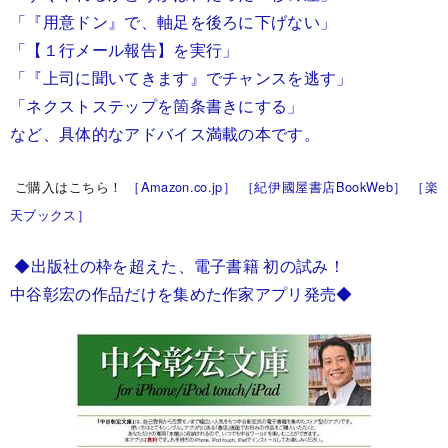
「『用意ドン』で、軸足を後ろに下げない」
「【１行メール報告】を実行」
「『上司に聞いてきます』でチャンスを逃す」
「ネクストステップを箇条書きにする」
など、具体的なアドバイス満載の本です。
ご購入はこちら！
［Amazon.co.jp］
［紀伊國屋書店BookWeb］
［楽
天ブックス］
◆出版社の枠を超えた、電子書籍 初の試み！
中谷彰宏の作品だけを集めた作家アプリ発売
◆