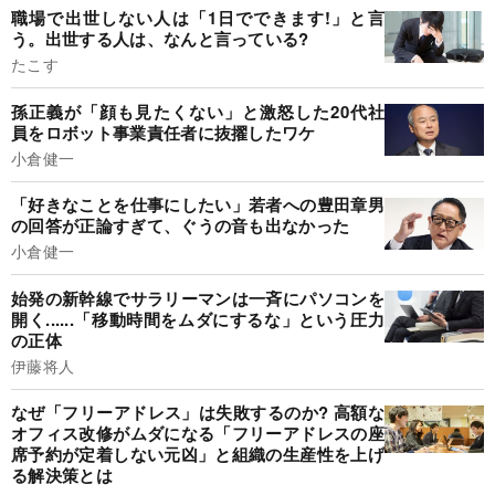
職場で出世しない人は「1日でできます!」と言
う。出世する人は、なんと言っている?
たこす
孫正義が「顔も見たくない」と激怒した20代社
員をロボット事業責任者に抜擢したワケ
小倉健一
「好きなことを仕事にしたい」若者への豊田章男
の回答が正論すぎて、ぐうの音も出なかった
小倉健一
始発の新幹線でサラリーマンは一斉にパソコンを
開く......「移動時間をムダにするな」という圧力
の正体
伊藤将人
なぜ「フリーアドレス」は失敗するのか? 高額な
オフィス改修がムダになる「フリーアドレスの座
席予約が定着しない元凶」と組織の生産性を上げ
る解決策とは