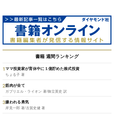
書籍 週間ランキング
ママ投資家が育休中に１億貯めた株式投資
ちょる子 著
筋肉が全て
ガブリエル・ライオン 著/御立英史 訳
嫌われる勇気
岸見一郎 著/古賀史健 著