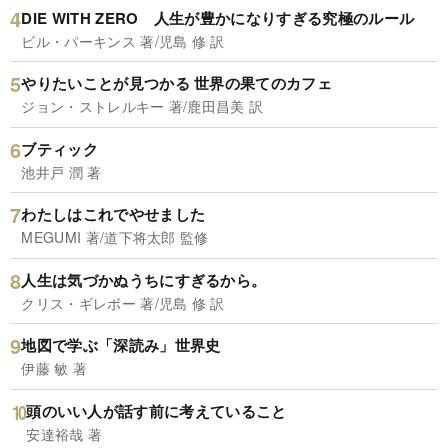
DIE WITH ZERO 人生が豊かになりすぎる究極のルール
ビル・パーキンス 著/児島 修 訳
やりたいことが見つかる 世界の果てのカフェ
ジョン・ストレルキー 著/鹿田昌美 訳
ブティック
池井戸 潤 著
わたしはこれでやせました
MEGUMI 著/道下将太郎 監修
人生は気づかぬうちにすぎるから。
クリス・ギレボー 著/児島 修 訳
地図で学ぶ「深読み」世界史
伊藤 敏 著
頭のいい人が話す前に考えていること
安達裕哉 著