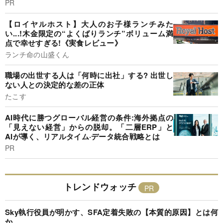
PR
【ロイヤルホスト】大人のお子様ランチみた
い...!木金限定の“よくばりランチ”ボリューム満
点で幸せすぎる!《実食レビュー》
ランチ命の山盛くん
職場の出世する人は「何時に出社」する? 出世し
ない人との決定的な差の正体
たこす
AI時代に勝つグローバル経営の条件:海外拠点の
「見えない経営」からの脱却。「二層ERP」と
AIが導く、リアルタイム·データ統合戦略とは
PR
トレンドウォッチ
Sky執行役員が明かす、SFA定着失敗の【本質的原因】とは何
か