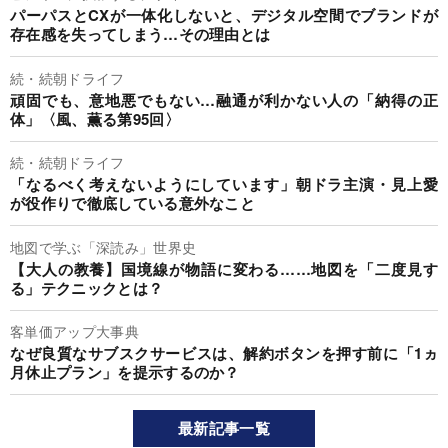
パーパスとCXが一体化しないと、デジタル空間でブランドが
存在感を失ってしまう…その理由とは
続・続朝ドライフ
頑固でも、意地悪でもない…融通が利かない人の「納得の正
体」〈風、薫る第95回〉
続・続朝ドライフ
「なるべく考えないようにしています」朝ドラ主演・見上愛
が役作りで徹底している意外なこと
地図で学ぶ「深読み」世界史
【大人の教養】国境線が物語に変わる……地図を「二度見す
る」テクニックとは？
客単価アップ大事典
なぜ良質なサブスクサービスは、解約ボタンを押す前に「1ヵ
月休止プラン」を提示するのか？
最新記事一覧