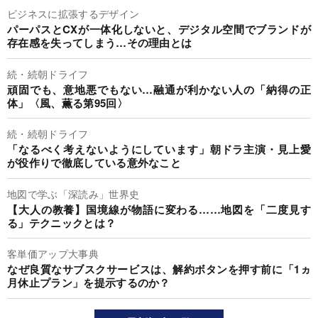
ビジネスに拡張するデザイン
パーパスとCXが一体化しないと、デジタル空間でブランドが
存在感を失ってしまう…その理由とは
続・続朝ドライフ
頑固でも、意地悪でもない…融通が利かない人の「納得の正
体」〈風、薫る第95回〉
続・続朝ドライフ
「なるべく考えないようにしています」朝ドラ主演・見上愛
が役作りで徹底している意外なこと
地図で学ぶ「深読み」世界史
【大人の教養】国境線が物語に変わる……地図を「二度見す
る」テクニックとは？
客単価アップ大事典
なぜ良質なサブスクサービスは、解約ボタンを押す前に「1ヵ
月休止プラン」を提示するのか？