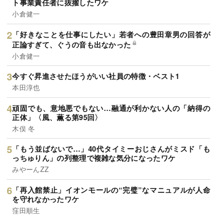
ト事業責任者に抜擢したワケ
小倉健一
「好きなことを仕事にしたい」若者への豊田章男の回答が
正論すぎて、ぐうの音も出なかった
小倉健一
今すぐ昇進させたほうがいい社員の特徴・ベスト1
本田淳也
頑固でも、意地悪でもない…融通が利かない人の「納得の
正体」〈風、薫る第95回〉
木俣 冬
「もう並ばないで…」40代タイミーおじさんがミスド「も
っちゅりん」の列整理で複雑な気分になったワケ
みやーんZZ
「再入館禁止」イオンモールの“完璧”なマニュアルが人命
を守れなかったワケ
窪田順生