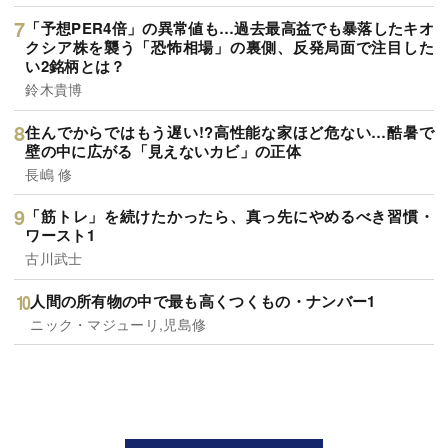
「予想PER4倍」の異常値も…過去最高益でも暴落したキオ
クシア株を襲う「恐怖相場」の裏側、反発局面で注目した
い2銘柄とは？
鈴木貴博
住んでからではもう遅い!?高性能な家ほど危ない…酷暑で
壁の中に広がる「見えないカビ」の正体
長嶋 修
「筋トレ」を続けたかったら、真っ先にやめるべき習慣・
ワースト1
古川武士
人間の所有物の中で最も高くつくもの・ナンバー1
ニック・マジューリ,児島修