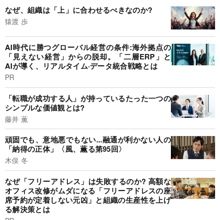
なぜ、組織は「上」に合わせるべきなのか?
猿渡 歩
AI時代に勝つグローバル経営の条件:海外拠点の
「見えない経営」からの脱却。「二層ERP」と
AIが導く、リアルタイム·データ統合戦略とは
PR
「転職が成功する人」が持っているたった一つの
シンプルな価値観とは?
藤井 薫
頑固でも、意地悪でもない...融通が利かない人の
「納得の正体」〈風、薫る第95回〉
木俣 冬
なぜ「フリーアドレス」は失敗するのか? 高額な
オフィス改修がムダになる「フリーアドレスの座
席予約が定着しない元凶」と組織の生産性を上げ
る解決策とは