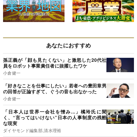
あなたにおすすめ
孫正義が「顔も見たくない」と激怒した20代社
員をロボット事業責任者に抜擢したワケ
小倉健一
「好きなことを仕事にしたい」若者への豊田章男
の回答が正論すぎて、ぐうの音も出なかった
小倉健一
「日本人は世界一会社を憎み...」橘玲氏に聞
く、“言ってはいけない”日本の人事制度の残酷
な現実
ダイヤモンド編集部,清水理裕