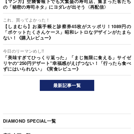
【マンガ】空襲警報下でも大繁盛の寿司店、集まった客たち
の「秘密の寿司ネタ」にヨダレが出そう〈再配信〉
これ、買ってよかった！
【しまむら】お薬手帳と診察券45枚がスッポリ！1089円の
「ポケットたくさんケース」昭和レトロなデザインがたまら
ない！《購入レビュー》
今日のリーマンめし!!
「美味すぎてひっくり返った」「まじ無限に食える」サイゼ
リヤの“250円デザート”幸福感がえげつない！「行ったら食べ
ずにはいられない」《実食レビュー》
最新記事一覧
DIAMOND SPECIAL一覧