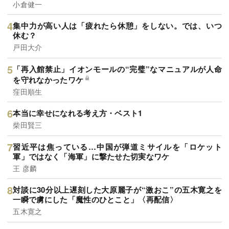
小倉健一
集中力が高い人は「疲れたら休憩」をしない。では、いつ
休む？
戸田大介
「再入館禁止」イオンモールの“完璧”なマニュアルが人命
を守れなかったワケ
窪田順生
本当に幸せになれる考え方・ベスト1
柴田賢三
習近平は焦っている…中国が弾道ミサイルを「ロケット
軍」ではなく「海軍」に撃たせた切実なワケ
王 彦麟
対談に30分以上遅刻した大原麗子が“激おこ”の五木寛之を
一瞬で虜にした「魔性のひとこと」〈再配信〉
五木寛之