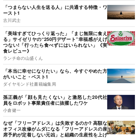
「つまらない人生を送る人」に共通する特徴・ワ
ースト1
古川武士
「美味すぎてひっくり返った」「まじ無限に食え
る」サイゼリヤの“250円デザート”幸福感がえげ
つない!「行ったら食べずにはいられない」《実
食レビュー》
ランチ命の山盛くん
「本当に幸せになりたい」なら、今すぐやめた方
がいいこと・ベスト1
ダイヤモンド社書籍編集局
孫正義が「顔も見たくない」と激怒した20代社
員をロボット事業責任者に抜擢したワケ
小倉健一
なぜ「フリーアドレス」は失敗するのか? 高額な
オフィス改修がムダになる「フリーアドレスの座
席予約が定着しない元凶」と組織の生産性を上げ