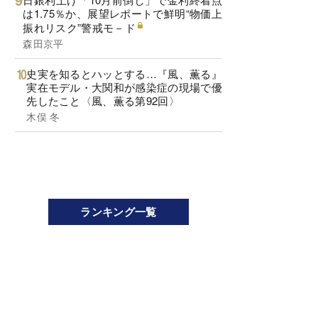
は1.75％か、展望レポートで鮮明“物価上
振れリスク”警戒モ－ド
森田京平
史実を知るとハッとする…『風、薫る』
実在モデル・大関和が感染症の現場で優
先したこと〈風、薫る第92回〉
木俣 冬
ランキング一覧