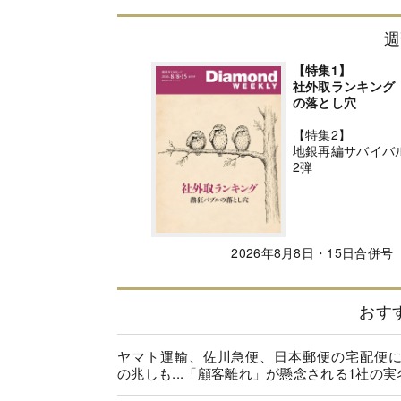
週
【特集1】
社外取ランキング
の落とし穴
【特集2】
地銀再編サバイバ
2弾
2026年8月8日・15日合併号
おす
ヤマト運輸、佐川急便、日本郵便の宅配便
の兆しも...「顧客離れ」が懸念される1社の実