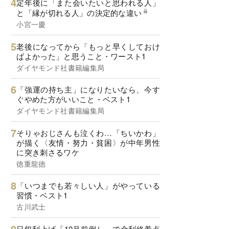
定年後に「また会いたいと思われる人」
と「縁が切れる人」の決定的な違い
小宮一慶
老後になってから「もっと早くしておけ
ばよかった」と思うこと・ワースト1
ダイヤモンド社書籍編集局
「強運の持ち主」になりたいなら、今す
ぐやめた方がいいこと・ベスト1
ダイヤモンド社書籍編集局
そりゃおじさんも泣くわ…「ちいかわ」
が描く〈友情・努力・貧困〉が中年男性
に突き刺さるワケ
徳重龍徳
「いつまでも若々しい人」がやっている
習慣・ベスト1
古川武士
日銀利上げ「10月前倒し」で金利終着点