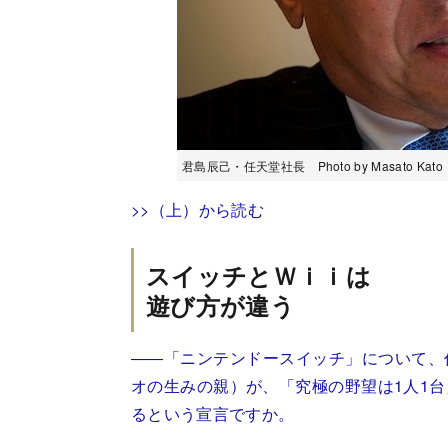
君島辰己・任天堂社長 Photo by Masato Kato
>>（上）から読む
スイッチとＷｉｉは
遊び方が違う
――「ニンテンドースイッチ」について、
オの生みの親）が、「究極の野望は1人1
るという宣言ですか。