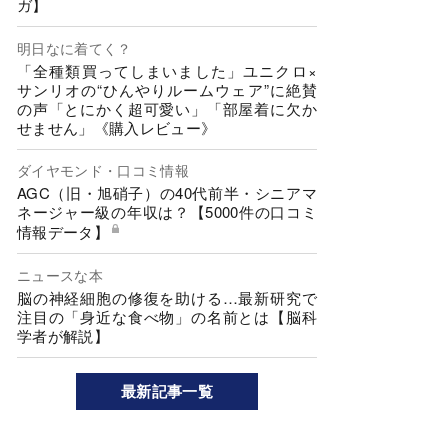
ガ】
明日なに着てく？
「全種類買ってしまいました」ユニクロ×
サンリオの“ひんやりルームウェア”に絶賛
の声「とにかく超可愛い」「部屋着に欠か
せません」《購入レビュー》
ダイヤモンド・口コミ情報
AGC（旧・旭硝子）の40代前半・シニアマ
ネージャー級の年収は？【5000件の口コミ
情報データ】
ニュースな本
脳の神経細胞の修復を助ける…最新研究で
注目の「身近な食べ物」の名前とは【脳科
学者が解説】
最新記事一覧