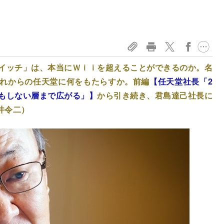
イッチ」は、本当にＷｉｉを超えることができるのか。名
れからの任天堂に何をもたらすか。前編
【任天堂社長「2
もしない層まで広がる」】
から引き続き、君島達己社長に
井令二）