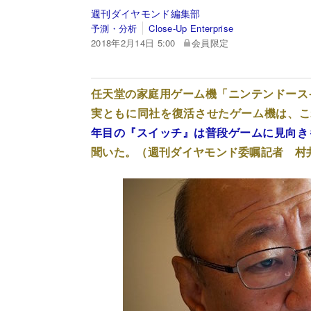
週刊ダイヤモンド編集部
予測・分析
Close-Up Enterprise
2018年2月14日 5:00
会員限定
任天堂の家庭用ゲーム機「ニンテンドース
実ともに同社を復活させたゲーム機は、こ
年目の『スイッチ』は普段ゲームに見向き
聞いた。（週刊ダイヤモンド委嘱記者 村