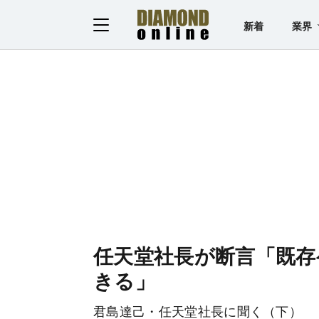
新着
業界
任天堂社長が断言「既存
きる」
君島達己・任天堂社長に聞く（下）