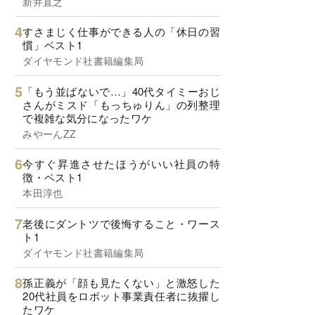
新井直之
すさまじく仕事ができる人の「休日の習
慣」ベスト1
ダイヤモンド社書籍編集局
「もう並ばないで…」40代タイミーおじ
さんがミスド「もっちゅりん」の列整理
で複雑な気分になったワケ
みやーんZZ
今すぐ昇進させたほうがいい社員の特
徴・ベスト1
本田淳也
老後にダントツで後悔すること・ワース
ト1
ダイヤモンド社書籍編集局
孫正義が「顔も見たくない」と激怒した
20代社員をロボット事業責任者に抜擢し
たワケ