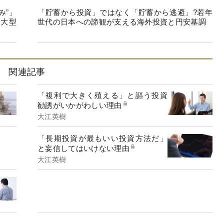
み”」
「貯蓄から投資」ではなく「貯蓄から逃避」?若年
大型
世代の日本への諦観が支える海外投資と円安基調
関連記事
「複利で大きく殖える」と謳う投資
勧誘がいかがわしい理由
大江英樹
「長期投資が最もいい投資方法だ」
と妄信してはいけない理由
大江英樹