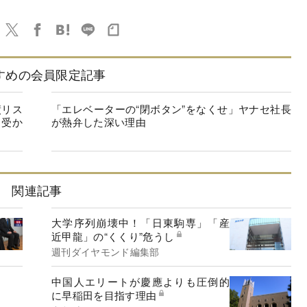
すめの会員限定記事
績リス
「エレベーターの“閉ボタン”をなくせ」ヤナセ社長
に受か
が熱弁した深い理由
関連記事
大学序列崩壊中！「日東駒専」「産
近甲龍」の“くくり”危うし
週刊ダイヤモンド編集部
中国人エリートが慶應よりも圧倒的
に早稲田を目指す理由