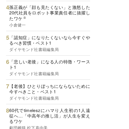
孫正義が「顔も見たくない」と激怒した
20代社員をロボット事業責任者に抜擢し
たワケ
小倉健一
「認知症」になりたくないなら今すぐや
るべき習慣・ベスト1
ダイヤモンド社書籍編集局
「悲しい老後」になる人の特徴・ワース
ト1
ダイヤモンド社書籍編集局
【老後】ひとりぼっちにならないために
今すべきこと・ベスト1
ダイヤモンド社書籍編集局
60代でtimeleszにハマり人生初の1人遠
征へ…「中高年の推し活」が人生を変え
るワケ
劇団雌猫,松下真由美