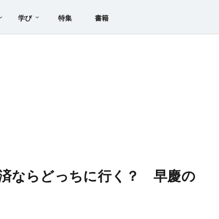
学び
特集
書籍
済ならどっちに行く？ 早慶の