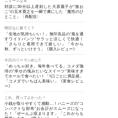
ニュースな本
対談に30分以上遅刻した大原麗子が“激お
こ”の五木寛之を一瞬で虜にした「魔性のひ
とこと」〈再配信〉
明日なに着てく？
「生地が気持ちいい！」無印良品の“風を通
すワイドパンツ”サラッと涼しくて快適！
「さらりと着用できて嬉しい」「今から
秋、ずっといけそう」《購入レビュー》
今日のリーマンめし!!
「めっちゃ好き。毎年食べてる」コメダ珈
琲の“幸せの塊みたいなスイーツ”美味すぎ
てホールで食べたい！「1口ごとに満足感」
「コメダでいちばん美味い」《実食レビュ
ー》
これ、買ってよかった！
小銭が取りやすくて感動…！ハニーズの“コ
ンパクトな財布”お会計がスムーズになっ
た！「ぜーんぶ収まります」「これからも