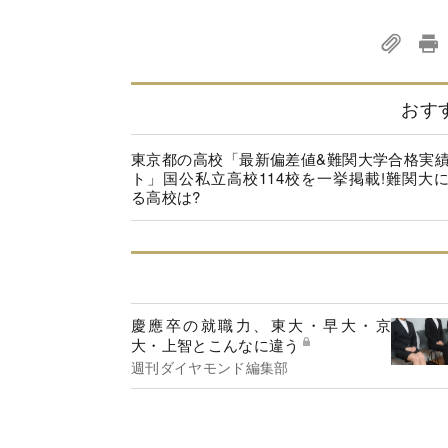
おす
東京都の高校「最新偏差値&難関大学合格実
ト」国公私立高校114校を一挙掲載!難関大
る高校は?
慶應卒の就職力、東大・早大・京
大・上智とこんなに違う
週刊ダイヤモンド編集部