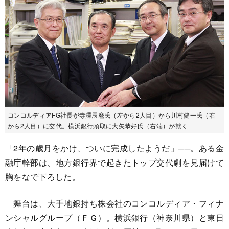
コンコルディアFG社長が寺澤辰麿氏（左から2人目）から川村健一氏（右
から2人目）に交代。横浜銀行頭取に大矢恭好氏（右端）が就く
「2年の歳月をかけ、ついに完成したようだ」──。ある金
融庁幹部は、地方銀行界で起きたトップ交代劇を見届けて
胸をなで下ろした。
舞台は、大手地銀持ち株会社のコンコルディア・フィナ
ンシャルグループ（ＦＧ）。横浜銀行（神奈川県）と東日