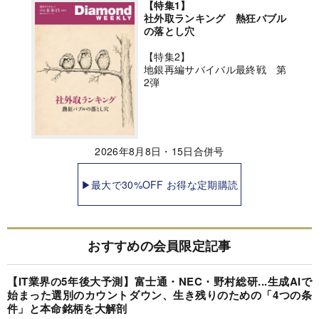
【特集1】
社外取ランキング 熱狂バブル
の落とし穴
【特集2】
地銀再編サバイバル最終戦 第
2弾
2026年8月8日・15日合併号
▶最大で30%OFF お得な定期購読
おすすめの会員限定記事
【IT業界の5年後大予測】富士通・NEC・野村総研...生成AIで
始まった選別のカウントダウン、生き残りのための「4つの条
件」と本命銘柄を大解剖