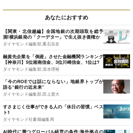
あなたにおすすめ
【関東・北信越編】全国地銀の次期頭取を総予
測!横浜銀発の「クーデター」で生え抜き復権か
ダイヤモンド編集部,重石岳史
融資先企業を「倒産」させた金融機関ランキング
【神奈川】5位湘南信金、3位川崎信金、1位は?
ダイヤモンド編集部,清水理裕
「今のROEでは話にならない」地銀界トップが
語る“銀行の近未来”
ダイヤモンド編集部,田上貴大
すさまじく仕事ができる人の「休日の習慣」ベス
ト1
ダイヤモンド社書籍編集局
AI時代に勝つグローバル経営の条件:海外拠点の