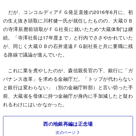
だが、コンコルディアＦＧ発足直後の2016年6月に、初
の生え抜き頭取に川村健一氏が就任したものの、大蔵ＯＢ
の寺澤辰麿前頭取がＦＧ社長に就いたため“大蔵体制”は継
続。「寺澤社長は17年度まで」と行内でささやかれていた
が、同じく大蔵ＯＢの石井道遠ＦＧ副社長と共に要職に残
る路線で議論が進んでいた。
これに業を煮やしたのが、森信親長官の下、銀行に「ガ
バナンス改革」を求める金融庁だ。「トップが代わらない
と銀行は変わらない」（別の金融庁幹部）と言い切った手
前、大蔵省を母体に持つ金融庁が身内に手加減したと疑わ
れるわけにはいかなかった。
西の地銀再編は正念場
次のページ