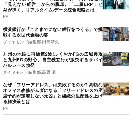
「見えない経営」からの脱却。「二層ERP」と
AIが導く、リアルタイム·データ統合戦略とは
PR
横浜銀行が「これまでにない銀行をつくる」で挑
戦する次世代金融の姿
ダイヤモンド編集部,田島靖久
九州の地銀に再編第2波!ふくおかFGの広域侵攻
と九州FGの野心、自主独立行が激突するサバイ
バルレース勃発
ダイヤモンド編集部,高野 豪
なぜ「フリーアドレス」は失敗するのか? 高額な
オフィス改修がムダになる「フリーアドレスの座
席予約が定着しない元凶」と組織の生産性を上げ
る解決策とは
PR