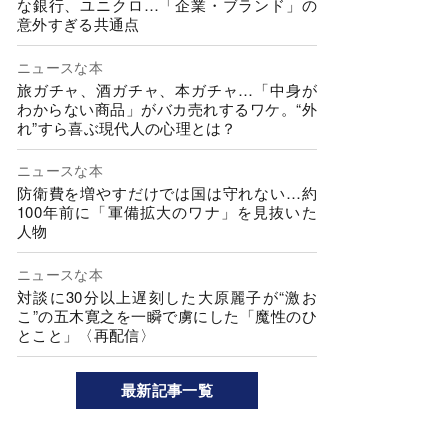
な銀行、ユニクロ…「企業・ブランド」の
意外すぎる共通点
ニュースな本
旅ガチャ、酒ガチャ、本ガチャ…「中身が
わからない商品」がバカ売れするワケ。“外
れ”すら喜ぶ現代人の心理とは？
ニュースな本
防衛費を増やすだけでは国は守れない…約
100年前に「軍備拡大のワナ」を見抜いた
人物
ニュースな本
対談に30分以上遅刻した大原麗子が“激お
こ”の五木寛之を一瞬で虜にした「魔性のひ
とこと」〈再配信〉
最新記事一覧