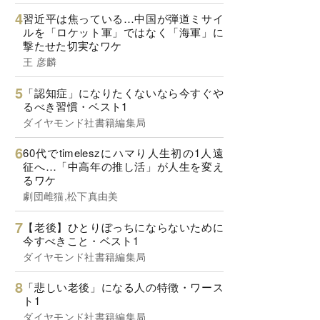
習近平は焦っている…中国が弾道ミサイ
ルを「ロケット軍」ではなく「海軍」に
撃たせた切実なワケ
王 彦麟
「認知症」になりたくないなら今すぐや
るべき習慣・ベスト1
ダイヤモンド社書籍編集局
60代でtimeleszにハマり人生初の1人遠
征へ…「中高年の推し活」が人生を変え
るワケ
劇団雌猫,松下真由美
【老後】ひとりぼっちにならないために
今すべきこと・ベスト1
ダイヤモンド社書籍編集局
「悲しい老後」になる人の特徴・ワース
ト1
ダイヤモンド社書籍編集局