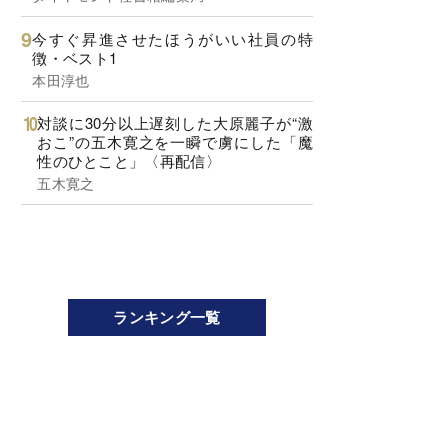
今すぐ昇進させたほうがいい社員の特
徴・ベスト1
本田淳也
対談に30分以上遅刻した大原麗子が“激
おこ”の五木寛之を一瞬で虜にした「魔
性のひとこと」〈再配信〉
五木寛之
ランキング一覧