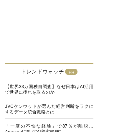
トレンドウォッチ
【世界23カ国独自調査】なぜ日本はAI活用
で世界に後れを取るのか
JVCケンウッドが選んだ経営判断をラクに
するデータ統合戦略とは
「一度の不快な経験」で87％が離脱…
Amazonに学ぶ“AI顧客管理”