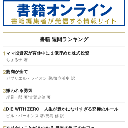
書籍 週間ランキング
ママ投資家が育休中に１億貯めた株式投資
ちょる子 著
筋肉が全て
ガブリエル・ライオン 著/御立英史 訳
嫌われる勇気
岸見一郎 著/古賀史健 著
DIE WITH ZERO 人生が豊かになりすぎる究極のルール
ビル・パーキンス 著/児島 修 訳
やりたいことが見つかる 世界の果てのカフェ