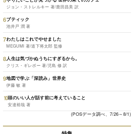
ジョン・ストレルキー 著/鹿田昌美 訳
ブティック
池井戸 潤 著
わたしはこれでやせました
MEGUMI 著/道下将太郎 監修
人生は気づかぬうちにすぎるから。
クリス・ギレボー 著/児島 修 訳
地図で学ぶ「深読み」世界史
伊藤 敏 著
頭のいい人が話す前に考えていること
安達裕哉 著
(POSデータ調べ、7/26～8/1)
特集