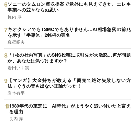
ソニーのタムロン買収提案で意外にも見えてきた、エレキ
事業への並々ならぬ思い
長内 厚
キオクシアでもTSMCでもありません…AI相場急落の前兆
を示す「半導体」2銘柄の実名
真壁昭夫
「1枚の社内写真」のSNS投稿に取引先が大激怒…何が問題
か、あなたは気づけますか？
岩田いく実
【マンガ】大金持ちが教える「商売で絶対失敗しない方
法」ぐうの音も出ない正論だった！
岩本有平
1980年代の東芝に「AI時代」がようやく追い付いたと言え
る理由
長内 厚