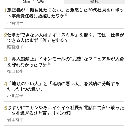
経営・戦略
会員
孫正義が「顔も見たくない」と激怒した20代社員をロボッ
ト事業責任者に抜擢したワケ
小倉健一
仕事ができない人はまず「スキル」を磨く。では、仕事が
できる人はまず「何」をする？
照宮遼子
「再入館禁止」イオンモールの“完璧”なマニュアルが人命
を守れなかったワケ
窪田順生
「地頭のいい人」と「地頭の悪い人」を残酷に分断する、
たった1つの違い。
小川晶子
さすがにアカンやろ…イケイケ社長が電話口で言い放った
「失礼過ぎるひと言」【マンガ】
岩本有平