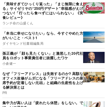
「美味すぎてひっくり返った」「まじ無限に食え
る」サイゼリヤの“250円デザート”幸福感がえげ
つない!「行ったら食べずにはいられない」《実
食レビュー》
ランチ命の山盛くん
「本当に幸せになりたい」なら、今すぐやめた方
がいいこと・ベスト1
ダイヤモンド社書籍編集局
孫正義が「顔も見たくない」と激怒した20代社
員をロボット事業責任者に抜擢したワケ
小倉健一
なぜ「フリーアドレス」は失敗するのか? 高額な
オフィス改修がムダになる「フリーアドレスの座
席予約が定着しない元凶」と組織の生産性を上げ
る解決策とは
PR
集中力が高い人は「疲れたら休憩」をしない。で