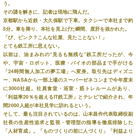
う。
その謎を解きに、記者は現地に飛んだ。
京都駅から近鉄・大久保駅で下車。タクシーで本社まで約
5分。車を降り、本社を見上げた瞬間、度肝を抜かれた。
「ぴ、ピンク？こんな社屋、見たことない！」
とても鉄工所に思えない。
以前は、油まみれの“見るも無残な”鉄工所だったが、今
や、宇宙・ロボット、医療・バイオの部品まで手がける
「24時間無人加工の夢工場」へ変身。取引先はディズニ
ー、NASAから一部上場のスーパーゼネコンまで今年度末
に3000社超。社員食堂・浴室・筋トレルームがあり、
「利益率20％を超えるIT鉄工所」とテレビで紹介され、年
間2000人超が本社見学に訪れるという。
そして、最も注目されているのは、山本昌作代表取締役副
社長の生産性追求と監視・管理型の指導を徹底排除した
「人材育成」。「ものづくりの前に人づくり」「利益より