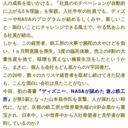
人の成長を追いかける」「社員のモチベーションが自動的
に上がる5％理論」を実践。入社半年の社員でも、ディズ
ニーやNASAのプログラムが組めるしくみや、新しいこ
と・面白いことにチャレンジできる風土で、やる気あふれ
る社員が続出。
しかも、この経営者、鉄工所の火事で瀕死の大やけどを負
い、1ヵ月間意識を喪失。3度の臨死体験。売上の8割の大
量生産を捨て、味噌も買えない極貧生活をしたというか
ら、まさに、個人も会社もどん底からのV字回復だ。
この20年、数々のカリスマ経営者を取材し続けてきた記者
も、こんな面白い会社は見たことがない。
今回、初の著書
『ディズニー、NASAが認めた 遊ぶ鉄工
所』
が第5刷となった山本昌作氏を直撃。人が採れない時
代に、なぜ、京都の鉄工所が世界最先端のVIP企業から重
宝され、日本中、いや世界中から入社希望者と見学者が殺
到しているのか？