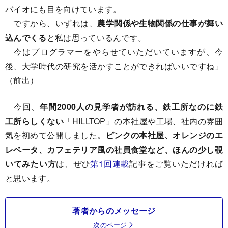
バイオにも目を向けています。
ですから、いずれは、
農学関係や生物関係の仕事が舞い
込んでくる
と私は思っているんです。
今はプログラマーをやらせていただいていますが、今
後、大学時代の研究を活かすことができればいいですね」
（前出）
今回、
年間2000人の見学者が訪れる、鉄工所なのに鉄
工所らしくない
「HILLTOP」の本社屋や工場、社内の雰囲
気を初めて公開しました。
ピンクの本社屋、オレンジのエ
レベータ、カフェテリア風の社員食堂など、ほんの少し覗
いてみたい方
は、ぜひ
第1回連載
記事をご覧いただければ
と思います。
著者からのメッセージ
次のページ