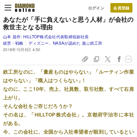
ログイン
あなたが「手に負えないと思う人材」が
会社の
救世主となる理由
山本 昌作:
HILLTOP株式会社代表取締役副社長
経営・戦略
ディズニー、NASAが認めた 遊ぶ鉄工所
2018年10月6日 4:50
鉄工所なのに、「量産ものはやらない」「ルーティン作業
はやらない」「職人はつくらない」!
なのに、ここ10年、売上、社員数、取引社数、すべて右肩
上がり。
そんな会社をご存じだろうか？
その名は、「HILLTOP株式会社」。京都府宇治市に本社
がある。
今、この会社に、全国から入社希望者が殺到しているとい