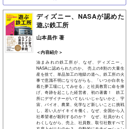
ディズニー、NASAが認めた
遊ぶ鉄工所
山本昌作 著
＜内容紹介＞
油まみれの鉄工所が、なぜ、ディズニー、
NASAに認められたのか。 売上の8割の大量生
産を捨て、単品加工の地獄の道へ。鉄工所の火
事で意識不明になりながらも、「いつか白衣を
着た夢工場にしてみせる」と社員教育に命を捧
げ、奇跡を起こした経営者、初の著書！ 鉄工
所にデザイナーがいてもいいじゃないかと、宇
宙、バイオ、農業、化学など新しいことに挑戦
し、若い人がイキイキ働く。なぜ、全国から入
社希望者が殺到するのか？ なぜ、社員がわく
わくしながら、売上、社員数、取引社数すべて
右肩上がりなのか？ 自動的にモチベーション