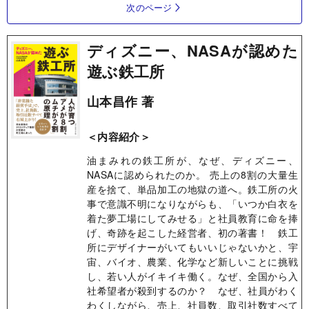
次のページ
ディズニー、NASAが認めた
遊ぶ鉄工所
山本昌作 著
＜内容紹介＞
油まみれの鉄工所が、なぜ、ディズニー、
NASAに認められたのか。 売上の8割の大量生
産を捨て、単品加工の地獄の道へ。鉄工所の火
事で意識不明になりながらも、「いつか白衣を
着た夢工場にしてみせる」と社員教育に命を捧
げ、奇跡を起こした経営者、初の著書！ 鉄工
所にデザイナーがいてもいいじゃないかと、宇
宙、バイオ、農業、化学など新しいことに挑戦
し、若い人がイキイキ働く。なぜ、全国から入
社希望者が殺到するのか？ なぜ、社員がわく
わくしながら、売上、社員数、取引社数すべて