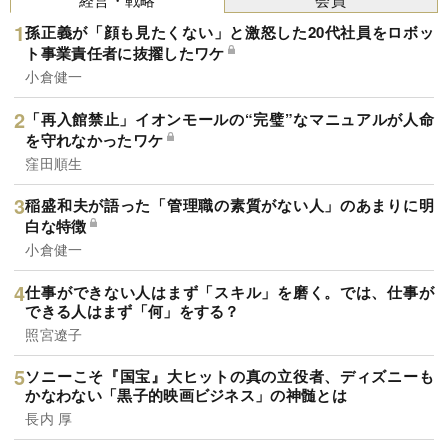
孫正義が「顔も見たくない」と激怒した20代社員をロボッ
ト事業責任者に抜擢したワケ
小倉健一
「再入館禁止」イオンモールの“完璧”なマニュアルが人命
を守れなかったワケ
窪田順生
稲盛和夫が語った「管理職の素質がない人」のあまりに明
白な特徴
小倉健一
仕事ができない人はまず「スキル」を磨く。では、仕事が
できる人はまず「何」をする？
照宮遼子
ソニーこそ『国宝』大ヒットの真の立役者、ディズニーも
かなわない「黒子的映画ビジネス」の神髄とは
長内 厚