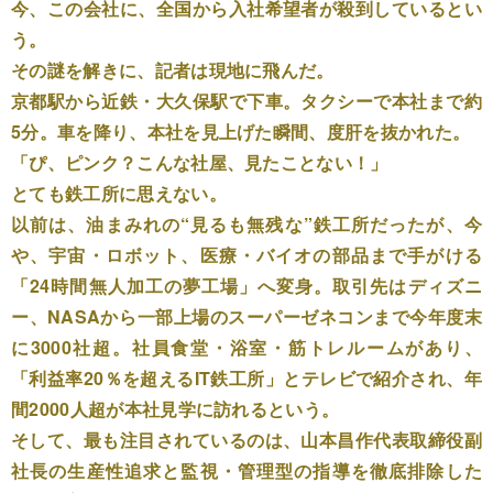
今、この会社に、全国から入社希望者が殺到しているとい
う。
その謎を解きに、記者は現地に飛んだ。
京都駅から近鉄・大久保駅で下車。タクシーで本社まで約
5分。車を降り、本社を見上げた瞬間、度肝を抜かれた。
「ぴ、ピンク？こんな社屋、見たことない！」
とても鉄工所に思えない。
以前は、油まみれの“見るも無残な”鉄工所だったが、今
や、宇宙・ロボット、医療・バイオの部品まで手がける
「24時間無人加工の夢工場」へ変身。取引先はディズニ
ー、NASAから一部上場のスーパーゼネコンまで今年度末
に3000社超。社員食堂・浴室・筋トレルームがあり、
「利益率20％を超えるIT鉄工所」とテレビで紹介され、年
間2000人超が本社見学に訪れるという。
そして、最も注目されているのは、山本昌作代表取締役副
社長の生産性追求と監視・管理型の指導を徹底排除した