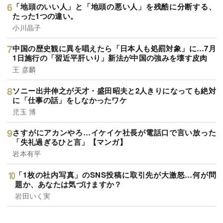
「地頭のいい人」と「地頭の悪い人」を残酷に分断する、
たった1つの違い。
小川晶子
中国の歴史観に異を唱えたら「日本人も処罰対象」に…7月
1日施行の「習近平肝いり」新法が中国の強みを壊す皮肉
王 彦麟
ソニー出井伸之が天才・盛田昭夫と2人きりになっても絶対
に「仕事の話」をしなかったワケ
児玉 博
さすがにアカンやろ…イケイケ社長が電話口で言い放った
「失礼過ぎるひと言」【マンガ】
岩本有平
「1枚の社内写真」のSNS投稿に取引先が大激怒…何が問
題か、あなたは気づけますか？
岩田いく実