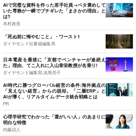
AIで完璧な資料を作った若手社員→ベタ褒めして
いた専務が一瞬でブチギレた「まさかの理由」と
は?
木村政美
「死ぬ前に悔やむこと」・ワースト1
ダイヤモンド社書籍編集局
日本電産を最後に「京都でベンチャーが途絶え
た」理由、てこ入れに入山章栄教授が名乗り!
ダイヤモンド編集部,浅島亮子
AI時代に勝つグローバル経営の条件:海外拠点の
「見えない経営」からの脱却。「二層ERP」と
AIが導く、リアルタイム·データ統合戦略とは
PR
心理学研究でわかった「運がいい人」のあまりに
明白な特徴
内藤誼人