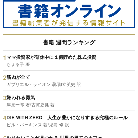
書籍 週間ランキング
ママ投資家が育休中に１億貯めた株式投資
ちょる子 著
筋肉が全て
ガブリエル・ライオン 著/御立英史 訳
嫌われる勇気
岸見一郎 著/古賀史健 著
DIE WITH ZERO 人生が豊かになりすぎる究極のルール
ビル・パーキンス 著/児島 修 訳
やりたいことが見つかる 世界の果てのカフェ