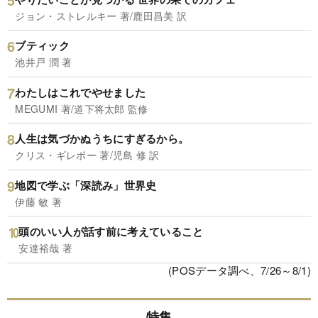
ジョン・ストレルキー 著/鹿田昌美 訳
ブティック
池井戸 潤 著
わたしはこれでやせました
MEGUMI 著/道下将太郎 監修
人生は気づかぬうちにすぎるから。
クリス・ギレボー 著/児島 修 訳
地図で学ぶ「深読み」世界史
伊藤 敏 著
頭のいい人が話す前に考えていること
安達裕哉 著
(POSデータ調べ、7/26～8/1)
特集