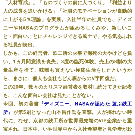
「人材育成」。「ものづくりの前に人づくり」「利益より
人の成長を追いかける」「社員のモチベーションが自動的
に上がる5％理論」を実践。入社半年の社員でも、ディズ
ニーやNASAのプログラムが組めるしくみや、新しいこ
と・面白いことにチャレンジできる風土で、やる気あふれ
る社員が続出。
しかも、この経営者、鉄工所の火事で瀕死の大やけどを負
い、1ヵ月間意識を喪失。3度の臨死体験。売上の8割の大
量生産を捨て、味噌も買えない極貧生活をしたというか
ら、まさに、個人も会社もどん底からのV字回復だ。
この20年、数々のカリスマ経営者を取材し続けてきた記者
も、こんな面白い会社は見たことがない。
今回、初の著書
『ディズニー、NASAが認めた 遊ぶ鉄工
所』
が第5刷となった山本昌作氏を直撃。人が採れない時
代に、なぜ、京都の鉄工所が世界最先端のVIP企業から重
宝され、日本中、いや世界中から入社希望者と見学者が殺