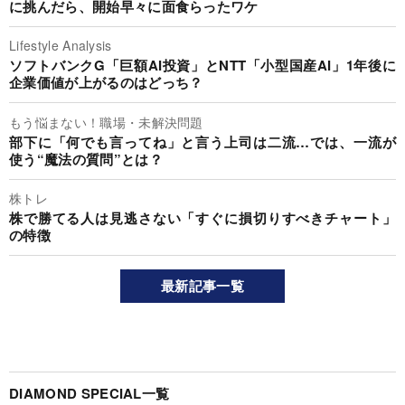
に挑んだら、開始早々に面食らったワケ
Lifestyle Analysis
ソフトバンクG「巨額AI投資」とNTT「小型国産AI」1年後に
企業価値が上がるのはどっち？
もう悩まない！職場・未解決問題
部下に「何でも言ってね」と言う上司は二流…では、一流が
使う“魔法の質問”とは？
株トレ
株で勝てる人は見逃さない「すぐに損切りすべきチャート」
の特徴
最新記事一覧
DIAMOND SPECIAL一覧