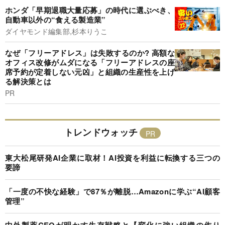
ホンダ「早期退職大量応募」の時代に選ぶべき、
自動車以外の“食える製造業”
ダイヤモンド編集部,杉本りうこ
なぜ「フリーアドレス」は失敗するのか? 高額な
オフィス改修がムダになる「フリーアドレスの座
席予約が定着しない元凶」と組織の生産性を上げ
る解決策とは
PR
トレンドウォッチ
東大松尾研発AI企業に取材！AI投資を利益に転換する三つの
要諦
「一度の不快な経験」で87％が離脱…Amazonに学ぶ“AI顧客
管理”
中外製薬CEOが明かす生存戦略と【変化に強い組織の作り