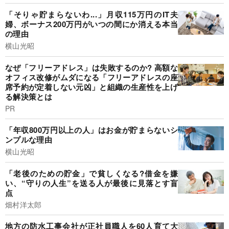
「そりゃ貯まらないわ...」月収115万円のIT夫
婦、ボーナス200万円がいつの間にか消える本当
の理由
横山光昭
なぜ「フリーアドレス」は失敗するのか? 高額な
オフィス改修がムダになる「フリーアドレスの座
席予約が定着しない元凶」と組織の生産性を上げ
る解決策とは
PR
「年収800万円以上の人」はお金が貯まらないシ
ンプルな理由
横山光昭
「老後のための貯金」で貧しくなる?借金を嫌
い、“守りの人生”を送る人が最後に見落とす盲
点
畑村洋太郎
地方の防水工事会社が正社員職人を60人育て大