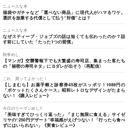
ニュースな本
福袋やガチャなど「選べない商品」に現代人がハマるワケ。
選択を放棄する代償として払う“対価”とは？
ニュースな本
なぜスティーブ・ジョブズの話は短くても伝わったのか？話
す前にしていた「たった1つの習慣」
戦争めし
【マンガ】空襲警報下でも大繁盛の寿司店、集まった客たち
の「秘密の寿司ネタ」にヨダレが出そう〈再配信〉
これ、買ってよかった！
【しまむら】お薬手帳と診察券45枚がスッポリ！1089円の
「ポケットたくさんケース」昭和レトロなデザインがたまら
ない！《購入レビュー》
今日のリーマンめし!!
「美味すぎてひっくり返った」「まじ無限に食える」サイゼ
リヤの“250円デザート”幸福感がえげつない！「行ったら食べ
ずにはいられない」《実食レビュー》