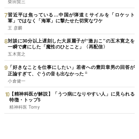
柴田賢三
習近平は焦っている…中国が弾道ミサイルを「ロケット
軍」ではなく「海軍」に撃たせた切実なワケ
王 彦麟
対談に30分以上遅刻した大原麗子が“激おこ”の五木寛之を
一瞬で虜にした「魔性のひとこと」〈再配信〉
五木寛之
「好きなことを仕事にしたい」若者への豊田章男の回答が
正論すぎて、ぐうの音も出なかった
小倉健一
【精神科医が解説】「うつ病になりやすい人」に見られる
特徴・トップ5
精神科医 Tomy