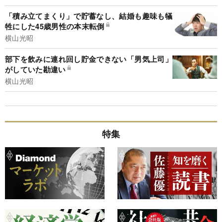
「積み立てまくり」で貯蓄なし、結婚も趣味も犠
牲にした45歳男性の本末転倒
横山光昭
部下を飲みに連れ回し貯金できない「男気上司」
がしていた勘違い
横山光昭
特集