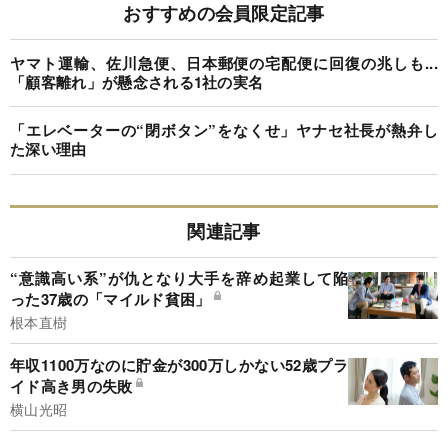
おすすめの会員限定記事
ヤマト運輸、佐川急便、日本郵便の宅配便に回復の兆しも...
「顧客離れ」が懸念される1社の実名
「エレベーターの“閉ボタン”をなくせ」ヤナセ社長が熱弁し
た深い理由
関連記事
“意識高い系”が仇となり大手を辞め起業して陥
った37歳の「マイルド貧困」
根本直樹
年収1100万なのに貯金が300万しかない52歳プラ
イド高き男の失敗
横山光昭