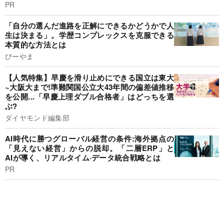
PR
「自分の選んだ進路を正解にできるかどうかで人
生は決まる」。学歴コンプレックスを克服できる
本質的な方法とは
びーやま
【人気特集】早慶を滑り止めにできる国立は東大
~大阪大まで!準難関国公立大43年間の偏差値推移
を公開...「早慶上理ダブル合格者」はどっちを選
ぶ?
ダイヤモンド編集部
AI時代に勝つグローバル経営の条件:海外拠点の
「見えない経営」からの脱却。「二層ERP」と
AIが導く、リアルタイム·データ統合戦略とは
PR