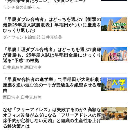
「完全栄養食だろコレ」《実食レビュー》
ランチ命の山盛くん
「早慶ダブル合格者」はどっちを選ぶ?【衝撃の
最新25年度入試勝敗表】早稲田がついに慶應を
ひっくり返した!
ダイヤモンド編集部,臼井真粧美
「早慶上理ダブル合格者」はどっちを選ぶ?慶應
が常勝も、25年度入試は早稲田全勝にひっくり
返る“予感”の根拠
臼井真粧美,西田浩史
「早慶W合格者の進学率」で早稲田が大逆転劇!
慶應を追い込む次の一手が受験生を絶望させる理
由
西田浩史,臼井真粧美
なぜ「フリーアドレス」は失敗するのか? 高額な
オフィス改修がムダになる「フリーアドレスの座
席予約が定着しない元凶」と組織の生産性を上げ
る解決策とは