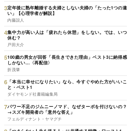
定年後に熟年離婚する夫婦としない夫婦の「たった1つの違
い」【心理学者が解説】
内藤誼人
集中力が高い人は「疲れたら休憩」をしない。では、いつ
休む？
戸田大介
100歳の男女が回答「長生きできた理由」ベスト3に納得感
しかない…〈再配信〉
折茂肇
「本当に幸せになりたい」なら、今すぐやめた方がいいこ
と・ベスト1
ダイヤモンド社書籍編集局
パワー不足のジムニーノマド、なぜターボを付けないの？
→スズキ開発者の「意外な答え」
フェルディナント・ヤマグチ