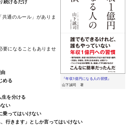
り続けるだけ
「共通のルール」がありま
必要になることもありませ
理由
『年収1億円になる人の習慣』
じめる
山下誠司 著
人生を分ける
わない
に乗ってはいけない
ん、行きます」としか言ってはいけない