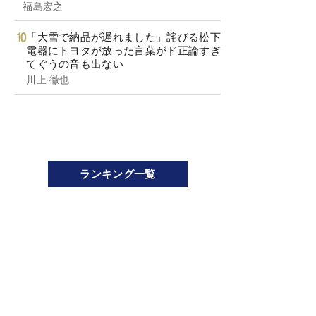
福島宏之
「大雪で納品が遅れました」詫びる松下
電器にトヨタが放った言葉がド正論すぎ
てぐうの音も出ない
川上 徹也
ランキング一覧