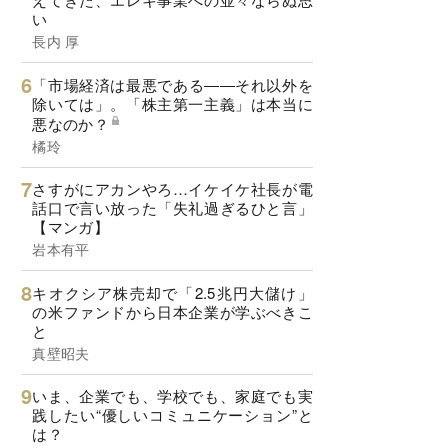
い
長内 厚
「市場経済は最悪である――それ以外を
除いては」。「株主第一主義」は本当に
悪なのか？
橘玲
さすがにアカンやろ…イケイケ社長が電
話口で言い放った「失礼過ぎるひと言」
【マンガ】
岩本有平
キオクシア株売却で「2.5兆円大儲け」
の米ファンドから日本企業が学ぶべきこ
と
真壁昭夫
いま、企業でも、学校でも、家庭でも実
践したい“優しいコミュニケーション”と
は？