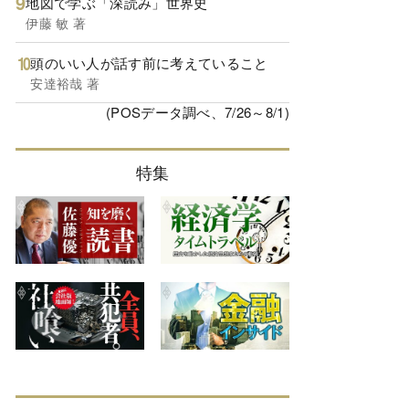
地図で学ぶ「深読み」世界史
伊藤 敏 著
頭のいい人が話す前に考えていること
安達裕哉 著
(POSデータ調べ、7/26～8/1)
特集