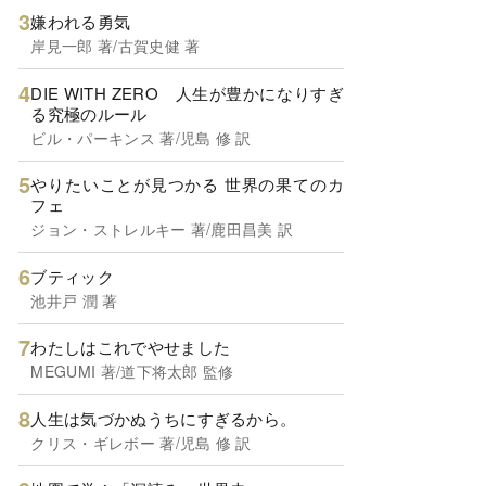
嫌われる勇気
岸見一郎 著/古賀史健 著
DIE WITH ZERO 人生が豊かになりすぎ
る究極のルール
ビル・パーキンス 著/児島 修 訳
やりたいことが見つかる 世界の果てのカ
フェ
ジョン・ストレルキー 著/鹿田昌美 訳
ブティック
池井戸 潤 著
わたしはこれでやせました
MEGUMI 著/道下将太郎 監修
人生は気づかぬうちにすぎるから。
クリス・ギレボー 著/児島 修 訳