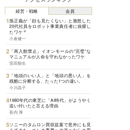
経営・戦略
会員
孫正義が「顔も見たくない」と激怒した
20代社員をロボット事業責任者に抜擢し
たワケ
小倉健一
「再入館禁止」イオンモールの“完璧”な
マニュアルが人命を守れなかったワケ
窪田順生
「地頭のいい人」と「地頭の悪い人」を
残酷に分断する、たった1つの違い。
小川晶子
1980年代の東芝に「AI時代」がようやく
追い付いたと言える理由
長内 厚
ソニーのタムロン買収提案で意外にも見
えてきた、エレキ事業への並々ならぬ思