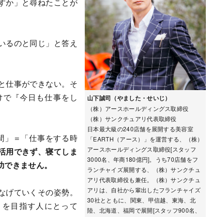
すか」と尋ねたことが
いるのと同じ」と答え
と仕事ができない。そ
けで『今日も仕事をし
山下誠司（やました・せいじ）
（株）アースホールディングス取締役
。
（株）サンクチュアリ代表取締役
日本最大級の240店舗を展開する美容室
間」＝「仕事をする時
「EARTH（アース）」を運営する、（株）
アースホールディングス取締役[スタッフ
活用できず、寝てしま
3000名、年商180億円]。うち70店舗をフ
功できません。
ランチャイズ展開する、（株）サンクチュ
アリ代表取締役も兼任。（株）サンクチュ
アリは、自社から輩出したフランチャイズ
なげていくその姿勢。
30社とともに、関東、甲信越、東海、北
」を目指す人にとって
陸、北海道、福岡で展開[スタッフ900名、