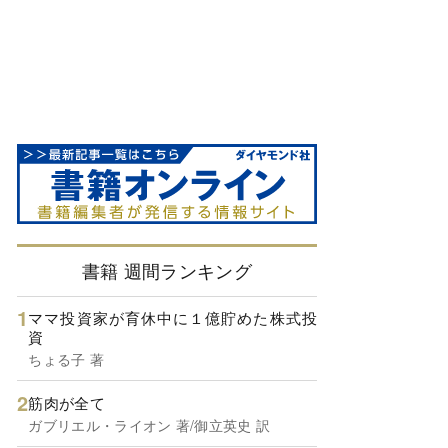
書籍 週間ランキング
ママ投資家が育休中に１億貯めた株式投
資
ちょる子 著
筋肉が全て
ガブリエル・ライオン 著/御立英史 訳