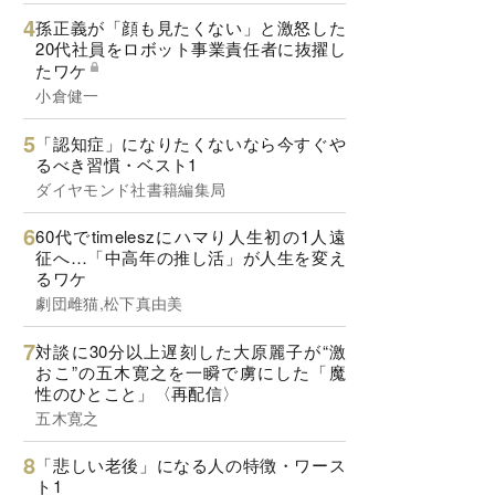
孫正義が「顔も見たくない」と激怒した
20代社員をロボット事業責任者に抜擢し
たワケ
小倉健一
「認知症」になりたくないなら今すぐや
るべき習慣・ベスト1
ダイヤモンド社書籍編集局
60代でtimeleszにハマり人生初の1人遠
征へ…「中高年の推し活」が人生を変え
るワケ
劇団雌猫,松下真由美
対談に30分以上遅刻した大原麗子が“激
おこ”の五木寛之を一瞬で虜にした「魔
性のひとこと」〈再配信〉
五木寛之
「悲しい老後」になる人の特徴・ワース
ト1