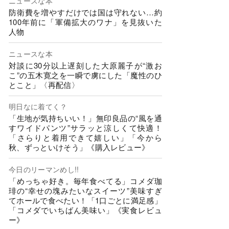
ニュースな本
防衛費を増やすだけでは国は守れない…約
100年前に「軍備拡大のワナ」を見抜いた
人物
ニュースな本
対談に30分以上遅刻した大原麗子が“激お
こ”の五木寛之を一瞬で虜にした「魔性のひ
とこと」〈再配信〉
明日なに着てく？
「生地が気持ちいい！」無印良品の“風を通
すワイドパンツ”サラッと涼しくて快適！
「さらりと着用できて嬉しい」「今から
秋、ずっといけそう」《購入レビュー》
今日のリーマンめし!!
「めっちゃ好き。毎年食べてる」コメダ珈
琲の“幸せの塊みたいなスイーツ”美味すぎ
てホールで食べたい！「1口ごとに満足感」
「コメダでいちばん美味い」《実食レビュ
ー》