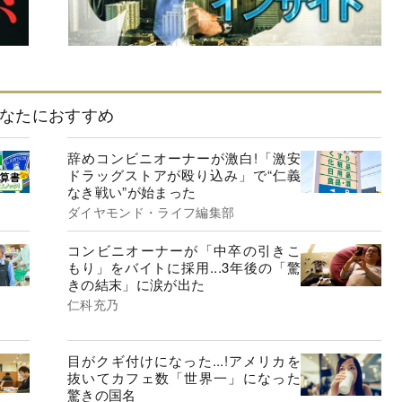
なたにおすすめ
辞めコンビニオーナーが激白!「激安
ドラッグストアが殴り込み」で“仁義
なき戦い”が始まった
ダイヤモンド・ライフ編集部
コンビニオーナーが「中卒の引きこ
もり」をバイトに採用...3年後の「驚
きの結末」に涙が出た
仁科充乃
目がクギ付けになった...!アメリカを
抜いてカフェ数「世界一」になった
驚きの国名