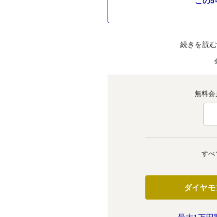
この5
続きを読
無料会
すべ
ダイヤモ
最大1万円