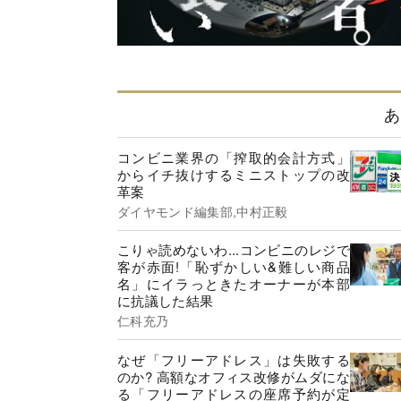
あ
コンビニ業界の「搾取的会計方式」
からイチ抜けするミニストップの改
革案
ダイヤモンド編集部,中村正毅
こりゃ読めないわ...コンビニのレジで
客が赤面!「恥ずかしい&難しい商品
名」にイラっときたオーナーが本部
に抗議した結果
仁科充乃
なぜ「フリーアドレス」は失敗する
のか? 高額なオフィス改修がムダにな
る「フリーアドレスの座席予約が定