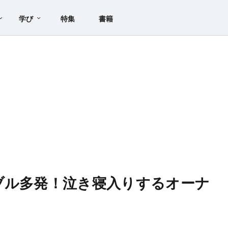
学び
特集
書籍
ブル多発！泣き寝入りするオーナ