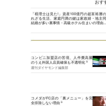
おす
「税理士は見た!」資産100億円の超富裕層
れざる生活、家庭円満の鍵は家政婦・地主
結婚が多い裏事情・高級ホテル住まいの理由..
コンビニ加盟店の苦境、人件費高騰
のうえ外国人店員確保も不透明化
週刊ダイヤモンド編集部
コメダがFC店の「裏メニュー」を完
全排除しない理由