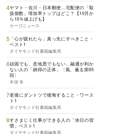
ヤマト・佐川・日本郵便…宅配便の「取
扱個数」増加率トップはどこ？【10月か
ら10％値上げも】
カーゴニュース
「心が疲れたら」真っ先にすべきこと・
ベスト1
ダイヤモンド社書籍編集局
頑固でも、意地悪でもない…融通が利か
ない人の「納得の正体」〈風、薫る第95
回〉
木俣 冬
老後にダントツで後悔すること・ワース
ト1
ダイヤモンド社書籍編集局
すさまじく仕事ができる人の「休日の習
慣」ベスト1
ダイヤモンド社書籍編集局