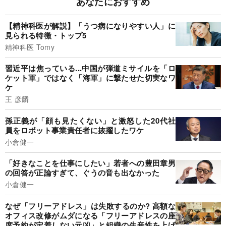
あなたにおすすめ
【精神科医が解説】「うつ病になりやすい人」に
見られる特徴・トップ5
精神科医 Tomy
習近平は焦っている...中国が弾道ミサイルを「ロ
ケット軍」ではなく「海軍」に撃たせた切実なワ
ケ
王 彦麟
孫正義が「顔も見たくない」と激怒した20代社
員をロボット事業責任者に抜擢したワケ
小倉健一
「好きなことを仕事にしたい」若者への豊田章男
の回答が正論すぎて、ぐうの音も出なかった
小倉健一
なぜ「フリーアドレス」は失敗するのか? 高額な
オフィス改修がムダになる「フリーアドレスの座
席予約が定着しない元凶」と組織の生産性を上げ