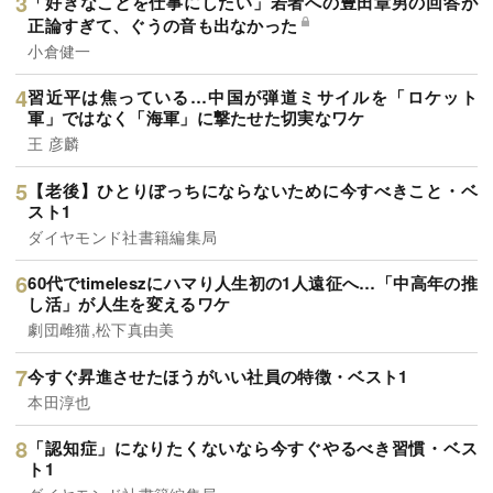
「好きなことを仕事にしたい」若者への豊田章男の回答が
正論すぎて、ぐうの音も出なかった
小倉健一
習近平は焦っている…中国が弾道ミサイルを「ロケット
軍」ではなく「海軍」に撃たせた切実なワケ
王 彦麟
【老後】ひとりぼっちにならないために今すべきこと・ベ
スト1
ダイヤモンド社書籍編集局
60代でtimeleszにハマり人生初の1人遠征へ…「中高年の推
し活」が人生を変えるワケ
劇団雌猫,松下真由美
今すぐ昇進させたほうがいい社員の特徴・ベスト1
本田淳也
「認知症」になりたくないなら今すぐやるべき習慣・ベス
ト1