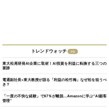
トレンドウォッチ
東大松尾研発AI企業に取材！AI投資を利益に転換する三つの
要諦
電通副社長×東大教授が語る「利益の松竹梅」なぜ松を狙うべ
き？
「一度の不快な経験」で87％が離脱…Amazonに学ぶ“AI顧客
管理”