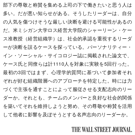
部下の尊敬と称賛を集める上司の下で働きたいと思う人は
多い。だが悪い知らせがある。そうしたリーダーは、自分
の人気を傷つけそうな厳しい決断を避ける可能性があるの
だ。米ミシガン大学ロス経営大学院のシャーリーン・ケー
ス准教授（経営組織学）は、社会的承認を重視するリーダ
ーが決断を誤るケースを探っている。パーソナリティー・
イン・ソーシャル・サイコロジー誌に掲載された論文で、
ケース氏と同僚らは計1110人を対象に実験を5回行った。
最初の3回ではまず、心理学的質問に基づいて参加者それ
ぞれが好む組織階層へのアプローチを特定した。時には力
づくで主張を通すことによって服従させる支配志向のリー
ダーか。それとも、チームのメンバーと良好な社会的関係
を築いてそれを維持しようと努め、その尊敬や称賛を活用
して他者に影響を及ぼそうとする名声志向のリーダーか。