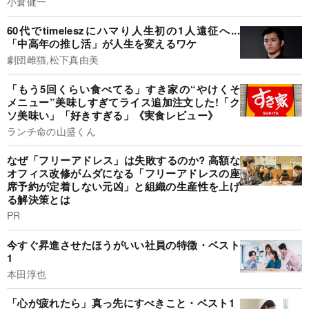
小倉健一
60代でtimeleszにハマり人生初の1人遠征へ...
「中高年の推し活」が人生を変えるワケ
劇団雌猫,松下真由美
「もう5回くらい食べてる」すき家の“やけくそ
メニュー”美味しすぎてライス追加注文した!「ク
ソ美味い」「好きすぎる」《実食レビュー》
ランチ命の山盛くん
なぜ「フリーアドレス」は失敗するのか? 高額な
オフィス改修がムダになる「フリーアドレスの座
席予約が定着しない元凶」と組織の生産性を上げ
る解決策とは
PR
今すぐ昇進させたほうがいい社員の特徴・ベスト
1
本田淳也
「心が疲れたら」真っ先にすべきこと・ベスト1