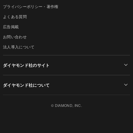
プライバシーポリシー・著作権
よくある質問
広告掲載
お問い合わせ
法人導入について
ダイヤモンド社のサイト
Diamond Online(English)
ダイヤモンド社について
週刊ダイヤモンド
ダイヤモンド社TOP
DIAMONDハーバード・ビジネス・レビュー
© DIAMOND, INC.
会社概要
ダイヤモンドZAi（デジタル版）
採用情報
書籍オンライン
お知らせ
ザイ・オンライン