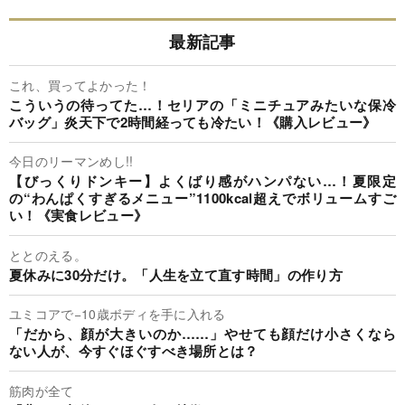
最新記事
これ、買ってよかった！
こういうの待ってた…！セリアの「ミニチュアみたいな保冷
バッグ」炎天下で2時間経っても冷たい！《購入レビュー》
今日のリーマンめし!!
【びっくりドンキー】よくばり感がハンパない…！夏限定
の“わんぱくすぎるメニュー”1100kcal超えでボリュームすご
い！《実食レビュー》
ととのえる。
夏休みに30分だけ。「人生を立て直す時間」の作り方
ユミコアで−10歳ボディを手に入れる
「だから、顔が大きいのか……」やせても顔だけ小さくなら
ない人が、今すぐほぐすべき場所とは？
筋肉が全て