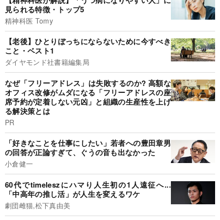
見られる特徴・トップ5
精神科医 Tomy
【老後】ひとりぼっちにならないために今すべき
こと・ベスト1
ダイヤモンド社書籍編集局
なぜ「フリーアドレス」は失敗するのか? 高額な
オフィス改修がムダになる「フリーアドレスの座
席予約が定着しない元凶」と組織の生産性を上げ
る解決策とは
PR
「好きなことを仕事にしたい」若者への豊田章男
の回答が正論すぎて、ぐうの音も出なかった
小倉健一
60代でtimeleszにハマり人生初の1人遠征へ...
「中高年の推し活」が人生を変えるワケ
劇団雌猫,松下真由美