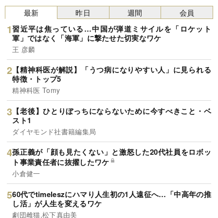
最新
昨日
週間
会員
習近平は焦っている…中国が弾道ミサイルを「ロケット
軍」ではなく「海軍」に撃たせた切実なワケ
王 彦麟
【精神科医が解説】「うつ病になりやすい人」に見られる
特徴・トップ5
精神科医 Tomy
【老後】ひとりぼっちにならないために今すべきこと・ベ
スト1
ダイヤモンド社書籍編集局
孫正義が「顔も見たくない」と激怒した20代社員をロボッ
ト事業責任者に抜擢したワケ
小倉健一
60代でtimeleszにハマり人生初の1人遠征へ…「中高年の推
し活」が人生を変えるワケ
劇団雌猫,松下真由美