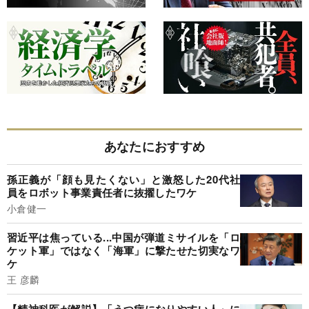
あなたにおすすめ
孫正義が「顔も見たくない」と激怒した20代社
員をロボット事業責任者に抜擢したワケ
小倉健一
習近平は焦っている...中国が弾道ミサイルを「ロ
ケット軍」ではなく「海軍」に撃たせた切実なワ
ケ
王 彦麟
【精神科医が解説】「うつ病になりやすい人」に