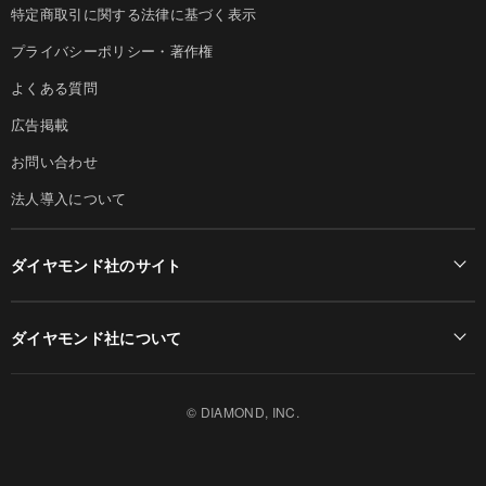
特定商取引に関する法律に基づく表示
プライバシーポリシー・著作権
よくある質問
広告掲載
お問い合わせ
法人導入について
ダイヤモンド社のサイト
Diamond Online(English)
ダイヤモンド社について
週刊ダイヤモンド
ダイヤモンド社TOP
DIAMONDハーバード・ビジネス・レビュー
© DIAMOND, INC.
会社概要
ダイヤモンドZAi（デジタル版）
採用情報
書籍オンライン