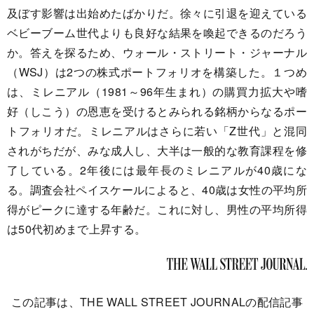
及ぼす影響は出始めたばかりだ。徐々に引退を迎えている
ベビーブーム世代よりも良好な結果を喚起できるのだろう
か。答えを探るため、ウォール・ストリート・ジャーナル
（WSJ）は2つの株式ポートフォリオを構築した。１つめ
は、ミレニアル（1981～96年生まれ）の購買力拡大や嗜
好（しこう）の恩恵を受けるとみられる銘柄からなるポー
トフォリオだ。ミレニアルはさらに若い「Z世代」と混同
されがちだが、みな成人し、大半は一般的な教育課程を修
了している。2年後には最年長のミレニアルが40歳にな
る。調査会社ペイスケールによると、40歳は女性の平均所
得がピークに達する年齢だ。これに対し、男性の平均所得
は50代初めまで上昇する。
この記事は、THE WALL STREET JOURNALの配信記事