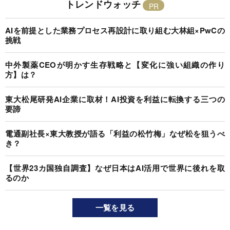
トレンドウォッチ
AIを前提とした業務プロセス再設計に取り組む大林組×PwCの
挑戦
中外製薬CEOが明かす生存戦略と【変化に強い組織の作り
方】は？
東大松尾研発AI企業に取材！AI投資を利益に転換する三つの
要諦
電通副社長×東大教授が語る「利益の松竹梅」なぜ松を狙うべ
き？
【世界23カ国独自調査】なぜ日本はAI活用で世界に後れを取
るのか
一覧を見る