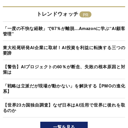
トレンドウォッチ
「一度の不快な経験」で87％が離脱…Amazonに学ぶ“AI顧客
管理”
東大松尾研発AI企業に取材！AI投資を利益に転換する三つの
要諦
【警告】AIプロジェクトの60％が断念、失敗の根本原因と対
策は
「戦略は立派だが現場が動かない」を解決する【PMOの進化
系】
【世界23カ国独自調査】なぜ日本はAI活用で世界に後れを取
るのか
一覧を見る