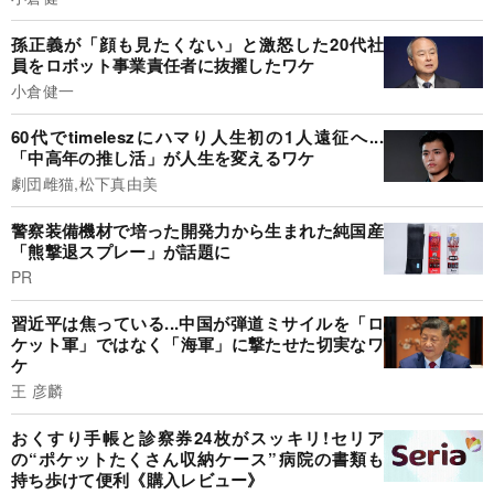
孫正義が「顔も見たくない」と激怒した20代社
員をロボット事業責任者に抜擢したワケ
小倉健一
60代でtimeleszにハマり人生初の1人遠征へ...
「中高年の推し活」が人生を変えるワケ
劇団雌猫,松下真由美
警察装備機材で培った開発力から生まれた純国産
「熊撃退スプレー」が話題に
PR
習近平は焦っている...中国が弾道ミサイルを「ロ
ケット軍」ではなく「海軍」に撃たせた切実なワ
ケ
王 彦麟
おくすり手帳と診察券24枚がスッキリ!セリア
の“ポケットたくさん収納ケース”病院の書類も
持ち歩けて便利《購入レビュー》