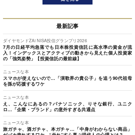
最新記事
ダイヤモンドZAi NISA投信グランプリ2026
7月の日経平均急落でも日本株投資信託に高水準の資金が流
入！インデックスとアクティブの動きから見えた個人投資家
の「強気姿勢」【投資信託の最前線】
ニュースな本
スマホが使えないので…「演歌界の貴公子」を追う90代祖母
を孫が応援するワケ
ニュースな本
え、こんなにあるの？パナソニック、りそな銀行、ユニク
ロ…「企業・ブランド」の意外すぎる共通点
ニュースな本
旅ガチャ、酒ガチャ、本ガチャ…「中身がわからない商品」
がバカ売れするワケ。“外れ”すら喜ぶ現代人の心理とは？