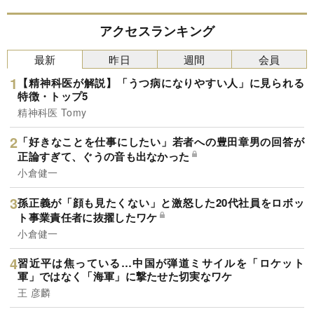
アクセスランキング
最新
昨日
週間
会員
【精神科医が解説】「うつ病になりやすい人」に見られる
特徴・トップ5
精神科医 Tomy
「好きなことを仕事にしたい」若者への豊田章男の回答が
正論すぎて、ぐうの音も出なかった
小倉健一
孫正義が「顔も見たくない」と激怒した20代社員をロボッ
ト事業責任者に抜擢したワケ
小倉健一
習近平は焦っている…中国が弾道ミサイルを「ロケット
軍」ではなく「海軍」に撃たせた切実なワケ
王 彦麟