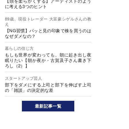
【頭を柔らかくする】アーティストのよう
に考える3つのヒント
89歳、現役トレーダー 大富豪シゲルさんの教
え
【NG習慣】パッと見の印象で株を買うのは
なぜダメなの？
暮らしの信じ方
もしも世界が変わっても、朝に起き出し夜
眠りたい【朝か夜か・古賀及子さん書き下
ろし（2）】
スタートアップ芸人
部下をダメにする上司と部下を伸ばす上司
の「雑談」の決定的な差
最新記事一覧