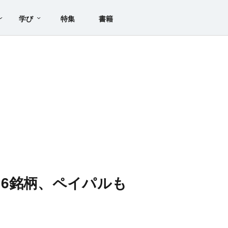
学び
特集
書籍
6銘柄、ペイパルも