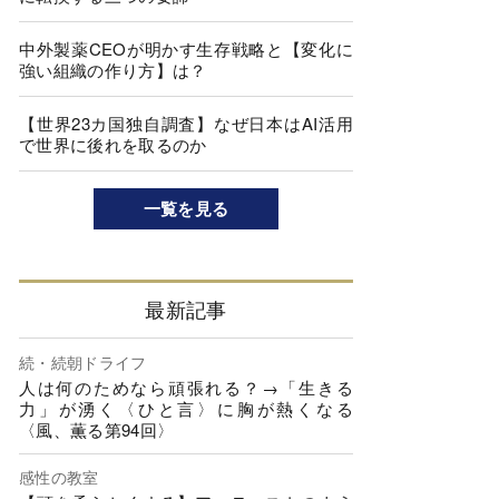
中外製薬CEOが明かす生存戦略と【変化に
強い組織の作り方】は？
【世界23カ国独自調査】なぜ日本はAI活用
で世界に後れを取るのか
一覧を見る
最新記事
続・続朝ドライフ
人は何のためなら頑張れる？→「生きる
力」が湧く〈ひと言〉に胸が熱くなる
〈風、薫る第94回〉
感性の教室