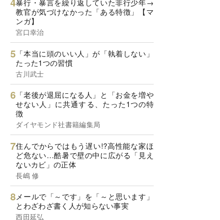
暴行・暴言を繰り返していた非行少年→
教官が気づけなかった「ある特徴」【マ
ンガ】
宮口幸治
「本当に頭のいい人」が「執着しない」
たった1つの習慣
古川武士
「老後が退屈になる人」と「お金を増や
せない人」に共通する、たった1つの特
徴
ダイヤモンド社書籍編集局
住んでからではもう遅い!?高性能な家ほ
ど危ない…酷暑で壁の中に広がる「見え
ないカビ」の正体
長嶋 修
メールで「～です」を「～と思います」
とわざわざ書く人が知らない事実
西田延弘