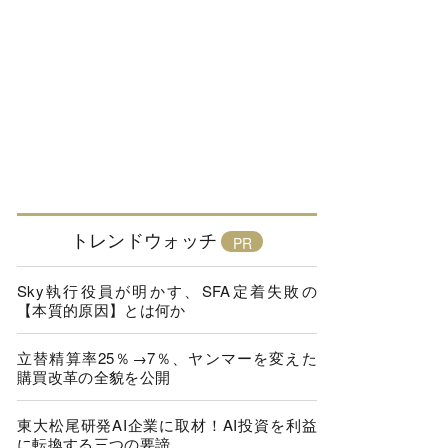
トレンドウォッチ
Sky執行役員が明かす、SFA定着失敗の
【本質的原因】とは何か
立替精算率25％→7％、ヤンマーを変えた
購買改革の全貌を公開
東大松尾研発AI企業に取材！AI投資を利益
に転換する三つの要諦