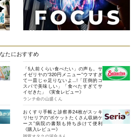
なたにおすすめ
「5人前くらい食べたい」の声も。サ
イゼリヤの“320円メニュー”ウマすぎ
て一皿じゃ足りないよ...!「圧倒的コ
スパで美味しい」「食べたすぎてサ
イゼきた」《実食レビュー》
ランチ命の山盛くん
おくすり手帳と診察券24枚がスッキ
リ!セリアの“ポケットたくさん収納ケ
ース”病院の書類も持ち歩けて便利
《購入レビュー》
雑貨オタクの河合さん