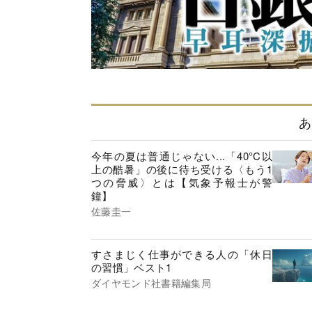
あ
今年の夏は普通じゃない...「40°C以
上の酷暑」の後に待ち受ける〈もう1
つの脅威〉とは【気象予報士が警
鐘】
佐藤圭一
すさまじく仕事ができる人の「休日
の習慣」ベスト1
ダイヤモンド社書籍編集局