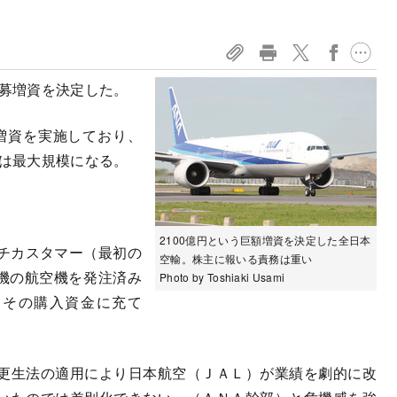
公募増資を決定した。
型増資を実施しており、
額は最大規模になる。
2100億円という巨額増資を決定した全日本
チカスタマー（最初の
空輸。株主に報いる責務は重い
0機の航空機を発注済み
Photo by Toshiaki Usami
。その購入資金に充て
更生法の適用により日本航空（ＪＡＬ）が業績を劇的に改