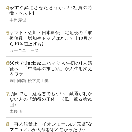
今すぐ昇進させたほうがいい社員の特
徴・ベスト1
本田淳也
ヤマト・佐川・日本郵便…宅配便の「取
扱個数」増加率トップはどこ？【10月か
ら10％値上げも】
カーゴニュース
60代でtimeleszにハマり人生初の1人遠
征へ…「中高年の推し活」が人生を変え
るワケ
劇団雌猫,松下真由美
頑固でも、意地悪でもない…融通が利か
ない人の「納得の正体」〈風、薫る第95
回〉
木俣 冬
「再入館禁止」イオンモールの“完璧”な
マニュアルが人命を守れなかったワケ