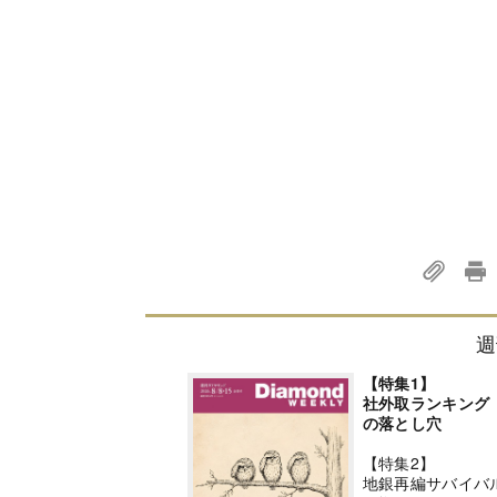
週
【特集1】
社外取ランキング
の落とし穴
【特集2】
地銀再編サバイバ