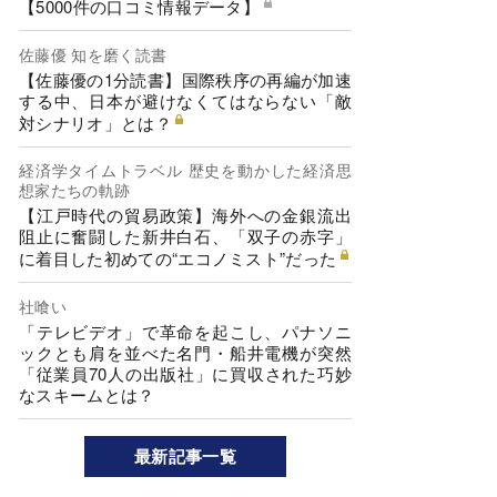
【5000件の口コミ情報データ】
佐藤優 知を磨く読書
【佐藤優の1分読書】国際秩序の再編が加速
する中、日本が避けなくてはならない「敵
対シナリオ」とは？
経済学タイムトラベル 歴史を動かした経済思
想家たちの軌跡
【江戸時代の貿易政策】海外への金銀流出
阻止に奮闘した新井白石、「双子の赤字」
に着目した初めての“エコノミスト”だった
社喰い
「テレビデオ」で革命を起こし、パナソニ
ックとも肩を並べた名門・船井電機が突然
「従業員70人の出版社」に買収された巧妙
なスキームとは？
最新記事一覧