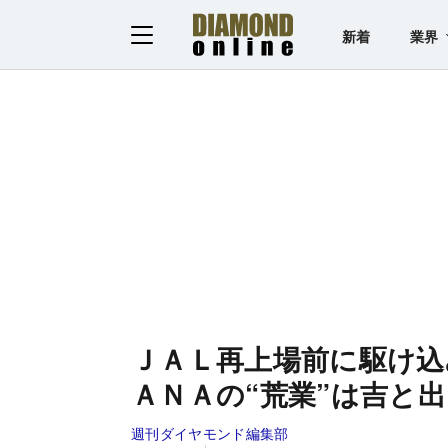
新着
業界
ＪＡＬ再上場前に駆け込
ＡＮＡの“荒業”は吉と
週刊ダイヤモンド編集部