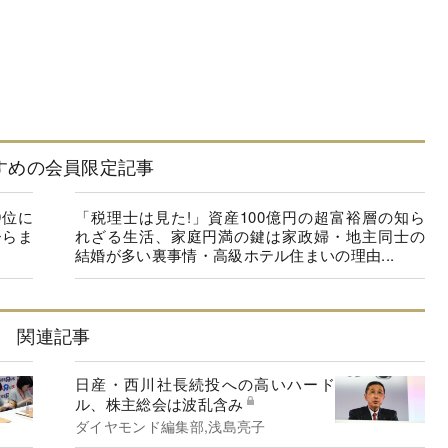
すめの会員限定記事
9位に
「税理士は見た!」資産100億円の超富裕層の知ら
ひらま
れざる生活、家庭円満の鍵は家政婦・地主同士の
結婚が多い裏事情・高級ホテル住まいの理由...
関連記事
日産・西川社長続投への高いハード
ル、株主総会は波乱含み
ダイヤモンド編集部,浅島亮子