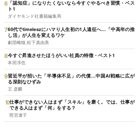
「認知症」になりたくないなら今すぐやるべき習慣・ベス
ト1
ダイヤモンド社書籍編集局
60代でtimeleszにハマり人生初の1人遠征へ…「中高年の推
し活」が人生を変えるワケ
劇団雌猫,松下真由美
今すぐ昇進させたほうがいい社員の特徴・ベスト1
本田淳也
習近平が招いた「半導体不足」の代償…中国AI戦略に広が
る深刻なひずみ
王 彦麟
仕事ができない人はまず「スキル」を磨く。では、仕事が
できる人はまず「何」をする？
照宮遼子