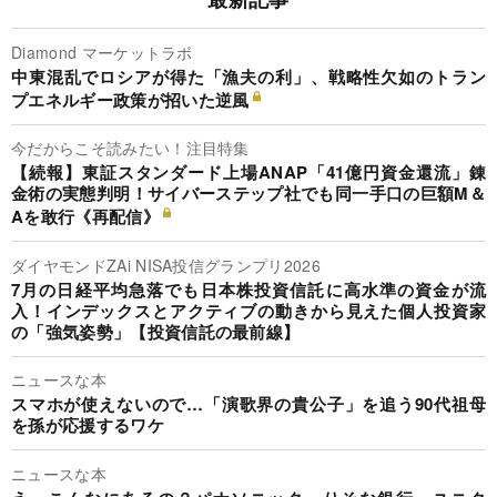
Diamond マーケットラボ
中東混乱でロシアが得た「漁夫の利」、戦略性欠如のトラン
プエネルギー政策が招いた逆風
今だからこそ読みたい！注目特集
【続報】東証スタンダード上場ANAP「41億円資金還流」錬
金術の実態判明！サイバーステップ社でも同一手口の巨額M＆
Aを敢行《再配信》
ダイヤモンドZAi NISA投信グランプリ2026
7月の日経平均急落でも日本株投資信託に高水準の資金が流
入！インデックスとアクティブの動きから見えた個人投資家
の「強気姿勢」【投資信託の最前線】
ニュースな本
スマホが使えないので…「演歌界の貴公子」を追う90代祖母
を孫が応援するワケ
ニュースな本