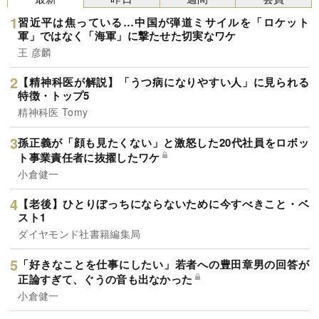
習近平は焦っている…中国が弾道ミサイルを「ロケット
軍」ではなく「海軍」に撃たせた切実なワケ
王 彦麟
【精神科医が解説】「うつ病になりやすい人」に見られる
特徴・トップ5
精神科医 Tomy
孫正義が「顔も見たくない」と激怒した20代社員をロボッ
ト事業責任者に抜擢したワケ
小倉健一
【老後】ひとりぼっちにならないために今すべきこと・ベ
スト1
ダイヤモンド社書籍編集局
「好きなことを仕事にしたい」若者への豊田章男の回答が
正論すぎて、ぐうの音も出なかった
小倉健一