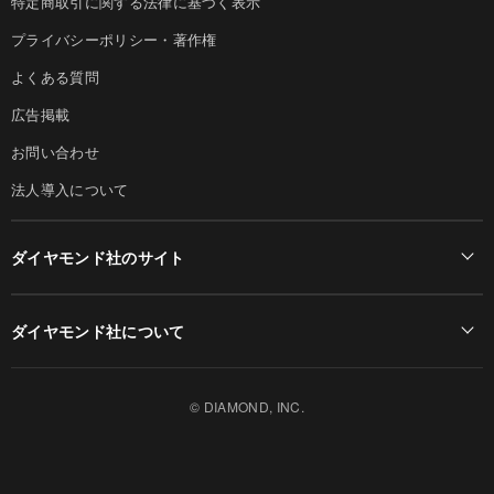
特定商取引に関する法律に基づく表示
プライバシーポリシー・著作権
よくある質問
広告掲載
お問い合わせ
法人導入について
ダイヤモンド社のサイト
Diamond Online(English)
ダイヤモンド社について
週刊ダイヤモンド
ダイヤモンド社TOP
DIAMONDハーバード・ビジネス・レビュー
© DIAMOND, INC.
会社概要
ダイヤモンドZAi（デジタル版）
採用情報
書籍オンライン