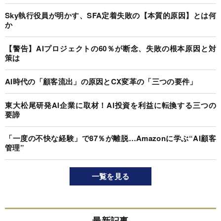
Sky執行役員が明かす、SFA定着失敗の【本質的原因】とは何
か
【警告】AIプロジェクトの60％が断念、失敗の根本原因と対
策は
AI時代の「顧客流出」の原因とCX変革の「三つの要件」
東大松尾研発AI企業に取材！AI投資を利益に転換する三つの
要諦
「一度の不快な経験」で87％が離脱…Amazonに学ぶ“AI顧客
管理”
一覧を見る
最新記事