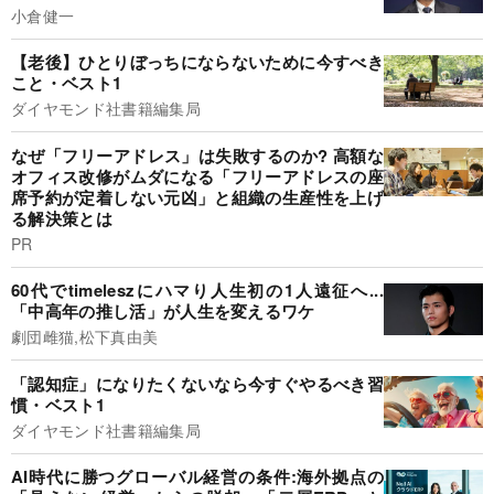
小倉健一
【老後】ひとりぼっちにならないために今すべき
こと・ベスト1
ダイヤモンド社書籍編集局
なぜ「フリーアドレス」は失敗するのか? 高額な
オフィス改修がムダになる「フリーアドレスの座
席予約が定着しない元凶」と組織の生産性を上げ
る解決策とは
PR
60代でtimeleszにハマり人生初の1人遠征へ...
「中高年の推し活」が人生を変えるワケ
劇団雌猫,松下真由美
「認知症」になりたくないなら今すぐやるべき習
慣・ベスト1
ダイヤモンド社書籍編集局
AI時代に勝つグローバル経営の条件:海外拠点の