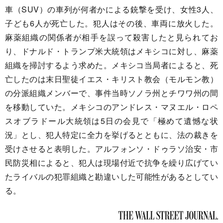
車（SUV）の車列が何者かによる銃撃を受け、女性3人、
子ども6人が死亡した。犯人はその後、車両に放火した。
麻薬組織の関係者が相手を誤って殺害したと見られてお
り、ドナルド・トランプ米大統領はメキシコに対し、麻薬
組織を掃討するよう求めた。メキシコ当局者によると、死
亡したのは末日聖徒イエス・キリスト教会（モルモン教）
の分派組織メンバーで、事件当時ソノラ州とチワワ州の間
を移動していた。メキシコのアンドレス・マヌエル・ロペ
スオブラドール大統領は5日の会見で「極めて遺憾な状
況」とし、犯人特定に全力を挙げるとともに、法の裁きを
受けさせると表明した。アルフォンソ・ドゥラソ治安・市
民防災相によると、犯人は現場付近で抗争を繰り広げてい
たライバルの犯罪組織と勘違いした可能性があるとしてい
る。