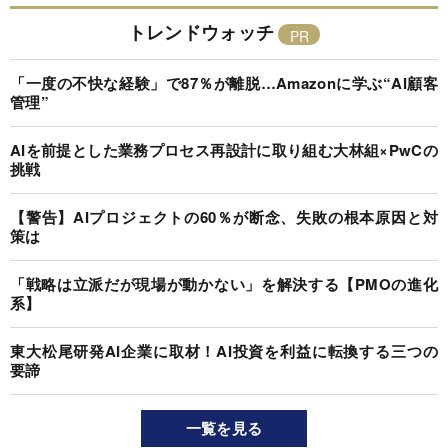
トレンドウォッチ
「一度の不快な経験」で87％が離脱…Amazonに学ぶ“AI顧客
管理”
AIを前提とした業務プロセス再設計に取り組む大林組×PwCの
挑戦
【警告】AIプロジェクトの60％が断念、失敗の根本原因と対
策は
「戦略は立派だが現場が動かない」を解決する【PMOの進化
系】
東大松尾研発AI企業に取材！AI投資を利益に転換する三つの
要諦
一覧を見る