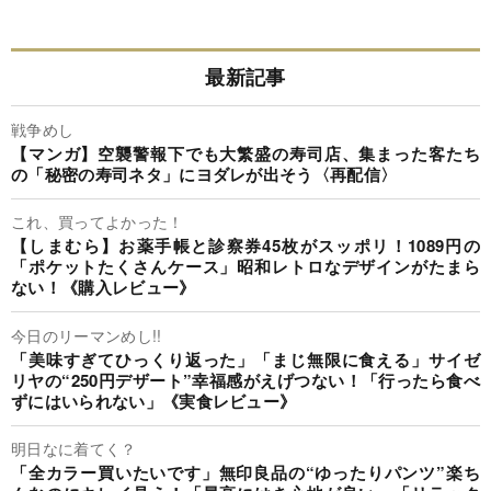
最新記事
戦争めし
【マンガ】空襲警報下でも大繁盛の寿司店、集まった客たち
の「秘密の寿司ネタ」にヨダレが出そう〈再配信〉
これ、買ってよかった！
【しまむら】お薬手帳と診察券45枚がスッポリ！1089円の
「ポケットたくさんケース」昭和レトロなデザインがたまら
ない！《購入レビュー》
今日のリーマンめし!!
「美味すぎてひっくり返った」「まじ無限に食える」サイゼ
リヤの“250円デザート”幸福感がえげつない！「行ったら食べ
ずにはいられない」《実食レビュー》
明日なに着てく？
「全カラー買いたいです」無印良品の“ゆったりパンツ”楽ち