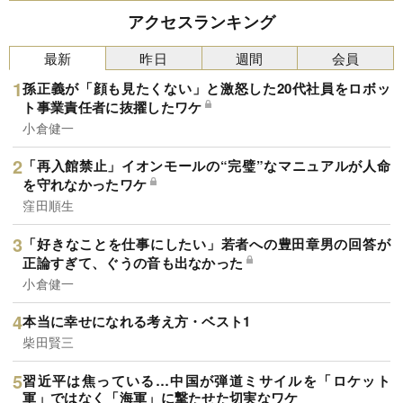
アクセスランキング
最新
昨日
週間
会員
孫正義が「顔も見たくない」と激怒した20代社員をロボッ
ト事業責任者に抜擢したワケ
小倉健一
「再入館禁止」イオンモールの“完璧”なマニュアルが人命
を守れなかったワケ
窪田順生
「好きなことを仕事にしたい」若者への豊田章男の回答が
正論すぎて、ぐうの音も出なかった
小倉健一
本当に幸せになれる考え方・ベスト1
柴田賢三
習近平は焦っている…中国が弾道ミサイルを「ロケット
軍」ではなく「海軍」に撃たせた切実なワケ