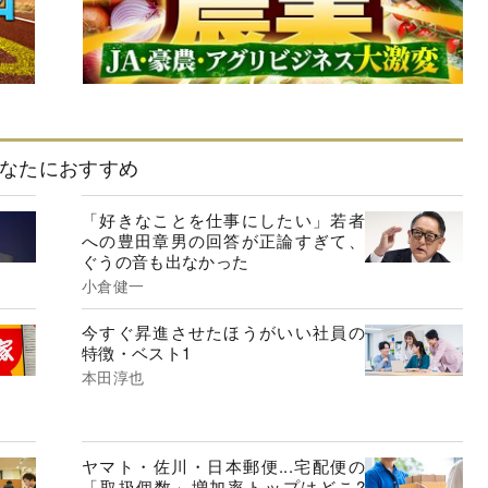
なたにおすすめ
「好きなことを仕事にしたい」若者
への豊田章男の回答が正論すぎて、
ぐうの音も出なかった
小倉健一
今すぐ昇進させたほうがいい社員の
特徴・ベスト1
本田淳也
ヤマト・佐川・日本郵便...宅配便の
「取扱個数」増加率トップはどこ?