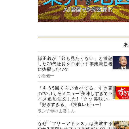
あ
孫正義が「顔も見たくない」と激怒
した20代社員をロボット事業責任者
に抜擢したワケ
小倉健一
「もう5回くらい食べてる」すき家
の“やけくそメニュー”美味しすぎてラ
イス追加注文した!「クソ美味い」
「好きすぎる」《実食レビュー》
ランチ命の山盛くん
なぜ「フリーアドレス」は失敗する
のか? 高額なオフィス改修がムダにな