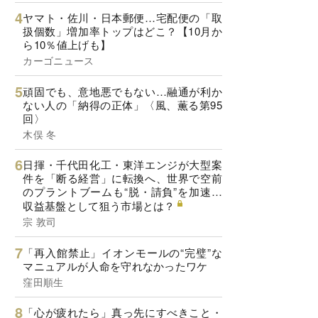
ヤマト・佐川・日本郵便…宅配便の「取
扱個数」増加率トップはどこ？【10月か
ら10％値上げも】
カーゴニュース
頑固でも、意地悪でもない…融通が利か
ない人の「納得の正体」〈風、薫る第95
回〉
木俣 冬
日揮・千代田化工・東洋エンジが大型案
件を「断る経営」に転換へ、世界で空前
のプラントブームも“脱・請負”を加速…
収益基盤として狙う市場とは？
宗 敦司
「再入館禁止」イオンモールの“完璧”な
マニュアルが人命を守れなかったワケ
窪田順生
「心が疲れたら」真っ先にすべきこと・