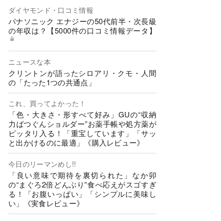
ダイヤモンド・口コミ情報
パナソニック エナジーの50代前半・次長級
の年収は？【5000件の口コミ情報データ】
ニュースな本
クリントンが語ったシロアリ・クモ・人間
の「たった1つの共通点」
これ、買ってよかった！
「色・大きさ・形すべて好み」GUの“収納
力ばつぐんショルダー”お薬手帳や処方薬が
ピッタリ入る！「重宝しています」「サッ
と出かけるのに最適」《購入レビュー》
今日のリーマンめし!!
「良い意味で期待を裏切られた」なか卯
の“まぐろ2倍どんぶり”食べ応えがスゴすぎ
る！「お腹いっぱい」「シンプルに美味し
い」《実食レビュー》