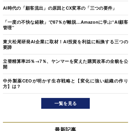
AI時代の「顧客流出」の原因とCX変革の「三つの要件」
「一度の不快な経験」で87％が離脱…Amazonに学ぶ“AI顧客
管理”
東大松尾研発AI企業に取材！AI投資を利益に転換する三つの
要諦
立替精算率25％→7％、ヤンマーを変えた購買改革の全貌を公
開
中外製薬CEOが明かす生存戦略と【変化に強い組織の作り
方】は？
一覧を見る
最新記事