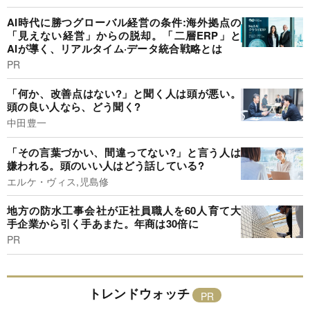
AI時代に勝つグローバル経営の条件:海外拠点の
「見えない経営」からの脱却。「二層ERP」と
AIが導く、リアルタイム·データ統合戦略とは
PR
「何か、改善点はない?」と聞く人は頭が悪い。
頭の良い人なら、どう聞く?
中田豊一
「その言葉づかい、間違ってない?」と言う人は
嫌われる。頭のいい人はどう話している?
エルケ・ヴィス,児島修
地方の防水工事会社が正社員職人を60人育て大
手企業から引く手あまた。年商は30倍に
PR
トレンドウォッチ