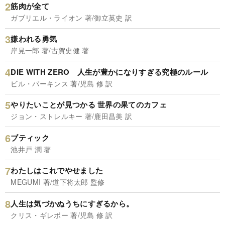
筋肉が全て
ガブリエル・ライオン 著/御立英史 訳
嫌われる勇気
岸見一郎 著/古賀史健 著
DIE WITH ZERO 人生が豊かになりすぎる究極のルール
ビル・パーキンス 著/児島 修 訳
やりたいことが見つかる 世界の果てのカフェ
ジョン・ストレルキー 著/鹿田昌美 訳
ブティック
池井戸 潤 著
わたしはこれでやせました
MEGUMI 著/道下将太郎 監修
人生は気づかぬうちにすぎるから。
クリス・ギレボー 著/児島 修 訳