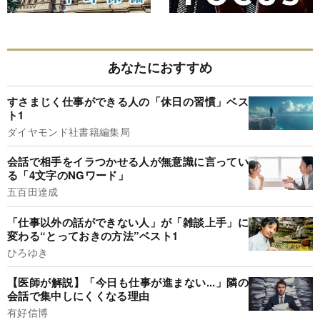
あなたにおすすめ
すさまじく仕事ができる人の「休日の習慣」ベス
ト1
ダイヤモンド社書籍編集局
会話で相手をイラつかせる人が無意識に言ってい
る「4文字のNGワード」
五百田達成
「仕事以外の話ができない人」が「雑談上手」に
変わる“とっておきの方法”ベスト1
ひろゆき
【医師が解説】「今日も仕事が進まない...」隣の
会話で集中しにくくなる理由
有好信博