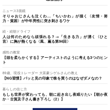
ニュース3面鏡
そりゃおじさんも泣くわ…「ちいかわ」が描く〈友情・努
力・貧困〉が中年男性に突き刺さるワケ
続・続朝ドライフ
人は何のためなら頑張れる？→「生きる力」が湧く〈ひと
言〉に胸が熱くなる〈風、薫る第94回〉
感性の教室
【頭を柔らかくする】アーティストのように考える3つのヒン
ト
89歳、現役トレーダー 大富豪シゲルさんの教え
【NG習慣】パッと見の印象で株を買うのはなぜダメなの？
暮らしの信じ方
もしも世界が変わっても、朝に起き出し夜眠りたい【朝か夜
か・古賀及子さん書き下ろし（2）】