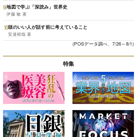
地図で学ぶ「深読み」世界史
伊藤 敏 著
頭のいい人が話す前に考えていること
安達裕哉 著
(POSデータ調べ、7/26～8/1)
特集