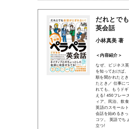
だれとでも
英会話
小林真美 著
＜内容紹介＞
なぜ、ビジネス英
を知っておけば、
順を聞かれたとき
たとき／ 仕事に
れても、もうドギ
える! 450フレ
ィア、民泊、飲食
英語のスモールト
会話を始めるきっ
コツ。 英語でち
立つ!