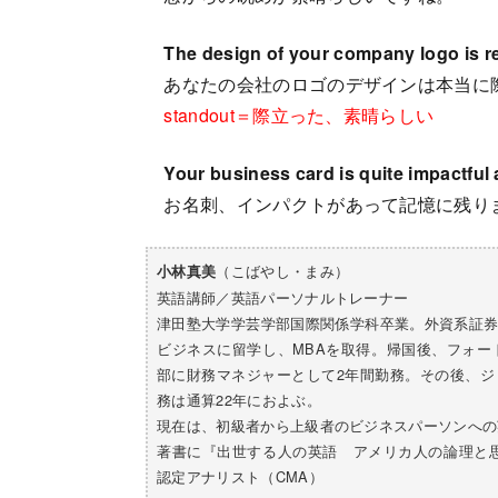
The design of your company logo is re
あなたの会社のロゴのデザインは本当に
standout＝際立った、素晴らしい
Your business card is quite impactful
お名刺、インパクトがあって記憶に残り
（こばやし・まみ）
小林真美
英語講師／英語パーソナルトレーナー
津田塾大学学芸学部国際関係学科卒業。外資系証
ビジネスに留学し、MBAを取得。帰国後、フォ
部に財務マネジャーとして2年間勤務。その後、
務は通算22年におよぶ。
現在は、初級者から上級者のビジネスパーソンへの
著書に『出世する人の英語 アメリカ人の論理と思考
認定アナリスト（CMA）