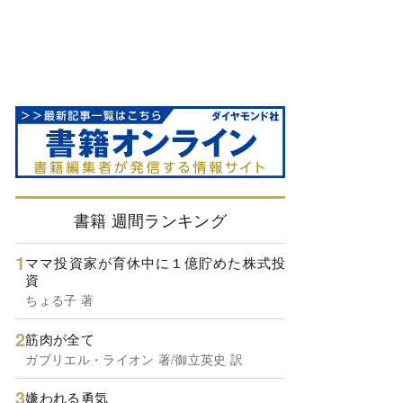
書籍 週間ランキング
ママ投資家が育休中に１億貯めた株式投
資
ちょる子 著
筋肉が全て
ガブリエル・ライオン 著/御立英史 訳
嫌われる勇気