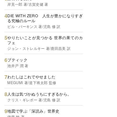
岸見一郎 著/古賀史健 著
DIE WITH ZERO 人生が豊かになりすぎ
る究極のルール
ビル・パーキンス 著/児島 修 訳
やりたいことが見つかる 世界の果てのカ
フェ
ジョン・ストレルキー 著/鹿田昌美 訳
ブティック
池井戸 潤 著
わたしはこれでやせました
MEGUMI 著/道下将太郎 監修
人生は気づかぬうちにすぎるから。
クリス・ギレボー 著/児島 修 訳
地図で学ぶ「深読み」世界史
伊藤 敏 著