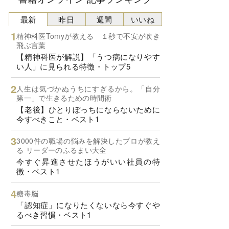
最新
昨日
週間
いいね
精神科医Tomyが教える １秒で不安が吹き
飛ぶ言葉
【精神科医が解説】「うつ病になりやす
い人」に見られる特徴・トップ5
人生は気づかぬうちにすぎるから。「自分
第一」で生きるための時間術
【老後】ひとりぼっちにならないために
今すべきこと・ベスト1
3000件の職場の悩みを解決したプロが教え
る リーダーのふるまい大全
今すぐ昇進させたほうがいい社員の特
徴・ベスト1
糖毒脳
「認知症」になりたくないなら今すぐや
るべき習慣・ベスト1