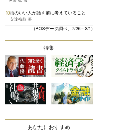
頭のいい人が話す前に考えていること
安達裕哉 著
(POSデータ調べ、7/26～8/1)
特集
あなたにおすすめ