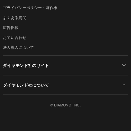
プライバシーポリシー・著作権
よくある質問
広告掲載
お問い合わせ
法人導入について
ダイヤモンド社のサイト
Diamond Online(English)
ダイヤモンド社について
週刊ダイヤモンド
ダイヤモンド社TOP
DIAMONDハーバード・ビジネス・レビュー
© DIAMOND, INC.
会社概要
ダイヤモンドZAi（デジタル版）
採用情報
書籍オンライン
お知らせ
ザイ・オンライン