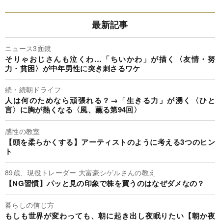
最新記事
ニュース3面鏡
そりゃおじさんも泣くわ…「ちいかわ」が描く〈友情・努
力・貧困〉が中年男性に突き刺さるワケ
続・続朝ドライフ
人は何のためなら頑張れる？→「生きる力」が湧く〈ひと
言〉に胸が熱くなる〈風、薫る第94回〉
感性の教室
【頭を柔らかくする】アーティストのように考える3つのヒン
ト
89歳、現役トレーダー 大富豪シゲルさんの教え
【NG習慣】パッと見の印象で株を買うのはなぜダメなの？
暮らしの信じ方
もしも世界が変わっても、朝に起き出し夜眠りたい【朝か夜