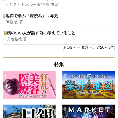
クリス・ギレボー 著/児島 修 訳
地図で学ぶ「深読み」世界史
伊藤 敏 著
頭のいい人が話す前に考えていること
安達裕哉 著
(POSデータ調べ、7/26～8/1)
特集