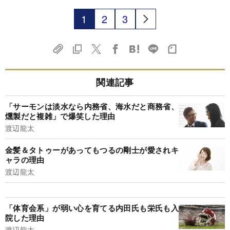
1
2
3
関連記事
「サーモンは淡水なら内務省、海水だと商務省、
燻製だと複雑」で爆笑した理由
渡辺龍太
金髪＆タトゥーがあってもつるの剛士が愛されキ
ャラの理由
渡辺龍太
「体育会系」が弱い心を育てる内田氏も栄氏も入
院した理由
渡辺龍太