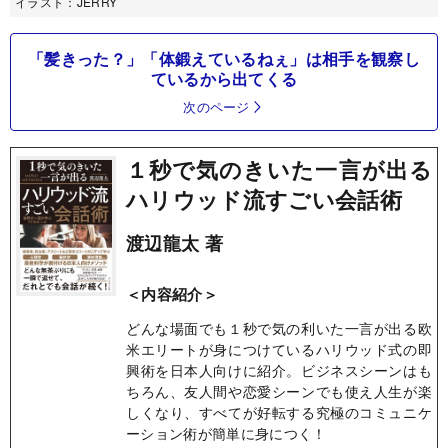
イラスト：JERRY
「髪きった？」「体鍛えているねぇ」は相手を観察し
ているから出てくる
次のページ
１秒で気のきいた一言が出る
ハリウッド流すごい会話術
渡辺龍太 著
＜内容紹介＞
どんな場面でも１秒で気の利いた一言が出る欧
米エリートが身につけているハリウッド式の即
興術を日本人向けに紹介。ビジネスシーンはも
ちろん、友人間や恋愛シーンでも使え人生が楽
しくなり、すべてが好転する究極のコミュニケ
ーション術が簡単に身につく！