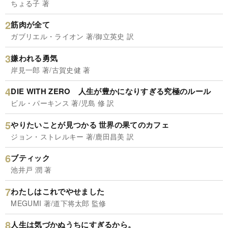
ちょる子 著
筋肉が全て
ガブリエル・ライオン 著/御立英史 訳
嫌われる勇気
岸見一郎 著/古賀史健 著
DIE WITH ZERO 人生が豊かになりすぎる究極のルール
ビル・パーキンス 著/児島 修 訳
やりたいことが見つかる 世界の果てのカフェ
ジョン・ストレルキー 著/鹿田昌美 訳
ブティック
池井戸 潤 著
わたしはこれでやせました
MEGUMI 著/道下将太郎 監修
人生は気づかぬうちにすぎるから。