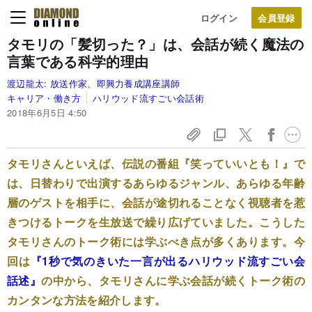
ログイン
タモリの「髪切った？」は、
会話が続く魔法の
言葉である科学的理由
渡辺龍太:
放送作家、即興力養成講座講師
キャリア・働き方
ハリウッド流すごい会話術
2018年6月5日 4:50
タモリさんといえば、伝説の番組『笑っていいとも！』で
は、日替わりで出演するあらゆるジャンル、あらゆる年齢
層のゲストを相手に、会話が途切れることなく視聴者を惹
きつけるトークを生放送で繰り広げていました。こうした
タモリさんのトーク術には学ぶべき点が多くあります。今
回は
『1秒で気のきいた一言が出るハリウッド流すごい会
話述』
の中から、タモリさんに学ぶ会話が続くトーク術の
カンタンな方法を紹介します。