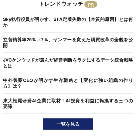
トレンドウォッチ
Sky執行役員が明かす、SFA定着失敗の【本質的原因】とは何
か
立替精算率25％→7％、ヤンマーを変えた購買改革の全貌を公
開
JVCケンウッドが選んだ経営判断をラクにするデータ統合戦略
とは
中外製薬CEOが明かす生存戦略と【変化に強い組織の作り
方】は？
東大松尾研発AI企業に取材！AI投資を利益に転換する三つの
要諦
一覧を見る