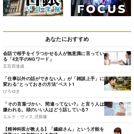
あなたにおすすめ
会話で相手をイラつかせる人が無意識に言ってい
る「4文字のNGワード」
五百田達成
「仕事以外の話ができない人」が「雑談上手」に
変わる“とっておきの方法”ベスト1
ひろゆき
「その言葉づかい、間違ってない?」と言う人は
嫌われる。頭のいい人はどう話している?
エルケ・ヴィス,児島修
【精神科医が教える】「繊細さん」という才能を