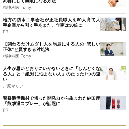
武器にして無敵になる方法
精神科医 Tomy
地方の防水工事会社が正社員職人を60人育て大
手企業から引く手あまた。年商は30倍に
PR
【関わるだけムダ】人を馬鹿にする人の“悲しい
正体”と賢すぎる対処法
精神科医 Tomy
人生が思いどおりにいかないときに「しんどくな
る人」と「絶対に悩まない人」のたった1つの違
い
川原マリア
警察装備機材で培った開発力から生まれた純国産
「熊撃退スプレー」が話題に
PR