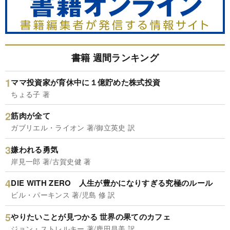
書籍 週間ランキング
ママ投資家が育休中に１億貯めた株式投資
ちょる子 著
筋肉が全て
ガブリエル・ライオン 著/御立英史 訳
嫌われる勇気
岸見一郎 著/古賀史健 著
DIE WITH ZERO 人生が豊かになりすぎる究極のルール
ビル・パーキンス 著/児島 修 訳
やりたいことが見つかる 世界の果てのカフェ
ジョン・ストレルキー 著/鹿田昌美 訳