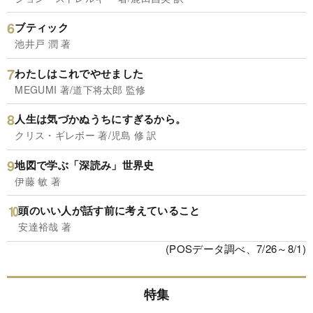
ブティック
池井戸 潤 著
わたしはこれでやせました
MEGUMI 著/道下将太郎 監修
人生は気づかぬうちにすぎるから。
クリス・ギレボー 著/児島 修 訳
地図で学ぶ「深読み」世界史
伊藤 敏 著
頭のいい人が話す前に考えていること
安達裕哉 著
(POSデータ調べ、7/26～8/1)
特集