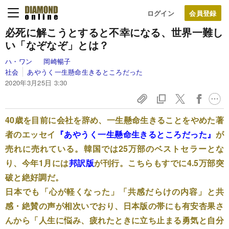
ログイン
必死に解こうとすると不幸になる、世界一難し
い「なぞなぞ」とは？
ハ・ワン
岡崎暢子
社会
あやうく一生懸命生きるところだった
2020年3月25日 3:30
40歳を目前に会社を辞め、一生懸命生きることをやめた著
者のエッセイ
『あやうく一生懸命生きるところだった』
が
売れに売れている。韓国では25万部のベストセラーとな
り、今年1月には
邦訳版
が刊行。こちらもすでに4.5万部突
破と絶好調だ。
日本でも「心が軽くなった」「共感だらけの内容」と共
感・絶賛の声が相次いでおり、日本版の帯にも有安杏果さ
んから「人生に悩み、疲れたときに立ち止まる勇気と自分