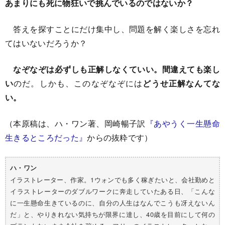
あまりにも死に物狂いで挑んでいるのではないか？
答えを探すことにだけ集中し、問題を解く楽しさを忘れ
てはいないだろうか？
なぞなぞは必ずしも正解しなくていい。間違えても楽し
い
のだ。しかも、このなぞなぞには
どうせ正解なんてな
い。
（本原稿は、ハ・ワン著、岡崎暢子訳
『あやうく一生懸命
生きるところだった』
からの抜粋です）
ハ・ワン
イラストレーター、作家。1ウォンでも多く稼ぎたいと、会社勤めと
イラストレーターのダブルワークに奔走していたある日、「こんな
に一生懸命生きているのに、自分の人生はなんでこうも冴えないん
だ」と、やりきれない気持ちが限界に達し、40歳を目前にして何の