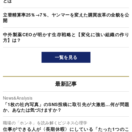
とは
立替精算率25％→7％、ヤンマーを変えた購買改革の全貌を公
開
中外製薬CEOが明かす生存戦略と【変化に強い組織の作り
方】は？
一覧を見る
最新記事
News&Analysis
「1枚の社内写真」のSNS投稿に取引先が大激怒…何が問題
か、あなたは気づけますか？
職場の「ホンネ」を読み解くビジネス心理学
仕事ができる人が〈長期休暇〉にしている「たった1つのこ