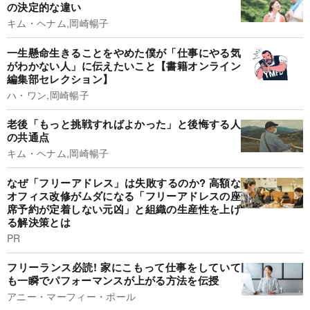
の決定的な違い
キム・ヘナム,岡崎暢子
一生懸命生きることをやめた僕が「仕事にやる気
がわかない人」に伝えたいこと【書籍オンライン
編集部セレクション】
ハ・ワン,岡崎暢子
老後「もっと挑戦すればよかった」と後悔する人
の共通点
キム・ヘナム,岡崎暢子
なぜ「フリーアドレス」は失敗するのか? 高額な
オフィス改修がムダになる「フリーアドレスの座
席予約が定着しない元凶」と組織の生産性を上げ
る解決策とは
PR
フリーランス必読! 家にこもって仕事をしていて
も一瞬でパフォーマンスが上がる方法を伝授
アニー・マーフィー・ポール