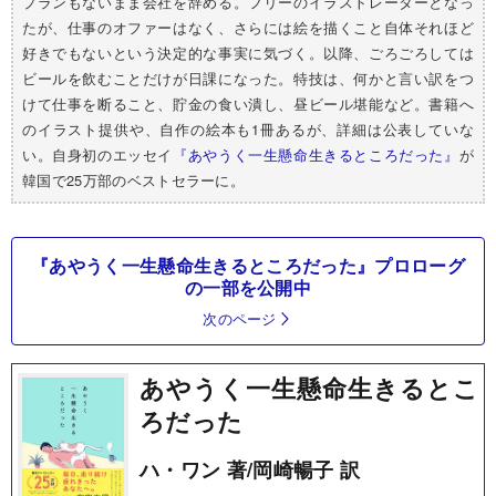
プランもないまま会社を辞める。フリーのイラストレーターとなっ
たが、仕事のオファーはなく、さらには絵を描くこと自体それほど
好きでもないという決定的な事実に気づく。以降、ごろごろしては
ビールを飲むことだけが日課になった。特技は、何かと言い訳をつ
けて仕事を断ること、貯金の食い潰し、昼ビール堪能など。書籍へ
のイラスト提供や、自作の絵本も1冊あるが、詳細は公表していな
い。自身初のエッセイ
『あやうく一生懸命生きるところだった』
が
韓国で25万部のベストセラーに。
『あやうく一生懸命生きるところだった』プロローグ
の一部を公開中
次のページ
あやうく一生懸命生きるとこ
ろだった
ハ・ワン 著/岡崎暢子 訳