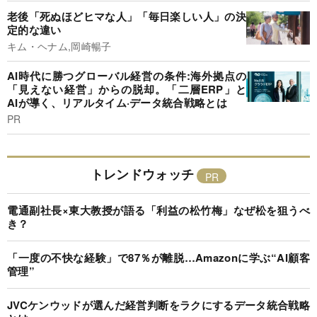
老後「死ぬほどヒマな人」「毎日楽しい人」の決
定的な違い
キム・ヘナム,岡崎暢子
AI時代に勝つグローバル経営の条件:海外拠点の
「見えない経営」からの脱却。「二層ERP」と
AIが導く、リアルタイム·データ統合戦略とは
PR
トレンドウォッチ
電通副社長×東大教授が語る「利益の松竹梅」なぜ松を狙うべ
き？
「一度の不快な経験」で87％が離脱…Amazonに学ぶ“AI顧客
管理”
JVCケンウッドが選んだ経営判断をラクにするデータ統合戦略