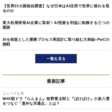
【世界23カ国独自調査】なぜ日本はAI活用で世界に後れを取
るのか
東大松尾研発AI企業に取材！AI投資を利益に転換する三つの
要諦
AIを前提とした業務プロセス再設計に取り組む大林組×PwCの
挑戦
一覧を見る
最新記事
ニュースな本
NHK朝ドラ『らんまん』牧野富太郎と『ばけばけ』小泉八雲
をつなぐ「意外な共通点」とは？