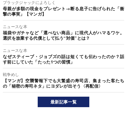
ブラックジャックによろしく
母親が多額の現金をプレゼント→断る息子に告げられた「衝
撃の事実」【マンガ】
ニュースな本
福袋やガチャなど「選べない商品」に現代人がハマるワケ。
選択を放棄する代償として払う“対価”とは？
ニュースな本
なぜスティーブ・ジョブズの話は短くても伝わったのか？話
す前にしていた「たった1つの習慣」
戦争めし
【マンガ】空襲警報下でも大繁盛の寿司店、集まった客たち
の「秘密の寿司ネタ」にヨダレが出そう〈再配信〉
最新記事一覧