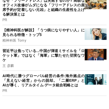
なぜ「フリーアドレス」は失敗するのか? 高額な
オフィス改修がムダになる「フリーアドレスの座
席予約が定着しない元凶」と組織の生産性を上げ
る解決策とは
PR
【精神科医が解説】「うつ病になりやすい人」に
見られる特徴・トップ5
精神科医 Tomy
習近平は焦っている...中国が弾道ミサイルを「ロ
ケット軍」ではなく「海軍」に撃たせた切実なワ
ケ
王 彦麟
AI時代に勝つグローバル経営の条件:海外拠点の
「見えない経営」からの脱却。「二層ERP」と
AIが導く、リアルタイム·データ統合戦略とは
PR