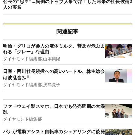
会長の“忠臣”...異例のトップ人事で浮上した未来の社長候補2
人の実名
関連記事
明治・グリコが参入の液体ミルク、普及が危ぶま
れる「グレー」な理由
ダイヤモンド編集部,山本興陽
日産・西川社長続投への高いハードル、株主総会
は波乱含み
ダイヤモンド編集部,浅島亮子
ファーウェイ製スマホ、日本でも発売延期の大混
乱
ダイヤモンド編集部
パナが電動アシスト自転車のシェアリングに後発