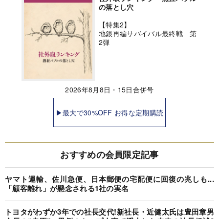
の落とし穴
【特集2】
地銀再編サバイバル最終戦 第
2弾
2026年8月8日・15日合併号
▶最大で30%OFF お得な定期購読
おすすめの会員限定記事
ヤマト運輸、佐川急便、日本郵便の宅配便に回復の兆しも...
「顧客離れ」が懸念される1社の実名
トヨタがわずか3年での社長交代!新社長・近健太氏は豊田章男