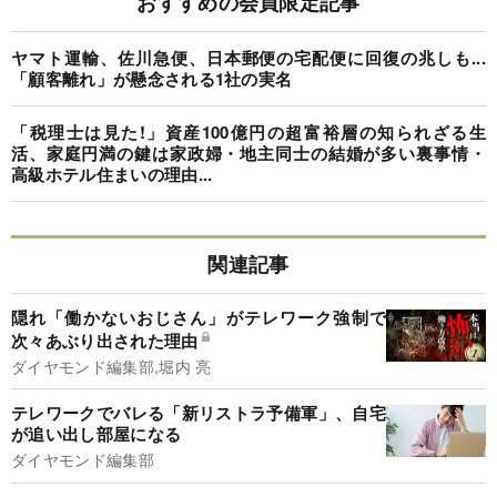
おすすめの会員限定記事
ヤマト運輸、佐川急便、日本郵便の宅配便に回復の兆しも...
「顧客離れ」が懸念される1社の実名
「税理士は見た!」資産100億円の超富裕層の知られざる生
活、家庭円満の鍵は家政婦・地主同士の結婚が多い裏事情・
高級ホテル住まいの理由...
関連記事
隠れ「働かないおじさん」がテレワーク強制で
次々あぶり出された理由
ダイヤモンド編集部,堀内 亮
テレワークでバレる「新リストラ予備軍」、自宅
が追い出し部屋になる
ダイヤモンド編集部