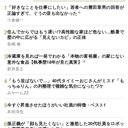
「好きなことを仕事にしたい」若者への豊田章男の回答が
正論すぎて、ぐうの音も出なかった
小倉健一
住んでからではもう遅い!?高性能な家ほど危ない…酷暑で
壁の中に広がる「見えないカビ」の正体
長嶋 修
冷蔵庫を見れば一発でわかる「本物の富裕層」の家にない
意外な食品【執事歴18年が見た真実】
新井直之
「もう並ばないで…」40代タイミーおじさんがミスド「も
っちゅりん」の列整理で複雑な気分になったワケ
みやーんZZ
今すぐ昇進させたほうがいい社員の特徴・ベスト1
本田淳也
孫正義が「顔も見たくない」と激怒した20代社員をロボッ