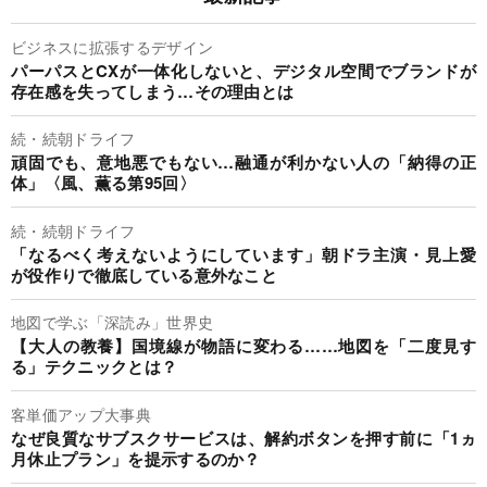
ビジネスに拡張するデザイン
パーパスとCXが一体化しないと、デジタル空間でブランドが
存在感を失ってしまう…その理由とは
続・続朝ドライフ
頑固でも、意地悪でもない…融通が利かない人の「納得の正
体」〈風、薫る第95回〉
続・続朝ドライフ
「なるべく考えないようにしています」朝ドラ主演・見上愛
が役作りで徹底している意外なこと
地図で学ぶ「深読み」世界史
【大人の教養】国境線が物語に変わる……地図を「二度見す
る」テクニックとは？
客単価アップ大事典
なぜ良質なサブスクサービスは、解約ボタンを押す前に「1ヵ
月休止プラン」を提示するのか？