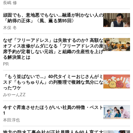
長嶋 修
頑固でも、意地悪でもない...融通が利かない人の
「納得の正体」〈風、薫る第95回〉
木俣 冬
なぜ「フリーアドレス」は失敗するのか? 高額な
オフィス改修がムダになる「フリーアドレスの座
席予約が定着しない元凶」と組織の生産性を上げ
る解決策とは
PR
「もう並ばないで...」40代タイミーおじさんがミ
スド「もっちゅりん」の列整理で複雑な気分にな
ったワケ
みやーんZZ
今すぐ昇進させたほうがいい社員の特徴・ベスト
1
本田淳也
地方の防水工事会社が正社員職人を60人育て大