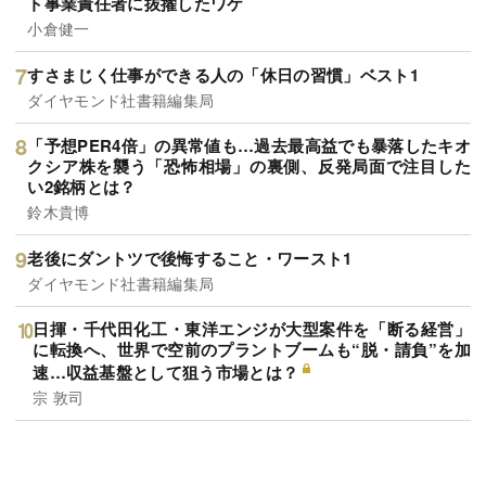
ト事業責任者に抜擢したワケ
小倉健一
すさまじく仕事ができる人の「休日の習慣」ベスト1
ダイヤモンド社書籍編集局
「予想PER4倍」の異常値も…過去最高益でも暴落したキオ
クシア株を襲う「恐怖相場」の裏側、反発局面で注目した
い2銘柄とは？
鈴木貴博
老後にダントツで後悔すること・ワースト1
ダイヤモンド社書籍編集局
日揮・千代田化工・東洋エンジが大型案件を「断る経営」
に転換へ、世界で空前のプラントブームも“脱・請負”を加
速…収益基盤として狙う市場とは？
宗 敦司