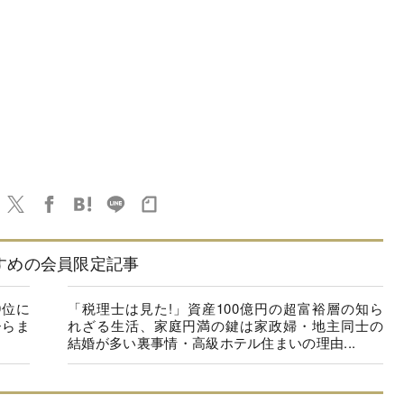
すめの会員限定記事
9位に
「税理士は見た!」資産100億円の超富裕層の知ら
ひらま
れざる生活、家庭円満の鍵は家政婦・地主同士の
結婚が多い裏事情・高級ホテル住まいの理由...