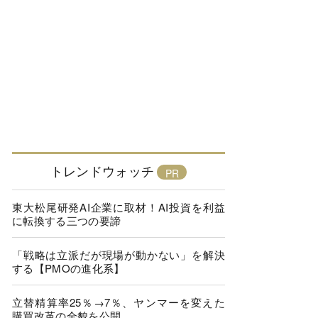
トレンドウォッチ
東大松尾研発AI企業に取材！AI投資を利益
に転換する三つの要諦
「戦略は立派だが現場が動かない」を解決
する【PMOの進化系】
立替精算率25％→7％、ヤンマーを変えた
購買改革の全貌を公開