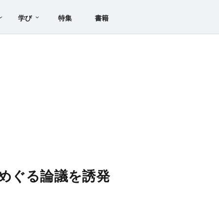
学び
特集
書籍
めぐる論議を誘発