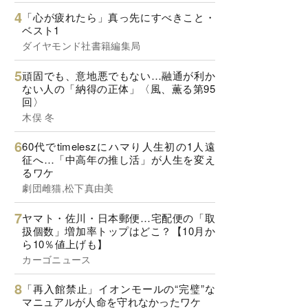
「心が疲れたら」真っ先にすべきこと・
ベスト1
ダイヤモンド社書籍編集局
頑固でも、意地悪でもない…融通が利か
ない人の「納得の正体」〈風、薫る第95
回〉
木俣 冬
60代でtimeleszにハマり人生初の1人遠
征へ…「中高年の推し活」が人生を変え
るワケ
劇団雌猫,松下真由美
ヤマト・佐川・日本郵便…宅配便の「取
扱個数」増加率トップはどこ？【10月か
ら10％値上げも】
カーゴニュース
「再入館禁止」イオンモールの“完璧”な
マニュアルが人命を守れなかったワケ