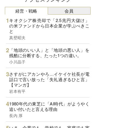
経営・戦略
会員
キオクシア株売却で「2.5兆円大儲け」
の米ファンドから日本企業が学ぶべきこ
と
真壁昭夫
「地頭のいい人」と「地頭の悪い人」を
残酷に分断する、たった1つの違い。
小川晶子
さすがにアカンやろ…イケイケ社長が電
話口で言い放った「失礼過ぎるひと言」
【マンガ】
岩本有平
1980年代の東芝に「AI時代」がようやく
追い付いたと言える理由
長内 厚
いま、企業でも、学校でも、家庭でも実