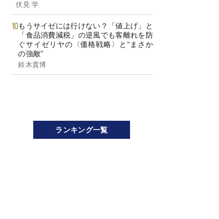
伏見 学
もうサイゼには行けない？「値上げ」と
「食品消費減税」の逆風でも客離れを防
ぐサイゼリヤの〈価格戦略〉と“まさか
の強敵”
鈴木貴博
ランキング一覧