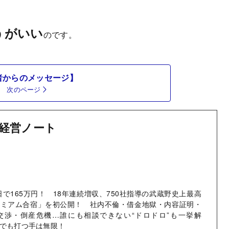
うがいい
のです。
者からのメッセージ】
次のページ
経営ノート
日で165万円！ 18年連続増収、750社指導の武蔵野史上最高
レミアム合宿」を初公開！ 社内不倫・借金地獄・内容証明・
交渉・倒産危機…誰にも相談できない“ドロドロ”も一挙解
でも打つ手は無限！