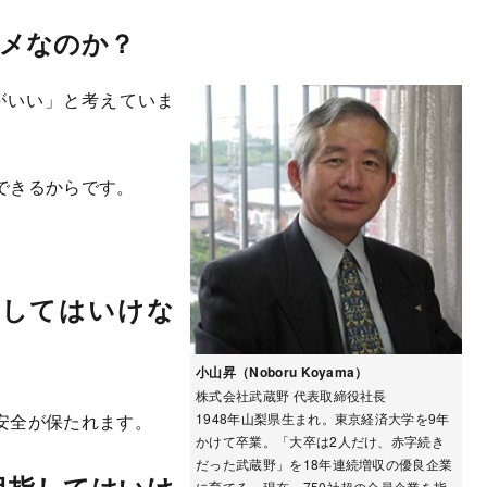
メなのか？
がいい」と考えていま
できるからです。
逐してはいけな
小山昇（Noboru Koyama）
株式会社武蔵野 代表取締役社長
安全が保たれます。
1948年山梨県生まれ。東京経済大学を9年
かけて卒業。「大卒は2人だけ、赤字続き
だった武蔵野」を18年連続増収の優良企業
目指してはいけ
に育てる。現在、750社超の会員企業を指