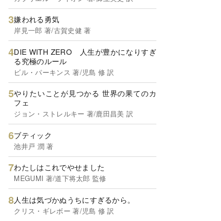
嫌われる勇気
岸見一郎 著/古賀史健 著
DIE WITH ZERO 人生が豊かになりすぎ
る究極のルール
ビル・パーキンス 著/児島 修 訳
やりたいことが見つかる 世界の果てのカ
フェ
ジョン・ストレルキー 著/鹿田昌美 訳
ブティック
池井戸 潤 著
わたしはこれでやせました
MEGUMI 著/道下将太郎 監修
人生は気づかぬうちにすぎるから。
クリス・ギレボー 著/児島 修 訳