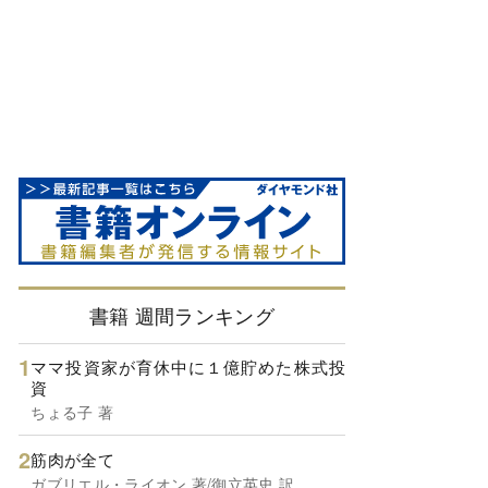
書籍 週間ランキング
ママ投資家が育休中に１億貯めた株式投
資
ちょる子 著
筋肉が全て
ガブリエル・ライオン 著/御立英史 訳