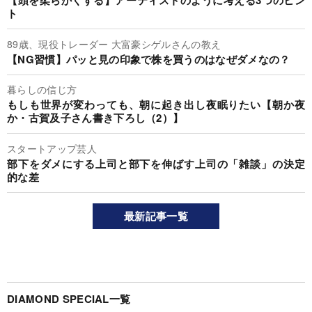
【頭を柔らかくする】アーティストのように考える3つのヒン
ト
89歳、現役トレーダー 大富豪シゲルさんの教え
【NG習慣】パッと見の印象で株を買うのはなぜダメなの？
暮らしの信じ方
もしも世界が変わっても、朝に起き出し夜眠りたい【朝か夜
か・古賀及子さん書き下ろし（2）】
スタートアップ芸人
部下をダメにする上司と部下を伸ばす上司の「雑談」の決定
的な差
最新記事一覧
DIAMOND SPECIAL一覧