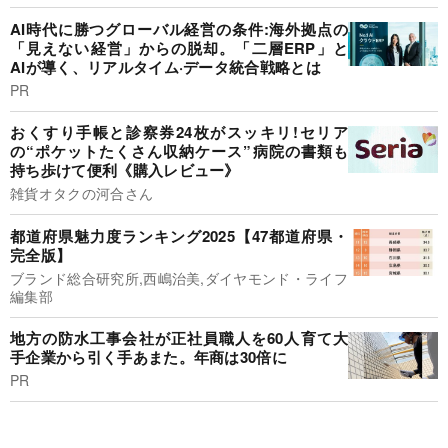
AI時代に勝つグローバル経営の条件:海外拠点の
「見えない経営」からの脱却。「二層ERP」と
AIが導く、リアルタイム·データ統合戦略とは
PR
おくすり手帳と診察券24枚がスッキリ!セリア
の“ポケットたくさん収納ケース”病院の書類も
持ち歩けて便利《購入レビュー》
雑貨オタクの河合さん
都道府県魅力度ランキング2025【47都道府県・
完全版】
ブランド総合研究所,西嶋治美,ダイヤモンド・ライフ
編集部
地方の防水工事会社が正社員職人を60人育て大
手企業から引く手あまた。年商は30倍に
PR