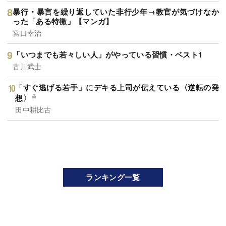
暴行・暴言を繰り返していた非行少年→教官が気づけなか
った「ある特徴」【マンガ】
宮口幸治
「いつまでも若々しい人」がやっている習慣・ベスト1
古川武士
「すぐ逃げる若手」にデキる上司が伝えている〈逆転の発
想〉
田中耕比古
ランキング一覧