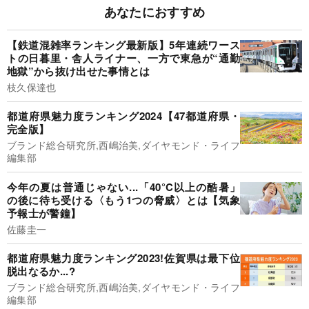
あなたにおすすめ
【鉄道混雑率ランキング最新版】5年連続ワース
トの日暮里・舎人ライナー、一方で東急が“通勤
地獄”から抜け出せた事情とは
枝久保達也
都道府県魅力度ランキング2024【47都道府県・
完全版】
ブランド総合研究所,西嶋治美,ダイヤモンド・ライフ
編集部
今年の夏は普通じゃない...「40°C以上の酷暑」
の後に待ち受ける〈もう1つの脅威〉とは【気象
予報士が警鐘】
佐藤圭一
都道府県魅力度ランキング2023!佐賀県は最下位
脱出なるか...?
ブランド総合研究所,西嶋治美,ダイヤモンド・ライフ
編集部