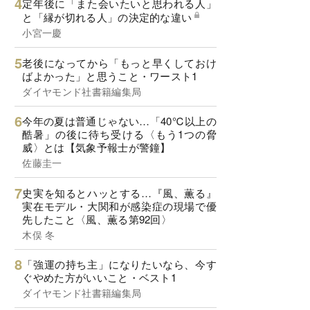
定年後に「また会いたいと思われる人」
と「縁が切れる人」の決定的な違い
小宮一慶
老後になってから「もっと早くしておけ
ばよかった」と思うこと・ワースト1
ダイヤモンド社書籍編集局
今年の夏は普通じゃない…「40℃以上の
酷暑」の後に待ち受ける〈もう1つの脅
威〉とは【気象予報士が警鐘】
佐藤圭一
史実を知るとハッとする…『風、薫る』
実在モデル・大関和が感染症の現場で優
先したこと〈風、薫る第92回〉
木俣 冬
「強運の持ち主」になりたいなら、今す
ぐやめた方がいいこと・ベスト1
ダイヤモンド社書籍編集局