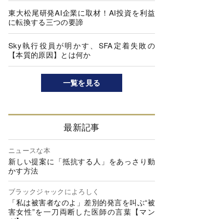
東大松尾研発AI企業に取材！AI投資を利益
に転換する三つの要諦
Sky執行役員が明かす、SFA定着失敗の
【本質的原因】とは何か
一覧を見る
最新記事
ニュースな本
新しい提案に「抵抗する人」をあっさり動
かす方法
ブラックジャックによろしく
「私は被害者なのよ」差別的発言を叫ぶ“被
害女性”を一刀両断した医師の言葉【マン