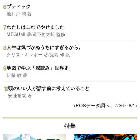
ブティック
池井戸 潤 著
わたしはこれでやせました
MEGUMI 著/道下将太郎 監修
人生は気づかぬうちにすぎるから。
クリス・ギレボー 著/児島 修 訳
地図で学ぶ「深読み」世界史
伊藤 敏 著
頭のいい人が話す前に考えていること
安達裕哉 著
(POSデータ調べ、7/26～8/1)
特集