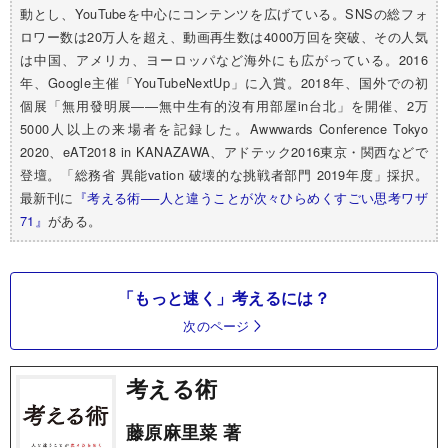
動とし、YouTubeを中心にコンテンツを広げている。SNSの総フォ
ロワー数は20万人を超え、動画再生数は4000万回を突破、その人気
は中国、アメリカ、ヨーロッパなど海外にも広がっている。2016
年、Google主催「YouTubeNextUp」に入賞。2018年、国外での初
個展「無用發明展――無中生有的沒有用部屋in台北」を開催、2万
5000人以上の来場者を記録した。Awwwards Conference Tokyo
2020、eAT2018 in KANAZAWA、アドテック2016東京・関西などで
登壇。「総務省 異能vation 破壊的な挑戦者部門 2019年度」採択。
最新刊に
『考える術──人と違うことが次々ひらめくすごい思考ワザ
71』
がある。
「もっと速く」考えるには？
次のページ
考える術
藤原麻里菜 著