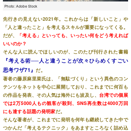
Photo: Adobe Stock
先行きの見えない2021年。これからは「新しいこと」や
「人と違ったこと」を考えるスキルが重要になってくる。
だが、
「考える」といっても、いったい何をどう考えれば
いいのか？
そんな人に読んでほしいのが、このたび刊行された書籍
『考える術──人と違うことが次々ひらめくすごい
思考ワザ71』
だ。
著者の藤原麻里菜氏は、「無駄づくり」という異色のコン
テンツをネットを中心に展開しており、これまでに何百も
の作品を発表、その人気は海外にも波及し、
台湾での個展
では2万5000人もの観客が殺到、SNS再生数は4000万回
にも達する話題の発明家
だ。
そんな著者が、これまでに発明を何年も継続してきた中で
つかんだ「考えるテクニック」をあますところなく詰め込