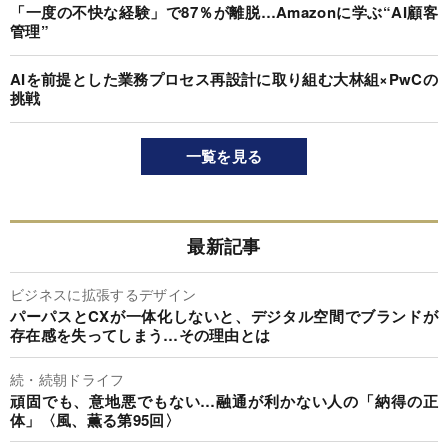
「一度の不快な経験」で87％が離脱…Amazonに学ぶ“AI顧客
管理”
AIを前提とした業務プロセス再設計に取り組む大林組×PwCの
挑戦
一覧を見る
最新記事
ビジネスに拡張するデザイン
パーパスとCXが一体化しないと、デジタル空間でブランドが
存在感を失ってしまう…その理由とは
続・続朝ドライフ
頑固でも、意地悪でもない…融通が利かない人の「納得の正
体」〈風、薫る第95回〉