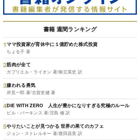
書籍 週間ランキング
ママ投資家が育休中に１億貯めた株式投資
ちょる子 著
筋肉が全て
ガブリエル・ライオン 著/御立英史 訳
嫌われる勇気
岸見一郎 著/古賀史健 著
DIE WITH ZERO 人生が豊かになりすぎる究極のルール
ビル・パーキンス 著/児島 修 訳
やりたいことが見つかる 世界の果てのカフェ
ジョン・ストレルキー 著/鹿田昌美 訳