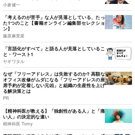
小倉健一
「考えるのが苦手」な人が見落としている、たっ
た1つのこと【書籍オンライン編集部セレクショ
ン】
藤原麻里菜
「言語化がすべて」と語る人が見落としているこ
と・ワースト1
ヤギワタル
なぜ「フリーアドレス」は失敗するのか? 高額な
オフィス改修がムダになる「フリーアドレスの座
席予約が定着しない元凶」と組織の生産性を上げ
る解決策とは
PR
【精神科医が教える】「独創性がある人」と「痛
い人」の決定的な違い
精神科医 Tomy