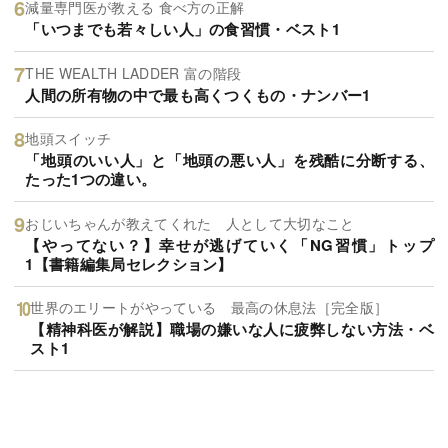
減量専門医が教える 食べ方の正解
「いつまでも若々しい人」の食習慣・ベスト1
THE WEALTH LADDER 富の階段
人間の所有物の中で最も高くつくもの・ナンバー1
地頭スイッチ
「地頭のいい人」と「地頭の悪い人」を残酷に分断する、
たった1つの違い。
おじいちゃんが教えてくれた 人として大切なこと
【やってない？】幸せが逃げていく「NG習慣」トップ
1【書籍編集局セレクション】
世界のエリートがやっている 最高の休息法［完全版］
【精神科医が解説】職場の嫌いな人に疲弊しない方法・ベ
スト1