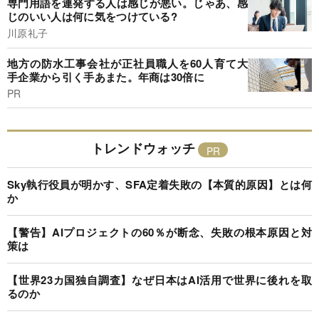
専門用語を連発する人は感じが悪い。じゃあ、感
じのいい人は何に気をつけている?
川原礼子
地方の防水工事会社が正社員職人を60人育て大
手企業から引く手あまた。年商は30倍に
PR
トレンドウォッチ
Sky執行役員が明かす、SFA定着失敗の【本質的原因】とは何
か
【警告】AIプロジェクトの60％が断念、失敗の根本原因と対
策は
【世界23カ国独自調査】なぜ日本はAI活用で世界に後れを取
るのか