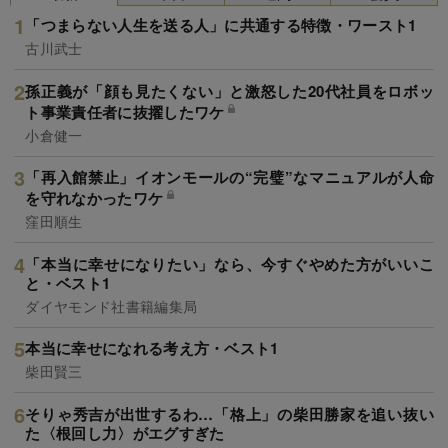
「つまらない人生を送る人」に共通する特徴・ワースト1
古川武士
孫正義が「顔も見たくない」と激怒した20代社員をロボッ
ト事業責任者に抜擢したワケ
小倉健一
「再入館禁止」イオンモールの“完璧”なマニュアルが人命
を守れなかったワケ
窪田順生
「本当に幸せになりたい」なら、今すぐやめた方がいいこ
と・ベスト1
ダイヤモンド社書籍編集局
本当に幸せになれる考え方・ベスト1
柴田賢三
そりゃ秀吉が出世するわ…「格上」の柴田勝家を追い抜い
た〈根回し力〉がエグすぎた