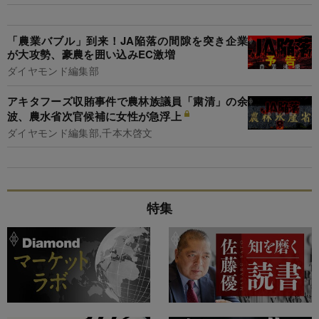
「農業バブル」到来！JA陥落の間隙を突き企業
が大攻勢、豪農を囲い込みEC激増
ダイヤモンド編集部
アキタフーズ収賄事件で農林族議員「粛清」の余
波、農水省次官候補に女性が急浮上
ダイヤモンド編集部,千本木啓文
特集