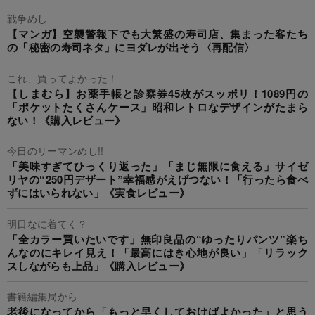
戦争めし
【マンガ】空襲警報下でも大繁盛の寿司店、集まった客たち
の「秘密の寿司ネタ」にヨダレが出そう〈再配信〉
これ、買ってよかった！
【しまむら】お薬手帳と診察券45枚がスッポリ！1089円の
「ポケットたくさんケース」昭和レトロなデザインがたまら
ない！《購入レビュー》
今日のリーマンめし!!
「美味すぎてひっくり返った」「まじ無限に食える」サイゼ
リヤの“250円デザート”幸福感がえげつない！「行ったら食べ
ずにはいられない」《実食レビュー》
明日なに着てく？
「全カラー買いたいです」無印良品の“ゆったりパンツ”楽ち
んなのにキレイ見え！「最高にはき心地が良い」「リラック
スしながらも上品」《購入レビュー》
書籍編集局から
老後になってから「もっと早くしておけばよかった」と思う