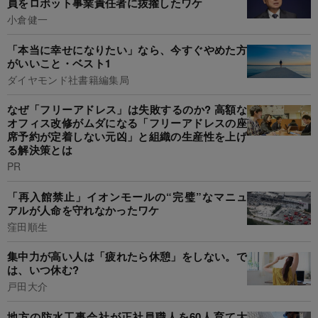
員をロボット事業責任者に抜擢したワケ
小倉健一
「本当に幸せになりたい」なら、今すぐやめた方
がいいこと・ベスト1
ダイヤモンド社書籍編集局
なぜ「フリーアドレス」は失敗するのか? 高額な
オフィス改修がムダになる「フリーアドレスの座
席予約が定着しない元凶」と組織の生産性を上げ
る解決策とは
PR
「再入館禁止」イオンモールの“完璧”なマニュ
アルが人命を守れなかったワケ
窪田順生
集中力が高い人は「疲れたら休憩」をしない。で
は、いつ休む?
戸田大介
地方の防水工事会社が正社員職人を60人育て大