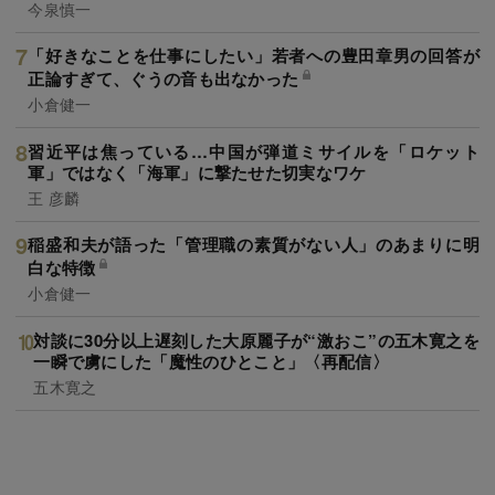
今泉慎一
「好きなことを仕事にしたい」若者への豊田章男の回答が
正論すぎて、ぐうの音も出なかった
小倉健一
習近平は焦っている…中国が弾道ミサイルを「ロケット
軍」ではなく「海軍」に撃たせた切実なワケ
王 彦麟
稲盛和夫が語った「管理職の素質がない人」のあまりに明
白な特徴
小倉健一
対談に30分以上遅刻した大原麗子が“激おこ”の五木寛之を
一瞬で虜にした「魔性のひとこと」〈再配信〉
五木寛之