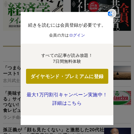
続きを読むには会員登録が必要です。
会員の方は
ログイン
あなたにおすすめ
すべての記事が読み放題！
7日間無料体験
「つまらない人生を送る人」に共通する特徴・ワ
ースト1
ダイヤモンド・プレミアムに登録
古川武士
「美味すぎてひっくり返った」「まじ無限に食え
最大1万円割引キャンペーン実施中！
る」サイゼリヤの“250円デザート”幸福感がえげ
詳細はこちら
つない!「行ったら食べずにはいられない」《実
食レビュー》
ランチ命の山盛くん
孫正義が「顔も見たくない」と激怒した20代社