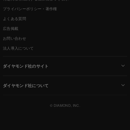
プライバシーポリシー・著作権
よくある質問
広告掲載
お問い合わせ
法人導入について
ダイヤモンド社のサイト
Diamond Online(English)
ダイヤモンド社について
週刊ダイヤモンド
ダイヤモンド社TOP
DIAMONDハーバード・ビジネス・レビュー
© DIAMOND, INC.
会社概要
ダイヤモンドZAi（デジタル版）
採用情報
書籍オンライン
お知らせ
ザイ・オンライン