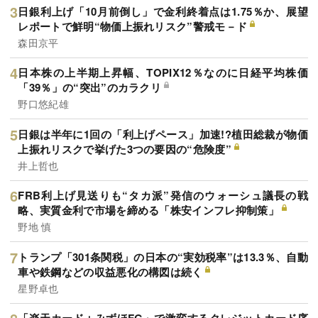
日銀利上げ「10月前倒し」で金利終着点は1.75％か、展望
レポートで鮮明“物価上振れリスク”警戒モ－ド
森田京平
日本株の上半期上昇幅、TOPIX12％なのに日経平均株価
「39％」の“突出”のカラクリ
野口悠紀雄
日銀は半年に1回の「利上げペース」加速!?植田総裁が物価
上振れリスクで挙げた3つの要因の“危険度”
井上哲也
FRB利上げ見送りも“タカ派”発信のウォーシュ議長の戦
略、実質金利で市場を締める「株安インフレ抑制策」
野地 慎
トランプ「301条関税」の日本の“実効税率”は13.3％、自動
車や鉄鋼などの収益悪化の構図は続く
星野卓也