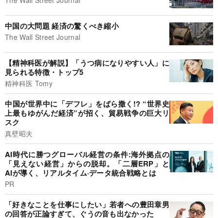
中国の大問題 経済の驚くべき縮小
The Wall Street Journal
【精神科医が解説】「うつ病になりやすい人」に
見られる特徴・トップ5
精神科医 Tomy
中国が世界中に「デフレ」をばら撒く!? “世界史
上最もゆがんだ経済”が招く、貿易戦争の巨大リ
スク
真壁昭夫
AI時代に勝つグローバル経営の条件:海外拠点の
「見えない経営」からの脱却。「二層ERP」と
AIが導く、リアルタイム·データ統合戦略とは
PR
「好きなことを仕事にしたい」若者への豊田章男
の回答が正論すぎて、ぐうの音も出なかった