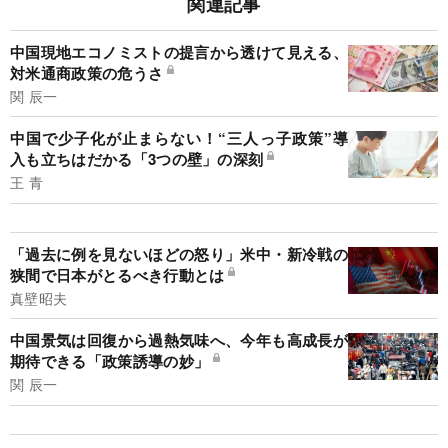
関連記事
中国現地エコノミストの提言から透けて見える、
対米通商政策の危うさ
関 辰一
中国で少子化が止まらない！“三人っ子政策”導
入も立ちはだかる「3つの壁」の深刻
王 青
「過去に例を見ないほどの怒り」米中・新冷戦の
狭間で日本がとるべき行動とは
真壁昭夫
中国景気は回復から過熱気味へ、今年も高成長が
期待できる「政策誘導の妙」
関 辰一