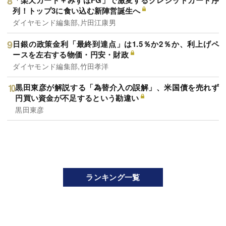
「楽天カード＋みずほFG」で激変するクレジットカード序
列！トップ3に食い込む新陣営誕生へ
ダイヤモンド編集部,片田江康男
日銀の政策金利「最終到達点」は1.5％か2％か、利上げペ
ースを左右する物価・円安・財政
ダイヤモンド編集部,竹田孝洋
黒田東彦が解説する「為替介入の誤解」、米国債を売れず
円買い資金が不足するという勘違い
黒田東彦
ランキング一覧