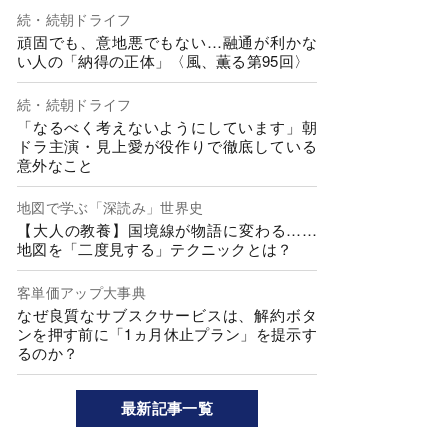
続・続朝ドライフ
頑固でも、意地悪でもない…融通が利かな
い人の「納得の正体」〈風、薫る第95回〉
続・続朝ドライフ
「なるべく考えないようにしています」朝
ドラ主演・見上愛が役作りで徹底している
意外なこと
地図で学ぶ「深読み」世界史
【大人の教養】国境線が物語に変わる……
地図を「二度見する」テクニックとは？
客単価アップ大事典
なぜ良質なサブスクサービスは、解約ボタ
ンを押す前に「1ヵ月休止プラン」を提示す
るのか？
最新記事一覧