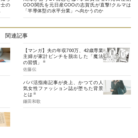
同士の
COO関氏を元日産COOの志賀氏が直撃!クルマは
.
「半導体型の水平分業」へ向かうのか
関連記事
【マンガ】夫の年収700万、42歳専業
主婦が家計ピンチを脱出した「魔法
の習慣」
佐藤伝
パパ活指南記事が炎上、かつての人
気女性ファッション誌が堕ちた背景
とは
鎌田和歌