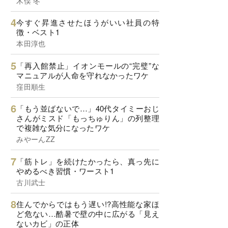
木俣 冬
今すぐ昇進させたほうがいい社員の特
徴・ベスト1
本田淳也
「再入館禁止」イオンモールの“完璧”な
マニュアルが人命を守れなかったワケ
窪田順生
「もう並ばないで…」40代タイミーおじ
さんがミスド「もっちゅりん」の列整理
で複雑な気分になったワケ
みやーんZZ
「筋トレ」を続けたかったら、真っ先に
やめるべき習慣・ワースト1
古川武士
住んでからではもう遅い!?高性能な家ほ
ど危ない…酷暑で壁の中に広がる「見え
ないカビ」の正体