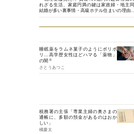
れざる生活、家庭円満の鍵は家政婦・地主
結婚が多い裏事情・高級ホテル住まいの理由..
睡眠薬をラムネ菓子のようにボリボ
リ…高学歴女性ほどハマる「薬物」
の闇
さとうあつこ
税務署の主張「専業主婦の奥さまの
通帳に、多額の預金があるのはおか
しい」
橘慶太