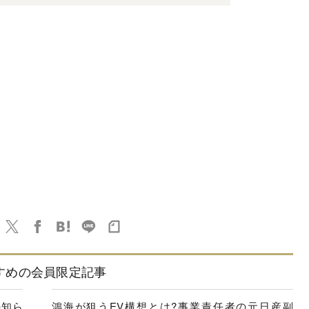
すめの会員限定記事
の知ら
鴻海が狙うEV構想とは?事業責任者の元日産副