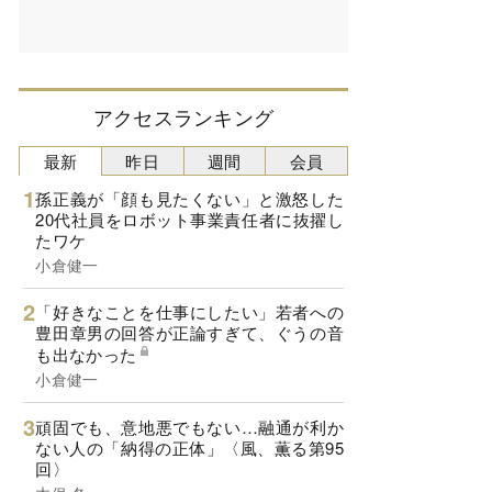
アクセスランキング
最新
昨日
週間
会員
孫正義が「顔も見たくない」と激怒した
20代社員をロボット事業責任者に抜擢し
たワケ
小倉健一
「好きなことを仕事にしたい」若者への
豊田章男の回答が正論すぎて、ぐうの音
も出なかった
小倉健一
頑固でも、意地悪でもない…融通が利か
ない人の「納得の正体」〈風、薫る第95
回〉