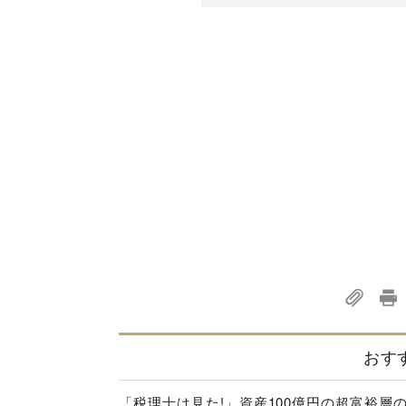
おす
「税理士は見た!」資産100億円の超富裕層